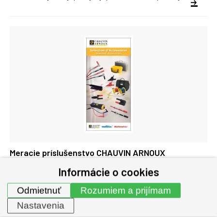
Meracie príslušenstvo CHAUVIN ARNOUX
Informácie o cookies
Meracie príslušenstvo na bežné meranie. Testovacie vodiče,
Odmietnuť
Rozumiem a prijímam
krokosvorky, hroty, príchytky, púzdra, brašne, poistky atď.
Nastavenia