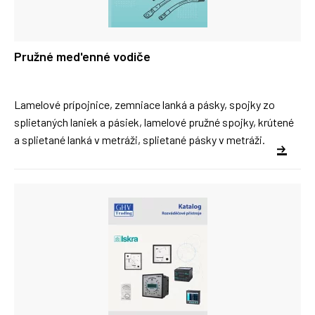
Pružné med'enné vodiče
Lamelové prípojnice, zemniace lanká a pásky, spojky zo
splietaných laniek a pásiek, lamelové pružné spojky, krútené
a splietané lanká v metráži, splietané pásky v metráži.