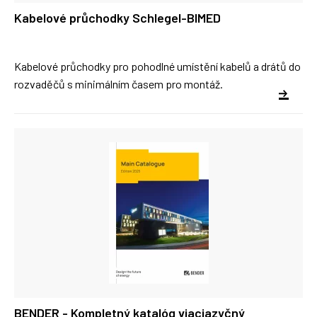
Kabelové průchodky Schlegel-BIMED
Kabelové průchodky pro pohodlné umístění kabelů a drátů do
rozvaděčů s minimálním časem pro montáž.
BENDER - Kompletný katalóg viacjazyčný