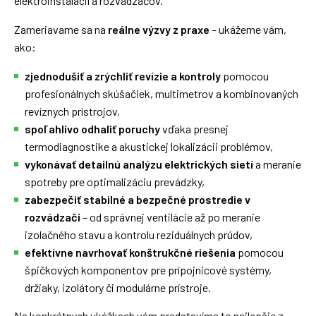
elektroinštalácií a rozvádzačov.
Zameriavame sa na
reálne výzvy z praxe
– ukážeme vám,
ako:
zjednodušiť a zrýchliť revízie a kontroly
pomocou
profesionálnych skúšačiek, multimetrov a kombinovaných
revíznych prístrojov,
spoľahlivo odhaliť poruchy
vďaka presnej
termodiagnostike a akustickej lokalizácii problémov,
vykonávať detailnú analýzu elektrických sietí
a meranie
spotreby pre optimalizáciu prevádzky,
zabezpečiť stabilné a bezpečné prostredie v
rozvádzači
– od správnej ventilácie až po meranie
izolačného stavu a kontrolu reziduálnych prúdov,
efektívne navrhovať konštrukčné riešenia
pomocou
špičkových komponentov pre prípojnicové systémy,
držiaky, izolátory či modulárne prístroje.
Na konkrétnych ukážkach vám predstavíme to najlepšie z