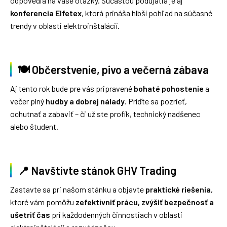
odpovedia na vaše otázky. Súčasťou podujatia je aj
konferencia Elfetex
, ktorá prináša hlbší pohľad na súčasné
trendy v oblasti elektroinštalácií.
🍽️ Občerstvenie, pivo a večerná zábava
Aj tento rok bude pre vás pripravené
bohaté pohostenie
a
večer plný
hudby a dobrej nálady
. Príďte sa pozrieť,
ochutnať a zabaviť – či už ste profík, technický nadšenec
alebo študent.
📍 Navštívte stánok GHV Trading
Zastavte sa pri našom stánku a objavte
praktické riešenia
,
ktoré vám pomôžu
zefektívniť prácu, zvýšiť bezpečnosť a
ušetriť čas
pri každodenných činnostiach v oblasti