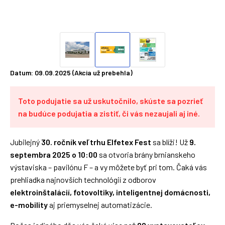
Datum: 09.09.2025 (Akcia už prebehla)
Toto podujatie sa už uskutočnilo, skúste sa pozrieť
na budúce podujatia a zistiť, či vás nezaujali aj iné.
Jubilejný
30. ročník veľtrhu Elfetex Fest
sa blíži! Už
9.
septembra 2025 o 10:00
sa otvoria brány brnianskeho
výstaviska – pavilónu F – a vy môžete byť pri tom. Čaká vás
prehliadka najnovších technológií z odborov
elektroinštalácií, fotovoltiky, inteligentnej domácnosti,
e-mobility
aj priemyselnej automatizácie.