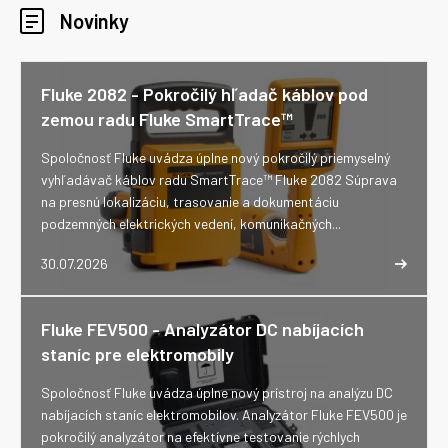
Novinky
Fluke 2082 - Pokročilý hľadač káblov pod
zemou radu Fluke SmartTrace™
Spoločnosť Fluke uvádza úplne nový pokročilý priemyselný
vyhľadávač káblov radu SmartTrace™ Fluke 2082 Súprava
na presnú lokalizáciu, trasovanie a dokumentáciu
podzemných elektrických vedení, komunikačných...
30.07.2026
Fluke FEV500 - Analyzátor DC nabíjacích
staníc pre elektromobily
Spoločnosť Fluke uvádza úplne nový prístroj na analýzu DC
nabíjacích staníc elektromobilov. Analyzátor Fluke FEV500 je
pokročilý analyzátor na efektívne testovanie rýchlych