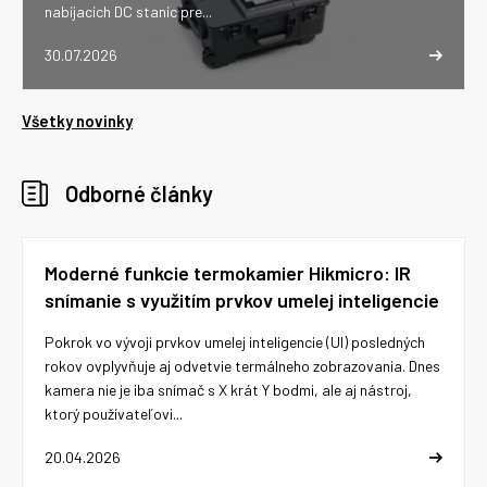
nabíjacích DC staníc pre...
30.07.2026
Všetky novinky
Odborné články
Moderné funkcie termokamier Hikmicro: IR
snímanie s využitím prvkov umelej inteligencie
Pokrok vo vývoji prvkov umelej inteligencie (UI) posledných
rokov ovplyvňuje aj odvetvie termálneho zobrazovania. Dnes
kamera nie je iba snímač s X krát Y bodmi, ale aj nástroj,
ktorý používateľovi...
20.04.2026