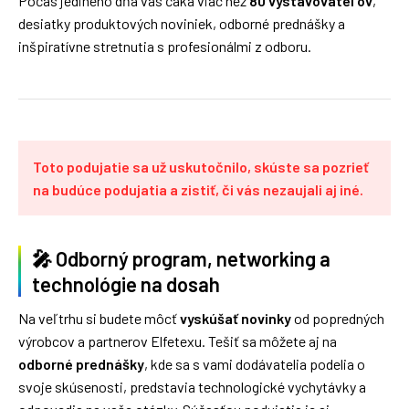
Počas jediného dňa vás čaká viac než
80 vystavovateľov
,
desiatky produktových noviniek, odborné prednášky a
inšpiratívne stretnutia s profesionálmi z odboru.
Toto podujatie sa už uskutočnilo, skúste sa pozrieť
na budúce podujatia a zistiť, či vás nezaujali aj iné.
🎤 Odborný program, networking a
technológie na dosah
Na veľtrhu si budete môcť
vyskúšať novinky
od popredných
výrobcov a partnerov Elfetexu. Tešiť sa môžete aj na
odborné prednášky
, kde sa s vami dodávatelia podelia o
svoje skúsenosti, predstavia technologické vychytávky a