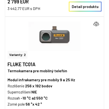
2 799 EUR
Detail produktu
3 442,77 EUR s DPH
Varianty: 2
FLUKE TC01A
Termokamera pre mobilný telefón
Modul infrakamery pre mobily 9 a 25 Hz
Rozlíšenie
256 x 192 bodov
Superrozlišení
NIE
Rozsah
-10 °C až 550 °C
Zorné pole
56 °x 42 °