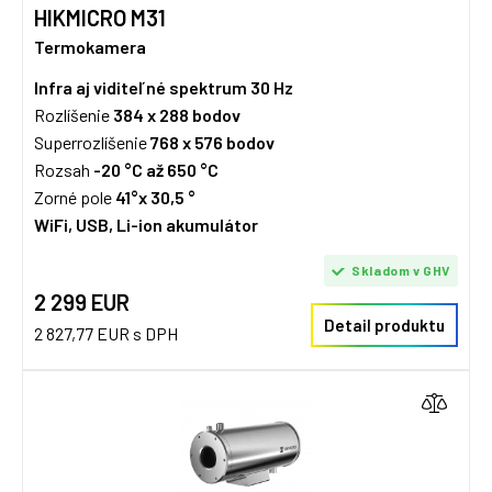
HIKMICRO M31
Termokamera
Infra aj viditeľné spektrum
30 Hz
Rozlíšenie
384 x 288 bodov
Superrozlíšenie
768 x 576 bodov
Rozsah
-20 °C až 650 °C
Zorné pole
41°x 30,5 °
WiFi, USB, Li-ion akumulátor
Skladom v GHV
2 299 EUR
Detail produktu
2 827,77 EUR s DPH