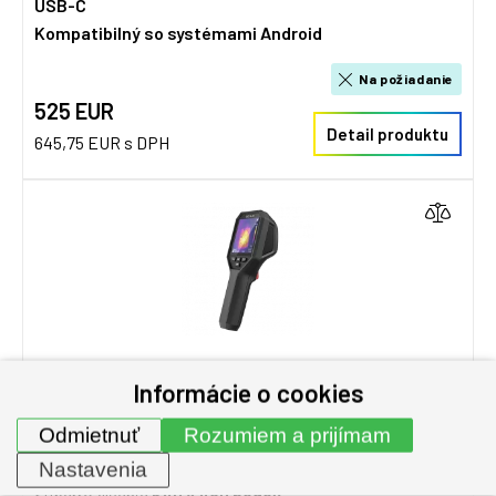
USB-C
Kompatibilný so systémami Android
Na požiadanie
525 EUR
Detail produktu
645,75 EUR s DPH
Informácie o cookies
HIKMICRO B21LS - Kompaktná termokamera
Odmietnuť
Rozumiem a prijímam
Infra
25 Hz
Rozlíšenie
256 x 192
bodov
Nastavenia
Superrozlíšenie
640 x 480 bodov