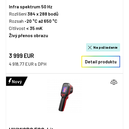
Infra spektrum
50 Hz
Rozlišení
384 x 288
bodů
Rozsah
-20 °C až 650 °C
Citlivost
< 35 mK
Živý přenos obrazu
Na požiadanie
3 999 EUR
Detail produktu
4 918,77 EUR s DPH
Nový