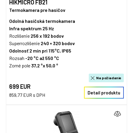
HIKMICRO FB21
Termokamera pre hasičov
Odolná hasičská termokamera
Infra spektrum
25 Hz
Rozlíšenie
256 x 192
bodov
Superrozlíšenie
240 × 320 bodov
Odolnosť 2 min pri 115°C, IP65
Rozsah
-20 °C až 550 °C
Zorné pole
37,2 °x 50,0 °
Na požiadanie
699 EUR
Detail produktu
859,77 EUR s DPH