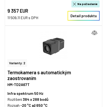
Na požiadanie
9 357 EUR
Detail produktu
11 509,11 EUR s DPH
Varianty: 2
Termokamera s automatickým
zaostrovaním
HM-TD2A67T
Infra spektrum
50 Hz
Rozlišení
384 x 288
bodů
Rozsah
-20 °C až 650 °C