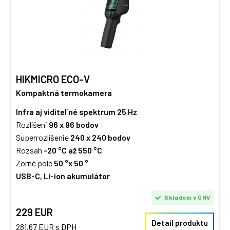
HIKMICRO ECO-V
Kompaktná termokamera
Infra aj viditeľné spektrum
25 Hz
Rozlíšeni
96 x 96
bodov
Superrozlíšenie
240 x 240 bodov
Rozsah
-20 °C až 550 °C
Zorné pole
50 °x 50 °
USB-C, Li-ion akumulátor
Skladom v GHV
229 EUR
Detail produktu
281,67 EUR s DPH