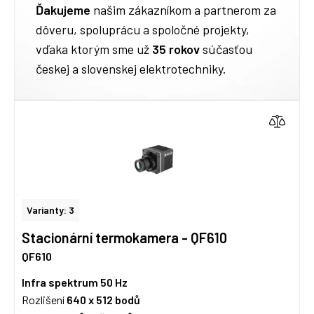
Ďakujeme
našim zákazníkom a partnerom za
dôveru, spoluprácu a spoločné projekty,
vďaka ktorým sme už
35 rokov
súčasťou
českej a slovenskej elektrotechniky.
Varianty: 3
Stacionární termokamera - QF610
QF610
Infra spektrum
50 Hz
Rozlišení
640 x 512
bodů