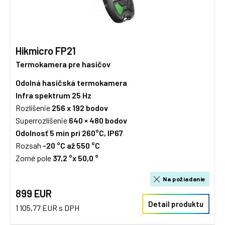
Hikmicro FP21
Termokamera pre hasičov
Odolná hasičská termokamera
Infra spektrum
25 Hz
Rozlíšenie
256 x 192
bodov
Superrozlíšenie
640 × 480 bodov
Odolnosť 5 min pri 260°C, IP67
Rozsah
-20 °C až 550 °C
Zorné pole
37,2 °x 50,0 °
Na požiadanie
899 EUR
Detail produktu
1 105,77 EUR s DPH