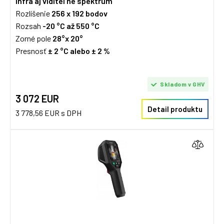
Infra aj viditeľné spektrum
Rozlíšenie
256 x 192 bodov
Rozsah
-20 °C až 550 °C
Zorné pole
28°x 20°
Presnosť
± 2 °C alebo
±
2 %
Skladom v GHV
3 072 EUR
Detail produktu
3 778,56 EUR s DPH