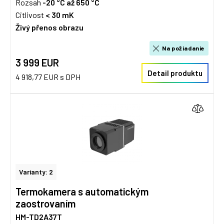
Rozsah
-20 °C až 650 °C
Citlivost
< 30 mK
Živý přenos obrazu
Na požiadanie
3 999 EUR
Detail produktu
4 918,77 EUR s DPH
Varianty: 2
Termokamera s automatickým
zaostrovaním
HM-TD2A37T