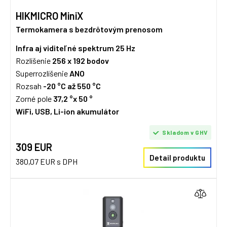
HIKMICRO MiniX
Termokamera s bezdrôtovým prenosom
Infra aj viditeľné spektrum
25 Hz
Rozlíšenie
256 x 192
bodov
Superrozlíšenie
ANO
Rozsah
-20 °C až 550 °C
Zorné pole
37,2 °x 50 °
WiFi, USB, Li-ion akumulátor
Skladom v GHV
309 EUR
Detail produktu
380,07 EUR s DPH