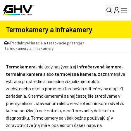
Termokamery a infrakamery
»
»
»
Produkty
Meracie a testovacie prístroje
Termokamery a infrakamery
Termokamera
, niekedy nazývaná aj
infračervená kamera
,
termálna kamera
alebo
termovízna kamera
, zaznamenáva
vybrané prostredie a následne vizualizuje teplotu
zachyteného okolia pomocou farebných odtieňov na displeji
zariadenia. S termokamerami sa najčastejšie stretávame v
priemyselnom, stavebnom alebo elektrotechnickom odvetví,
kde sa používajú na kontrolu, monitorovanie, detekciu a
diagnostiku. Termokamery sa však bežne používajú aj v
zdravotníctve (najmä v poslednom čase), napr. na