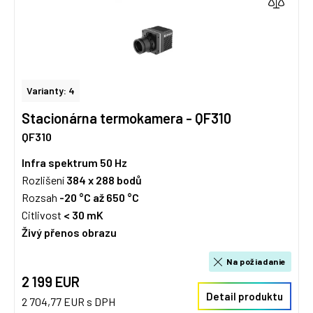
Varianty: 4
Stacionárna termokamera - QF310
QF310
Infra spektrum
50 Hz
Rozlišení
384 x 288
bodů
Rozsah
-20 °C až 650 °C
Citlivost
< 30 mK
Živý přenos obrazu
Na požiadanie
2 199 EUR
Detail produktu
2 704,77 EUR s DPH