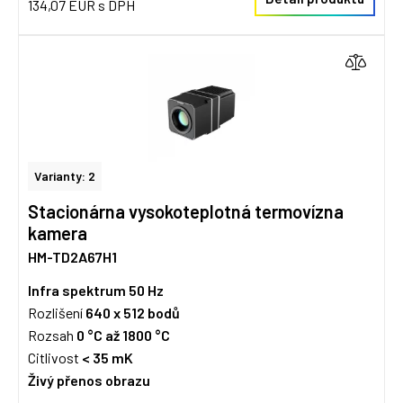
134,07 EUR s DPH
Varianty: 2
Stacionárna vysokoteplotná termovízna
kamera
HM-TD2A67H1
Infra spektrum
50 Hz
Rozlišení
640 x 512
bodů
Rozsah
0 °C až 1800 °C
Citlivost
< 35 mK
Živý přenos obrazu