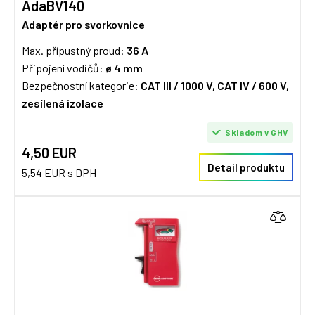
AdaBV140
Adaptér pro svorkovnice
Max. přípustný proud:
36 A
Připojení vodičů:
ø 4 mm
Bezpečnostní kategorie:
CAT III / 1000 V, CAT IV / 600 V,
zesílená izolace
Skladom v GHV
4,50 EUR
Detail produktu
5,54 EUR s DPH