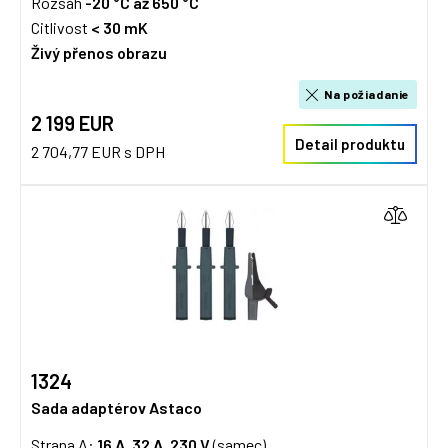
Rozsah
-20 °C až 650 °C
Citlivost
< 30 mK
Živý přenos obrazu
Na požiadanie
2 199 EUR
Detail produktu
2 704,77 EUR s DPH
1324
Sada adaptérov Astaco
Strana A:
16 A, 32 A, 230 V
(samec)