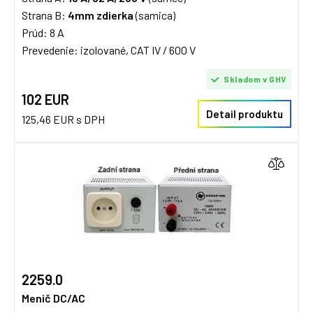
Strana B:
4mm zdierka
(samica)
Prúd: 8 A
Prevedenie: izolované, CAT IV / 600 V
Skladom v GHV
102 EUR
Detail produktu
125,46 EUR s DPH
2259.0
Menič DC/AC