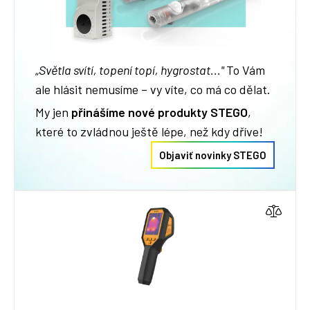
„
Světla svítí, topení topí, hygrostat..."
To Vám
ale hlásit nemusíme – vy víte, co má co dělat.
My jen
přinášíme nové produkty STEGO
,
které to zvládnou ještě lépe, než kdy dříve!
Objaviť novinky STEGO