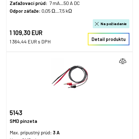
Zaťažovací prúd:
7 mA...50 A DC
Odpor záťaže:
0,05 Ω...7,5 kΩ
Na požiadanie
1 109,30 EUR
Detail produktu
1 364,44 EUR s DPH
5143
SMD pinzeta
Max. prípustný prúd:
3 A