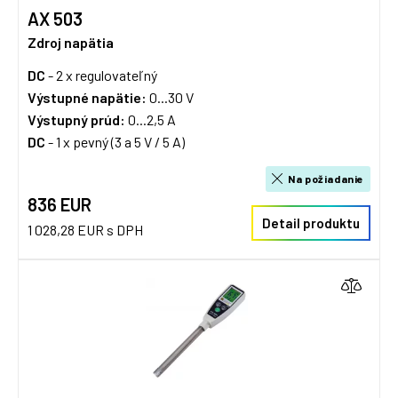
AX 503
Zdroj napätia
DC
- 2 x regulovateľný
Výstupné napätie:
0...30 V
Výstupný prúd:
0...2,5 A
DC
- 1 x pevný (3 a 5 V / 5 A)
Na požiadanie
836 EUR
Detail produktu
1 028,28 EUR s DPH