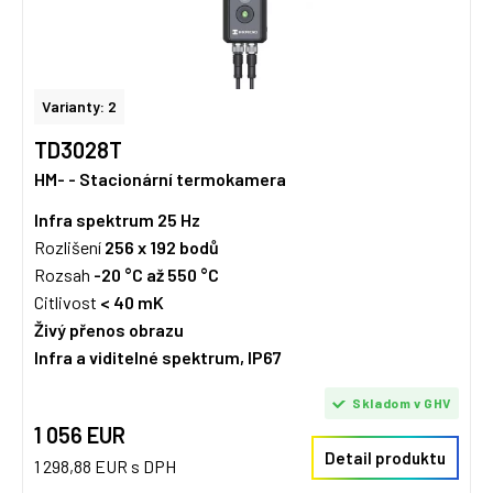
Varianty: 2
TD3028T
HM- - Stacionární termokamera
Infra spektrum
25 Hz
Rozlišení
256 x 192
bodů
Rozsah
-20 °C až 550 °C
Citlivost
< 40 mK
Živý přenos obrazu
Infra a viditelné spektrum, IP67
Skladom v GHV
1 056 EUR
Detail produktu
1 298,88 EUR s DPH