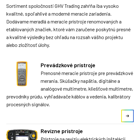
Sortiment spoločnosti GHV Trading zahŕňa iba vysoko
kvalitné, spoľahlivé a moderné meracie zariadenia.
Dodávame meradlá a meracie prístroje renomovaných a
etablovaných značiek, ktoré vám zaručene poskytnú presné
a kvalitné výsledky bez ohľadu na rozsah vášho projektu
alebo zložitosť úlohy.
Prevádzkové prístroje
Prenosné meracie prístroje pre prevádzkové
merania. Skúšačky napätia, digitálne a
analógové multimetre, kliešťové multimetre,
prevodníky prúdu, vyhľadávače káblov a vedenia, kalibrátory
procesných signálov.
Revízne prístroje
Prístroje na revíziu elektrických inštalácií,