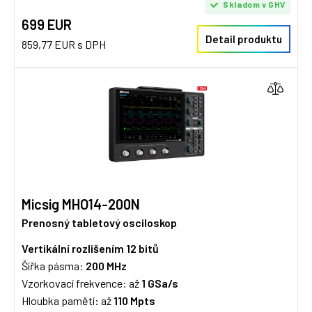
Skladom v GHV
699 EUR
Detail produktu
859,77 EUR s DPH
Micsig MHO14-200N
Prenosný tabletový osciloskop
Vertikální rozlišením 12 bitů
Šířka pásma:
200
MHz
Vzorkovací frekvence: až
1 GSa/s
Hloubka pamětí: až
110 Mpts