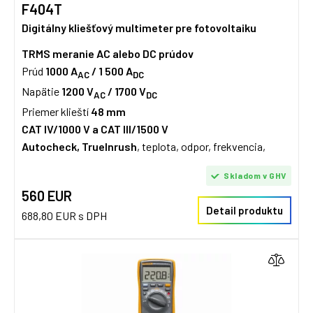
F404T
Digitálny kliešťový multimeter pre fotovoltaiku
TRMS meranie AC alebo DC prúdov
Prúd
1000 A
/ 1 500 A
AC
DC
Napätie
1200 V
/ 1700 V
AC
DC
Priemer klieští
48 mm
CAT IV/1000 V a CAT III/1500 V
Autocheck, TrueInrush
, teplota, odpor, frekvencia,
Skladom v GHV
560 EUR
Detail produktu
688,80 EUR s DPH