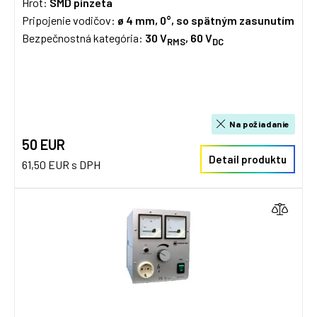
Hrot:
SMD pinzeta
Pripojenie vodičov:
ø 4 mm,
0°, so spätným zasunutím
Bezpečnostná kategória:
30 V
, 60 V
RMS
DC
Na požiadanie
50 EUR
Detail produktu
61,50 EUR s DPH