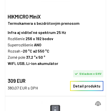
HIKMICRO MiniX
Termokamera s bezdrôtovým prenosom
Infra aj viditeľné spektrum
25 Hz
Rozlíšenie
256 x 192
bodov
Superrozlíšenie
ANO
Rozsah
-20 °C až 550 °C
Zorné pole
37,2 °x 50 °
WiFi, USB, Li-ion akumulátor
Skladom v GHV
309 EUR
Detail produktu
380,07 EUR s DPH