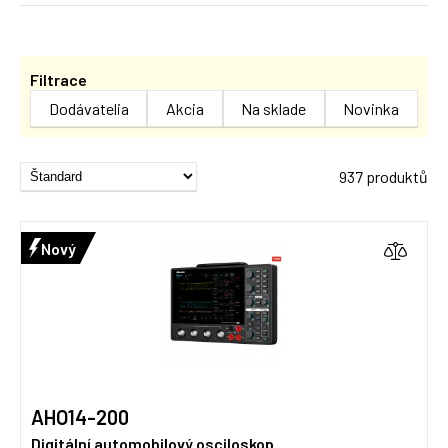
Filtrace
Dodávatelia
Akcia
Na sklade
Novinka
937 produktů
Nový
AHO14-200
Digitální automobilový osciloskop