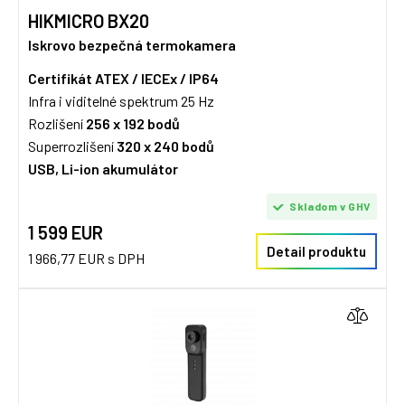
HIKMICRO BX20
Iskrovo bezpečná termokamera
Certifikát ATEX / IECEx / IP64
Infra i viditelné spektrum 25 Hz
Rozlišení
256 x 192 bodů
Superrozlišení
320 x 240 bodů
USB, Li-ion akumulátor
Skladom v GHV
1 599 EUR
Detail produktu
1 966,77 EUR s DPH