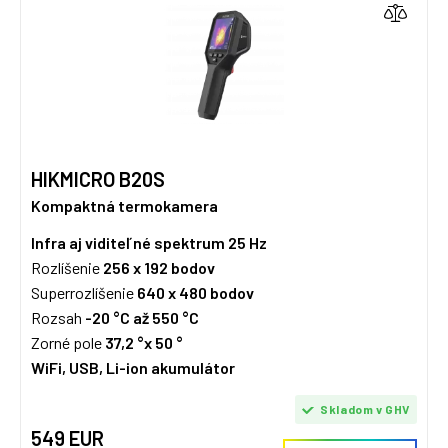
HIKMICRO B20S
Kompaktná termokamera
Infra aj viditeľné spektrum
25 Hz
Rozlíšenie
256 x 192
bodov
Superrozlíšenie
640 x 480 bodov
Rozsah
-20 °C až 550 °C
Zorné pole
37,2 °x 50 °
WiFi, USB, Li-ion akumulátor
Skladom v GHV
549 EUR