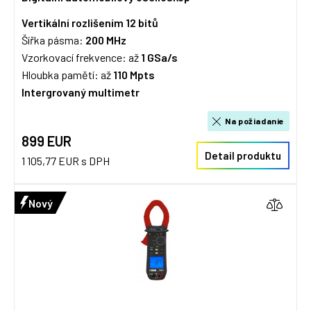
Vertikální rozlišením 12 bitů
Šířka pásma:
200
MHz
Vzorkovací frekvence: až
1 GSa/s
Hloubka pamětí: až
110 Mpts
Intergrovaný multimetr
Na požiadanie
899 EUR
Detail produktu
1 105,77 EUR s DPH
Nový