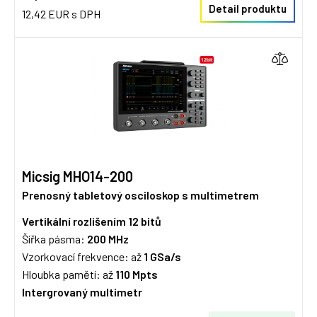
Detail produktu
12,42 EUR s DPH
Micsig MHO14-200
Prenosný tabletový osciloskop s multimetrem
Vertikální rozlišením 12 bitů
Šířka pásma:
200
MHz
Vzorkovací frekvence: až
1 GSa/s
Hloubka pamětí: až
110 Mpts
Intergrovaný multimetr