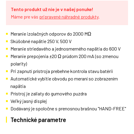
Tento produkt už nie je v našej ponuke!
Máme pre vás
pripravené náhradné produkty
.
Meranie izolačných odporov do 2000 MΩ
Skúšobné napätie 250 V, 500 V
Meranie striedavého a jednosmerného napätia do 600 V
Meranie prepojenia ±20 Ω prúdom 200 mA (so zmenou
polarity)
Pri zapnutí prístroja prebehne kontrola stavu batérií
Automatické vybitie obvodu po meraní so zobrazením
napätia
Prístroj je zaliaty do gumového puzdra
Veľký jasný displej
Dodávaný je spoločne s prenosnou brašnou "HAND-FREE"
Technické parametre