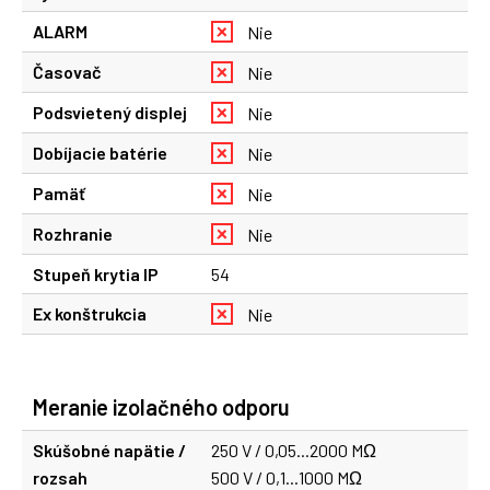
ALARM
Nie
Časovač
Nie
Podsvietený displej
Nie
Dobíjacie batérie
Nie
Pamäť
Nie
Rozhranie
Nie
Stupeň krytia IP
54
Ex konštrukcia
Nie
Meranie izolačného odporu
Skúšobné napätie /
250 V / 0,05...2000 MΩ
rozsah
500 V / 0,1...1000 MΩ