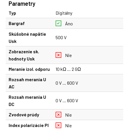
Parametry
Typ
Digitálny
Bargraf
Áno
Skúšobné napätie
500 V
Usk
Zobrazenie sk.
Nie
hodnoty Usk
Meranie izol. odporu
10 kΩ … 2 GΩ
Rozsah merania U
0 V … 600 V
AC
Rozsah merania U
0 V … 600 V
DC
Zvodové prúdy
Nie
Index polarizácie PI
Nie