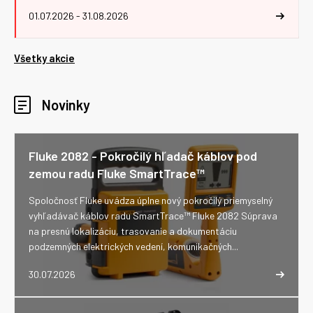
01.07.2026 - 31.08.2026
Všetky akcie
Novinky
Fluke 2082 - Pokročilý hľadač káblov pod
zemou radu Fluke SmartTrace™
Spoločnosť Fluke uvádza úplne nový pokročilý priemyselný
vyhľadávač káblov radu SmartTrace™ Fluke 2082 Súprava
na presnú lokalizáciu, trasovanie a dokumentáciu
podzemných elektrických vedení, komunikačných...
30.07.2026