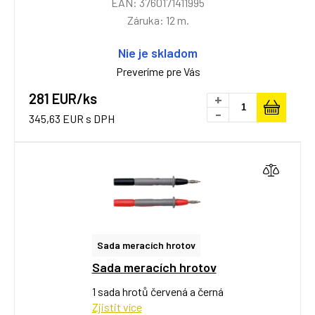
EAN: 3760171411995
Záruka: 12 m.
Nie je skladom
Preveríme pre Vás
281 EUR/ks
+
-
345,63 EUR s DPH
Sada meracích hrotov
Sada meracích hrotov
1 sada hrotů červená a černá
Zjistit více