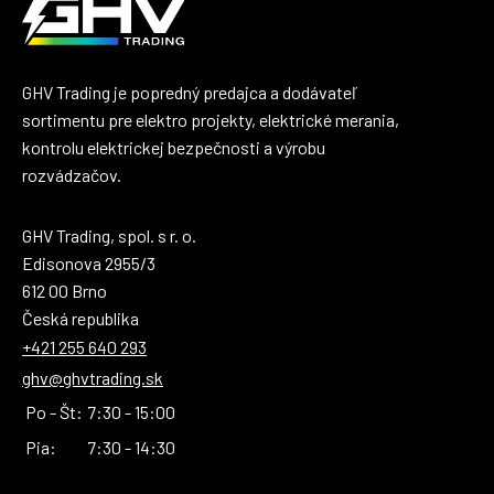
GHV Trading je popredný predajca a dodávateľ
sortimentu pre elektro projekty, elektrické merania,
kontrolu elektrickej bezpečnosti a výrobu
rozvádzačov.
GHV Trading, spol. s r. o.
Edisonova 2955/3
612 00 Brno
Česká republika
+421 255 640 293
ghv@ghvtrading.sk
Po - Št:
7:30 - 15:00
Pia:
7:30 - 14:30