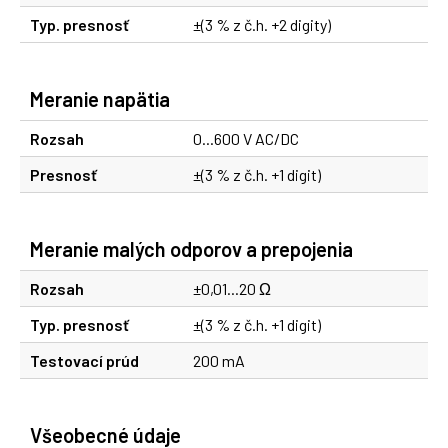
Typ. presnosť
±(3 % z č.h. +2 digity)
Meranie napätia
Rozsah
0...600 V AC/DC
Presnosť
±(3 % z č.h. +1 digit)
Meranie malých odporov a prepojenia
Rozsah
±0,01...20 Ω
Typ. presnosť
±(3 % z č.h. +1 digit)
Testovací prúd
200 mA
Všeobecné údaje