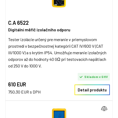
C.A 6522
Digitální měřič izolačního odporu
Tester izolácie určený pre meranie v priemyslovom
prostredí v bezpečnostnej kategórií CAT IV/600 V (CAT
III/1000 V) a s krytím IP54. Umožňuje meranie izolačných
odporov až do hodnoty 40 GΩ pri testovacích napätiach
od 250 V do 1000 V.
Skladom v GHV
610 EUR
Detail produktu
750,30 EUR s DPH