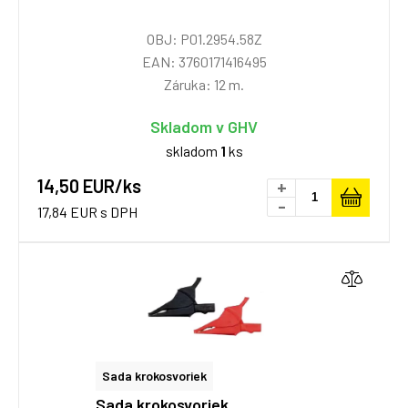
OBJ: P01.2954.58Z
EAN: 3760171416495
Záruka: 12 m.
Skladom v GHV
skladom
1
ks
14,50 EUR/ks
+
-
17,84 EUR s DPH
Sada krokosvoriek
Sada krokosvoriek