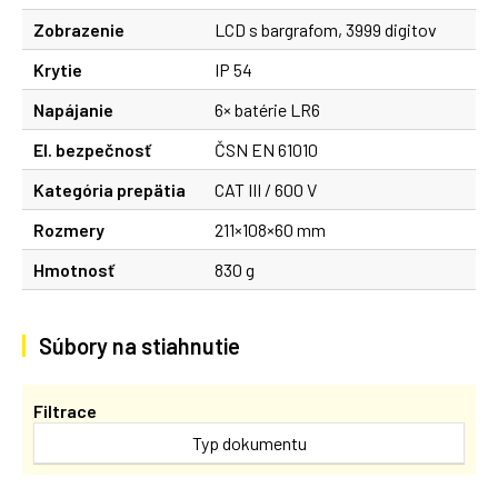
Zobrazenie
LCD s bargrafom, 3999 digitov
Krytie
IP 54
Napájanie
6× batérie LR6
El. bezpečnosť
ČSN EN 61010
Kategória prepätia
CAT III / 600 V
Rozmery
211×108×60 mm
Hmotnosť
830 g
Súbory na stiahnutie
Filtrace
Typ dokumentu