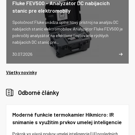
Fluke FEV500 - Analyzátor DC nabíjacích
staníc pre elektromobily
Spoločnosť Fluke uvádza úplne nový prístroj na analýzu DC
nabíjacích staníc elektromobilov. Analyzátor Fluke FEV500 je
pokročilý analyzátor na efektívne testovanie rýchlych
nabíjacích DC staníc pre...
30.07.2026
Všetky novinky
Odborné články
Moderné funkcie termokamier Hikmicro: IR
snímanie s využitím prvkov umelej inteligencie
Pokrok vo vývoji prvkov umelej inteligencie (UI) posledných