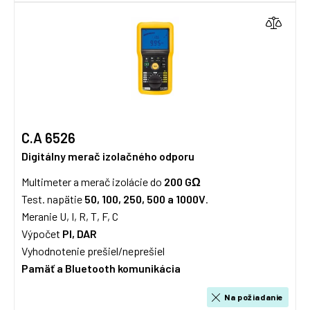
C.A 6526
Digitálny merač izolačného odporu
Multimeter a merač izolácie do
200 GΩ
Test. napätie
50, 100, 250, 500 a 1000V
.
Meranie U, I, R, T, F, C
Výpočet
PI, DAR
Vyhodnotenie prešiel/neprešiel
Pamäť a Bluetooth komunikácia
Na požiadanie