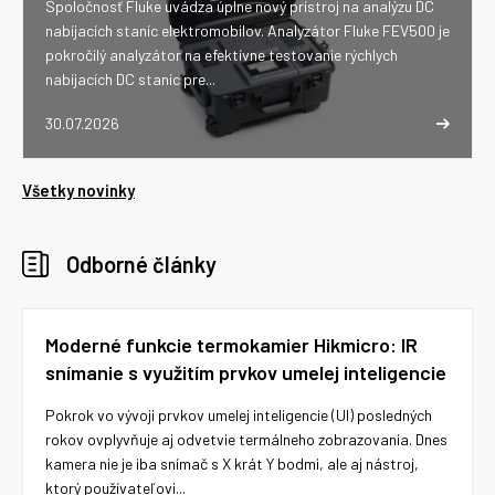
Spoločnosť Fluke uvádza úplne nový prístroj na analýzu DC
nabíjacích staníc elektromobilov. Analyzátor Fluke FEV500 je
pokročilý analyzátor na efektívne testovanie rýchlych
nabíjacích DC staníc pre...
30.07.2026
Všetky novinky
Odborné články
Moderné funkcie termokamier Hikmicro: IR
snímanie s využitím prvkov umelej inteligencie
Pokrok vo vývoji prvkov umelej inteligencie (UI) posledných
rokov ovplyvňuje aj odvetvie termálneho zobrazovania. Dnes
kamera nie je iba snímač s X krát Y bodmi, ale aj nástroj,
ktorý používateľovi...