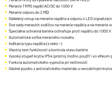
Meranie TRMS napätí AC/DC do 1 000 V
Meranie odporu do 2 MΩ
Oddelený vstup na meranie napätia a odporu s LED signalizác
Dve sady meracích vodičov na meranie napätia a na meranie 
Špeciálna ochranná bariéra ochraňuje proti napätiu do 1 000 V
Automatická voľba meracieho rozsahu
Indikácia typu napätia (± nebo ~)
Vlastný test funkčnosti a kontrola stavu batérie
Vysoký stupeň krytia IP54 (prístroj možno použiť i vo vlhkom p
Funkcia automatického vypnutia pri nečinnosti
Odolné púzdro z antistatického materiálu s nerozbitným kryto