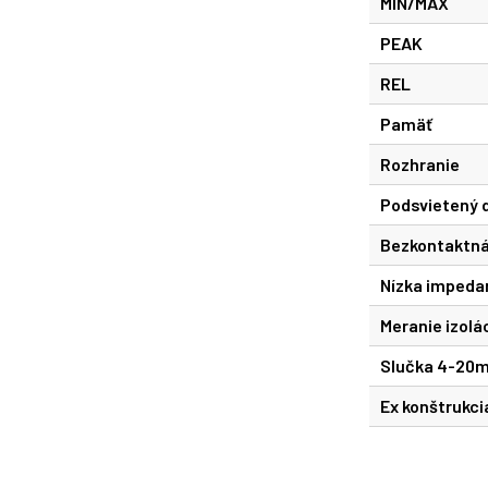
MIN/MAX
PEAK
REL
Pamäť
Rozhranie
Podsvietený d
Bezkontaktná
Nízka impeda
Meranie izolá
Slučka 4-20
Ex konštrukci