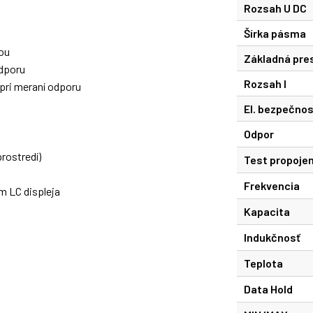
Rozsah U DC
Šírka pásma
iou
Základná pre
odporu
Rozsah I
 pri meraní odporu
El. bezpečno
Odpor
rostredí)
Test propojen
Frekvencia
m LC displeja
Kapacita
Indukčnosť
Teplota
Data Hold