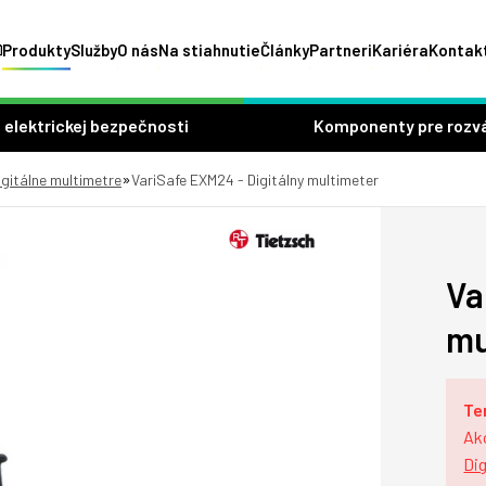
Produkty
Služby
O nás
Na stiahnutie
Články
Partneri
Kariéra
Kontak
 elektrickej bezpečnosti
Komponenty pre rozv
»
igitálne multimetre
VariSafe EXM24 - Digitálny multimeter
Va
mu
Te
Ak
Dig