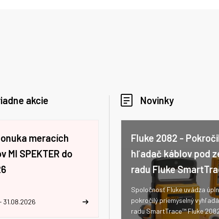
iadne akcie
Novinky
ponuka meracích
Fluke 2082 - Pokroči
jov MI SPEKTER do
hľadač káblov pod 
26
radu Fluke SmartTr
Spoločnosť Fluke uvádza úpln
pokročilý priemyselný vyhľad
- 31.08.2026
radu SmartTrace™ Fluke 208