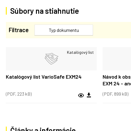
Súbory na stiahnutie
Filtrace
Typ dokumentu
Katalógový list
Katalógový list VarioSafe EXM24
Návod k obs
EXM 24 - an
(PDF, 223 kB)
(PDF, 899 kB)
Články a informácie