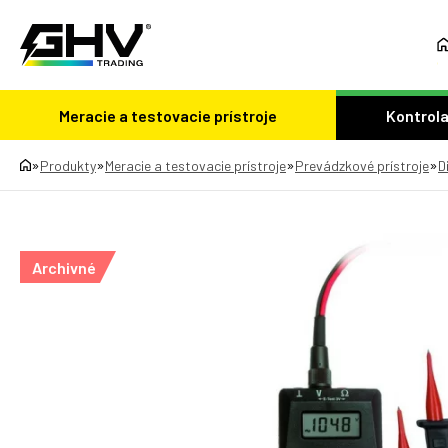
Meracie a testovacie prístroje
Kontrola
»
»
»
»
Produkty
Meracie a testovacie prístroje
Prevádzkové prístroje
D
Archivné