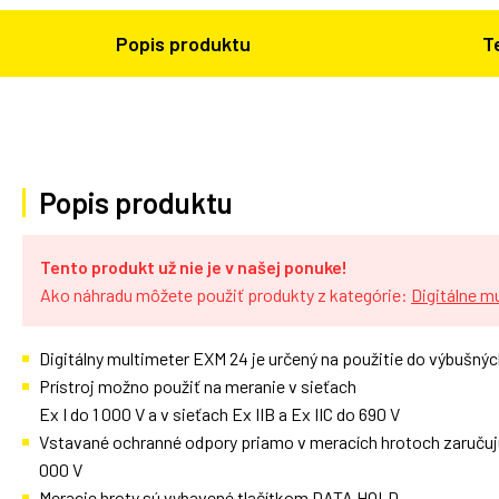
Popis produktu
T
Popis produktu
Tento produkt už nie je v našej ponuke!
Ako náhradu môžete použiť produkty z kategórie:
Digitálne m
Digitálny multimeter EXM 24 je určený na použitie do výbušnýc
Prístroj možno použiť na meranie v sieťach
Ex I do 1 000 V a v sieťach Ex IIB a Ex IIC do 690 V
Vstavané ochranné odpory priamo v meracích hrotoch zaručuj
000 V
Meracie hroty sú vybavené tlačítkom DATA HOLD