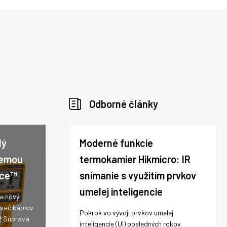
Odborné články
lý
Moderné funkcie
zemou
termokamier Hikmicro: IR
ace™
snímanie s využitím prvkov
umelej inteligencie
e nový
ávač káblov
Pokrok vo vývoji prvkov umelej
2 Súprava
inteligencie (UI) posledných rokov