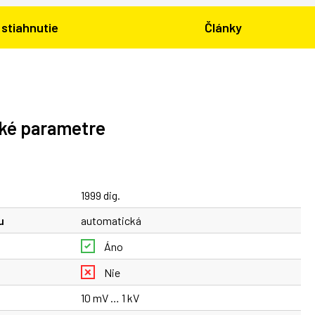
stiahnutie
Články
ké parametre
1999 dig.
u
automatická
Áno
Nie
10 mV … 1 kV