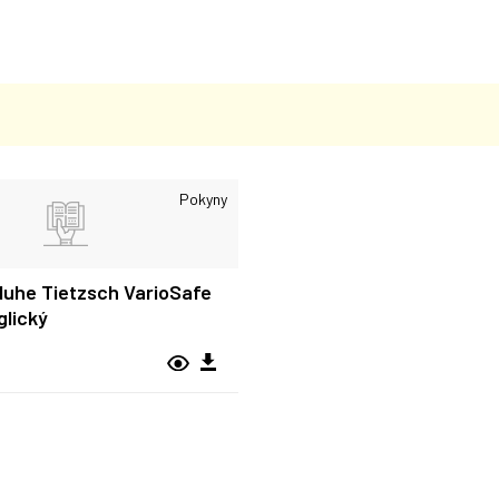
Pokyny
luhe Tietzsch VarioSafe
glický