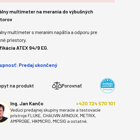
tálny multimeter na merania do výbušných
storov
álny multimeter s meraním napätia a odporu pre
né priestory.
ifikácia ATEX 94/9 EG.
upnosť: Predaj ukončený
opyt na produkt
Porovnať
Ing. Jan Kančo
+420 724 570 101
Vedúci predajnej skupiny meracie a testovacie
prístroje FLUKE, CHAUVIN ARNOUX, METRIX,
AMPROBE, HIKMICRO, MICSIG a ostatné.