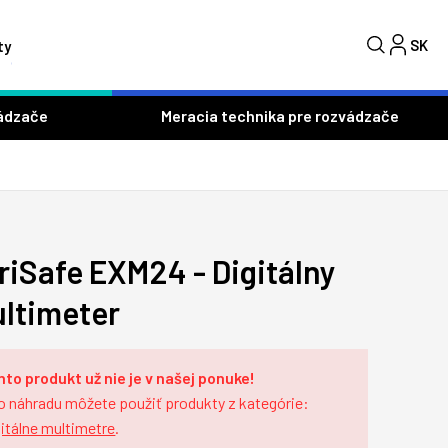
SK
C
ty
ádzače
Meracia technika pre rozvádzače
riSafe EXM24 - Digitálny
ltimeter
nto produkt už nie je v našej ponuke!
o náhradu môžete použiť produkty z kategórie:
itálne multimetre
.