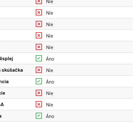
Nie
Nie
Nie
Nie
Nie
isplej
Áno
 skúšačka
Nie
ncia
Áno
cie
Nie
mA
Nie
a
Áno