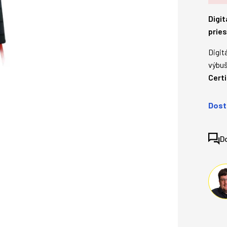
Digi
prie
Digit
výbuš
Cert
Dost
D