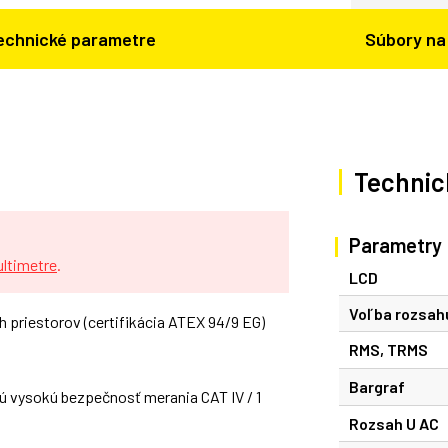
echnické parametre
Súbory na 
Technic
Parametry
ultimetre
.
LCD
Voľba rozsah
h priestorov (certifikácia ATEX 94/9 EG)
RMS, TRMS
Bargraf
ú vysokú bezpečnosť merania CAT IV / 1
Rozsah U AC