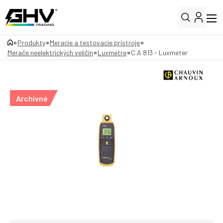
»
»
»
Produkty
Meracie a testovacie prístroje
»
»
Merače neelektrických veličín
Luxmetre
C.A 813 - Luxmeter
Archivné