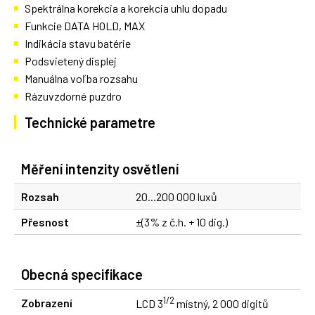
Spektrálna korekcia a korekcia uhlu dopadu
Funkcie DATA HOLD, MAX
Indikácia stavu batérie
Podsvietený displej
Manuálna voľba rozsahu
Rázuvzdorné puzdro
Technické parametre
Měření intenzity osvětlení
Rozsah
20...200 000 luxů
Přesnost
±(3% z č.h. + 10 dig.)
Obecná specifikace
1/2
Zobrazení
LCD 3
místný, 2 000 digitů