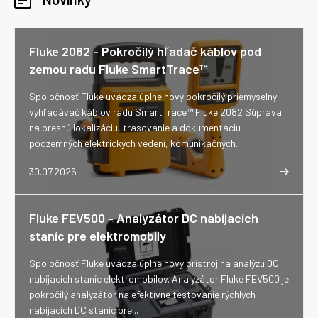
Fluke 2082 - Pokročilý hľadač káblov pod
zemou radu Fluke SmartTrace™
Spoločnosť Fluke uvádza úplne nový pokročilý priemyselný
vyhľadávač káblov radu SmartTrace™ Fluke 2082 Súprava
na presnú lokalizáciu, trasovanie a dokumentáciu
podzemných elektrických vedení, komunikačných...
30.07.2026
Fluke FEV500 - Analyzátor DC nabíjacích
staníc pre elektromobily
Spoločnosť Fluke uvádza úplne nový prístroj na analýzu DC
nabíjacích staníc elektromobilov. Analyzátor Fluke FEV500 je
pokročilý analyzátor na efektívne testovanie rýchlych
nabíjacích DC staníc pre...