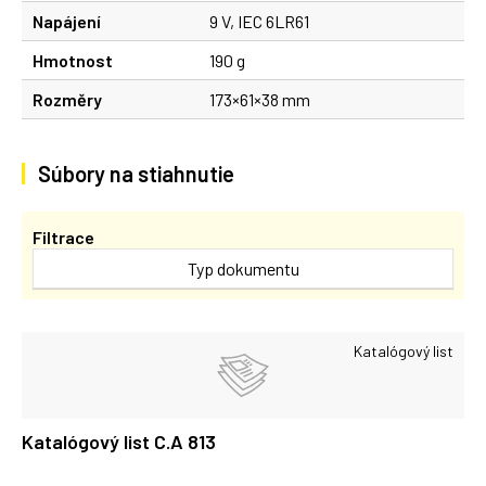
Napájení
9 V, IEC 6LR61
Hmotnost
190 g
Rozměry
173×61×38 mm
Súbory na stiahnutie
Filtrace
Typ dokumentu
Katalógový list
Katalógový list C.A 813