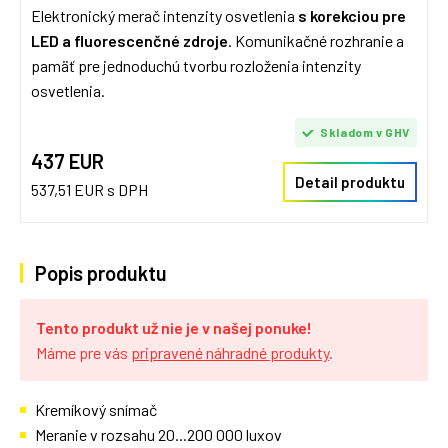
Elektronický merač intenzity osvetlenia
s korekciou pre
LED a fluorescenčné zdroje
. Komunikačné rozhranie a
pamäť pre jednoduchú tvorbu rozloženia intenzity
osvetlenia.
Skladom v GHV
437 EUR
Detail produktu
537,51 EUR s DPH
Popis produktu
Tento produkt už nie je v našej ponuke!
Máme pre vás
pripravené náhradné produkty
.
Kremíkový snímač
Meranie v rozsahu 20...200 000 luxov