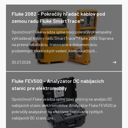
Fluke 2082 - Pokročilý hľadač káblov pod
zemou radu Fluke SmartTrace™
Spoločnosť Fluke uvádza úplne nový pokročilý priemyselný
vyhľadávač káblov radu SmartTrace™ Fluke 2082 Súprava
na presnú lokalizáciu, trasovanie a dokumentáciu
podzemných elektrických vedení, komunikačných...
30.07.2026
Fluke FEV500 - Analyzátor DC nabíjacích
staníc pre elektromobily
Spoločnosť Fluke uvádza úplne nový prístroj na analýzu DC
nabíjacích staníc elektromobilov. Analyzátor Fluke FEV500 je
pokročilý analyzátor na efektívne testovanie rýchlych
nabíjacích DC staníc pre...