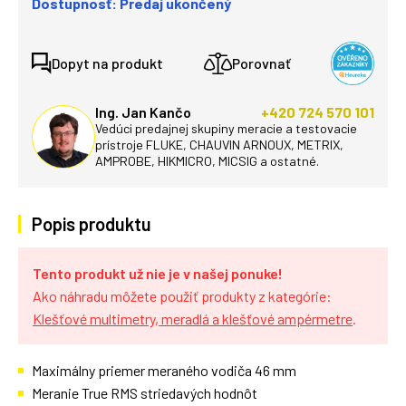
Dostupnosť: Predaj ukončený
Dopyt na produkt
Porovnať
Ing. Jan Kančo
+420 724 570 101
Vedúci predajnej skupiny meracie a testovacie
prístroje FLUKE, CHAUVIN ARNOUX, METRIX,
AMPROBE, HIKMICRO, MICSIG a ostatné.
Popis produktu
Tento produkt už nie je v našej ponuke!
Ako náhradu môžete použiť produkty z kategórie:
Klešťové multimetry, meradlá a klešťové ampérmetre
.
Maximálny priemer meraného vodiča 46 mm
Meranie True RMS striedavých hodnôt