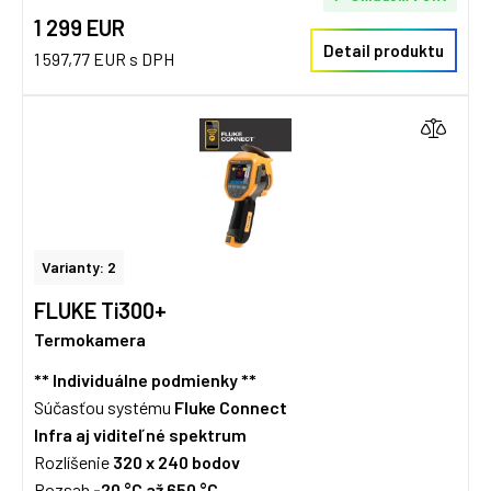
1 299 EUR
Detail produktu
1 597,77 EUR s DPH
Varianty: 2
FLUKE Ti300+
Termokamera
** Individuálne podmienky **
Súčasťou systému
Fluke Connect
Infra aj viditeľné spektrum
Rozlíšenie
320 x 240 bodov
Rozsah
-20 °C až 650 °C