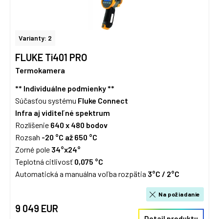
Varianty: 2
FLUKE Ti401 PRO
Termokamera
** Individuálne podmienky **
Súčasťou systému
Fluke Connect
Infra aj viditeľné spektrum
Rozlíšenie
640 x 480 bodov
Rozsah
-20 °C až 650 °C
Zorné pole
34°x24°
Teplotná citlivosť
0,075 °C
Automatická a manuálna voľba rozpätia
3°C / 2°C
Na požiadanie
9 049 EUR
Detail produktu