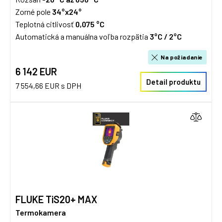
Zorné pole
34°x24°
Teplotná citlivosť
0,075 °C
Automatická a manuálna voľba rozpätia
3°C / 2°C
Na požiadanie
6 142 EUR
Detail produktu
7 554,66 EUR s DPH
FLUKE TiS20+ MAX
Termokamera