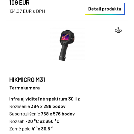
109 EUR
Detail produktu
134,07 EUR s DPH
HIKMICRO M31
Termokamera
Infra aj viditeľné spektrum
30 Hz
Rozlíšenie
384 x 288 bodov
Superrozlíšenie
768 x 576 bodov
Rozsah
-20 °C až 650 °C
Zorné pole
41°x 30,5 °