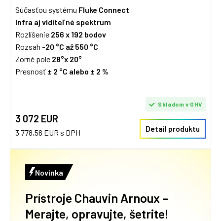
Súčasťou systému
Fluke Connect
Infra aj viditeľné spektrum
Rozlíšenie
256 x 192 bodov
Rozsah
-20 °C až 550 °C
Zorné pole
28°x 20°
Presnosť
± 2 °C alebo
±
2 %
Skladom v GHV
3 072 EUR
Detail produktu
3 778,56 EUR s DPH
Novinka
Prístroje Chauvin Arnoux –
Merajte, opravujte, šetrite!