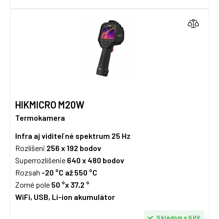
HIKMICRO M20W
Termokamera
Infra aj viditeľné spektrum
25 Hz
Rozlíšeni
256 x 192 bodov
Superrozlíšenie
640 x 480 bodov
Rozsah
-20 °C až 550 °C
Zorné pole
50 °x 37,2 °
WiFi, USB, Li-ion akumulátor
Skladom v GHV