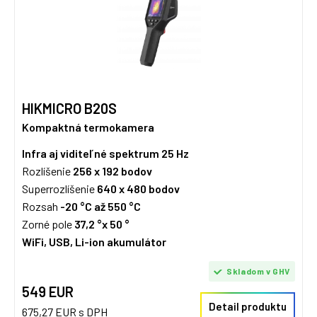
HIKMICRO B20S
Kompaktná termokamera
Infra aj viditeľné spektrum
25 Hz
Rozlíšenie
256 x 192
bodov
Superrozlíšenie
640 x 480 bodov
Rozsah
-20 °C až 550 °C
Zorné pole
37,2 °x 50 °
WiFi, USB, Li-ion akumulátor
Skladom v GHV
549 EUR
Detail produktu
675,27 EUR s DPH