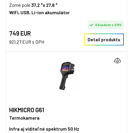
Zorné pole
37,2 °x 27,8 °
WiFi, USB, Li-ion akumulátor
Skladom v GHV
749 EUR
Detail produktu
921,27 EUR s DPH
HIKMICRO G61
Termokamera
Infra aj viditeľné spektrum
50 Hz