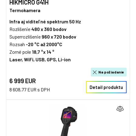
HIKMICRO G41H
Termokamera
Infra aj viditeľné spektrum
50 Hz
Rozlíšenie
480 x 360
bodov
Superrozlíšenie
960 x 720 bodov
Rozsah
-20 °C až 2000°C
Zorné pole
18,7 °x 14
°
Laser, WiFi, USB, GPS, Li-ion
Na požiadanie
6 999 EUR
Detail produktu
8 608,77 EUR s DPH