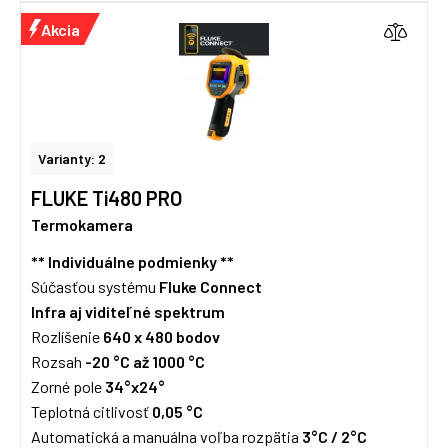
Akcia
Varianty: 2
FLUKE Ti480 PRO
Termokamera
** Individuálne podmienky **
Súčasťou systému
Fluke Connect
I
nfra aj viditeľné spektrum
Rozlíšenie
640 x 480 bodov
Rozsah
-20 °C až 1000 °C
Zorné pole
34
°x24°
Teplotná citlivosť
0,05 °C
Automatická a manuálna voľba rozpätia
3°C / 2°C