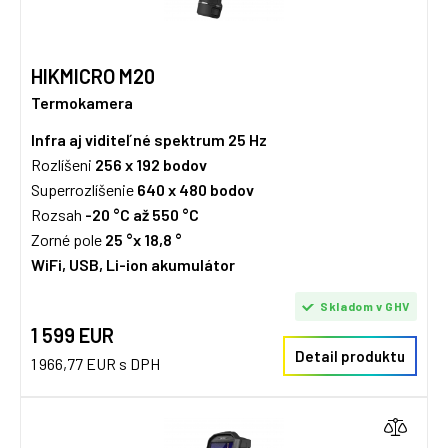
HIKMICRO M20
Termokamera
Infra aj viditeľné spektrum
25 Hz
Rozlíšeni
256 x 192 bodov
Superrozlíšenie
640 x 480
bodov
Rozsah
-20 °C až 550 °C
Zorné pole
25 °x 18,8 °
WiFi, USB, Li-ion akumulátor
Skladom v GHV
1 599 EUR
Detail produktu
1 966,77 EUR s DPH