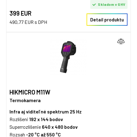
Skladom v GHV
399 EUR
Detail produktu
490,77 EUR s DPH
HIKMICRO M11W
Termokamera
Infra aj viditeľné spektrum
25 Hz
Rozlíšeni
192 x 144 bodov
Superrozlíšenie
640 x 480
bodov
Rozsah
-20 °C až 550 °C