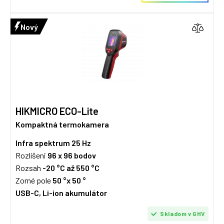
Nový
HIKMICRO ECO-Lite
Kompaktná termokamera
Infra spektrum
25 Hz
Rozlíšeni
96 x 96
bodov
Rozsah
-20 °C až 550 °C
Zorné pole
50 °x 50 °
USB-C, Li-ion akumulátor
Skladom v GHV