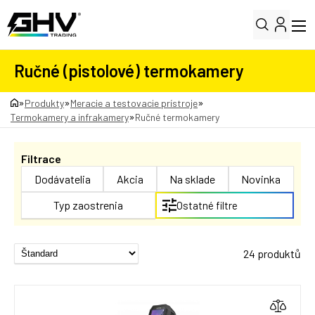
Ručné (pistolové) termokamery
»
»
»
Produkty
Meracie a testovacie prístroje
»
Termokamery a infrakamery
Ručné termokamery
Filtrace
Dodávatelia
Akcia
Na sklade
Novinka
Typ zaostrenia
Ostatné filtre
24 produktů