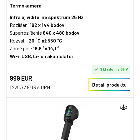
Termokamera
Infra aj viditeľné spektrum
25 Hz
Rozlíšeni
192 x 144 bodov
Superrozlíšenie
640 x 480
bodov
Rozsah
-20 °C až 550 °C
Zorné pole
18,8 °x 14,1 °
WiFi, USB, Li-ion akumulátor
Skladom v GHV
999 EUR
Detail produktu
1 228,77 EUR s DPH