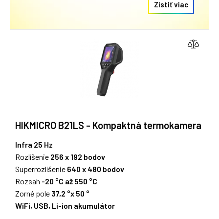
Zistiť viac
HIKMICRO B21LS - Kompaktná termokamera
Infra
25 Hz
Rozlíšenie
256 x 192
bodov
Superrozlíšenie
640 x 480 bodov
Rozsah
-20 °C až 550 °C
Zorné pole
37,2 °x 50 °
WiFi, USB, Li-ion akumulátor