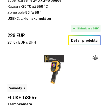
Superrozlíšenie
240 x 240 bodov
Rozsah
-20 °C až 550 °C
Zorné pole
50 °x 50 °
USB-C, Li-ion akumulátor
Skladom v GHV
229 EUR
Detail produktu
281,67 EUR s DPH
Varianty: 2
FLUKE TiS55+
Termokamera