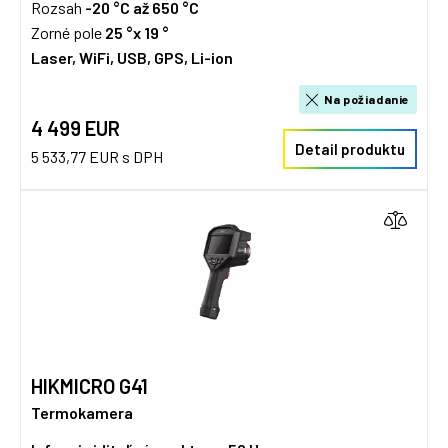
Rozsah
-20 °C až 650 °C
Zorné pole
25 °x 19 °
Laser, WiFi, USB, GPS, Li-ion
Na požiadanie
4 499 EUR
Detail produktu
5 533,77 EUR s DPH
HIKMICRO G41
Termokamera