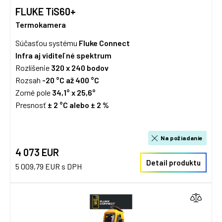
FLUKE TiS60+
Termokamera
Súčasťou systému
Fluke Connect
Infra aj viditeľné spektrum
Rozlíšenie
320 x 240 bodov
Rozsah
-20 °C až 400 °C
Zorné pole
34,1° x 25,6°
Presnosť
± 2 °C alebo
±
2 %
Na požiadanie
4 073 EUR
Detail produktu
5 009,79 EUR s DPH