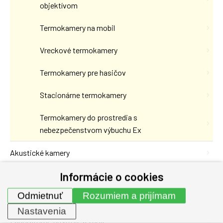
objektívom
Termokamery na mobil
Vreckové termokamery
Termokamery pre hasičov
Stacionárne termokamery
Termokamery do prostredia s
nebezpečenstvom výbuchu Ex
Akustické kamery
Informácie o cookies
Analyzátory kvality elektrickej siete
Odmietnuť
Rozumiem a prijímam
Osciloskopy
Nastavenia
Laboratórne prístroje a zdoje