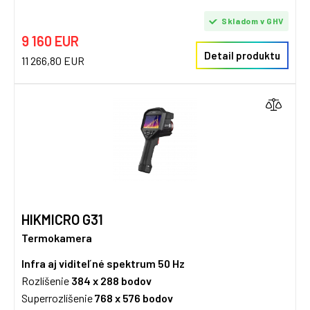
Skladom v GHV
9 160 EUR
Detail produktu
11 266,80 EUR
HIKMICRO G31
Termokamera
Infra aj viditeľné spektrum
50 Hz
Rozlíšenie
384 x 288 bodov
Superrozlíšenie
768 x 576 bodov