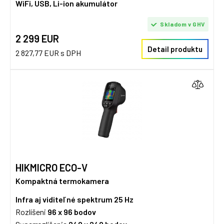
WiFi, USB, Li-ion akumulátor
Skladom v GHV
2 299 EUR
Detail produktu
2 827,77 EUR s DPH
HIKMICRO ECO-V
Kompaktná termokamera
Infra aj viditeľné spektrum
25 Hz
Rozlíšeni
96 x 96
bodov