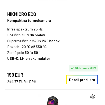
HIKMICRO ECO
Kompaktná termokamera
Infra spektrum
25 Hz
Rozlíšeni
96 x 96
bodov
Superrozlíšenie
240 x 240 bodov
Rozsah
-20 °C až 550 °C
Zorné pole
50 °x 50 °
USB-C, Li-ion akumulátor
Skladom v GHV
199 EUR
Detail produktu
244,77 EUR s DPH