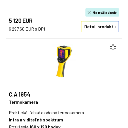
Na požiadanie
5 120 EUR
Detail produktu
6 297,60 EUR s DPH
C.A 1954
Termokamera
Praktická, ľahká a odolná termokamera
Infra a viditeľné spektrum
Rozlíšenie
160 x 120 bodov