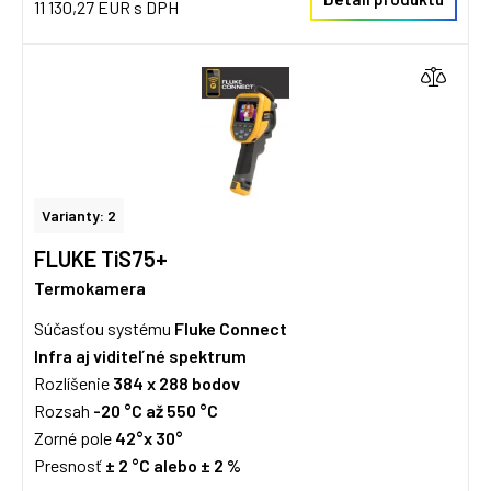
11 130,27 EUR s DPH
Varianty: 2
FLUKE TiS75+
Termokamera
Súčasťou systému
Fluke Connect
Infra aj viditeľné spektrum
Rozlíšenie
384 x 288 bodov
Rozsah
-20 °C až 550 °C
Zorné pole
42°x 30°
Presnosť
± 2 °C alebo
±
2 %