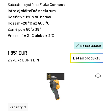
Súčasťou systému
Fluke Connect
Infra aj viditeľné spektrum
Rozlíšenie
120 x 90 bodov
Rozsah
-20 °C až 400 °C
Zorné pole
50°x 38°
Presnosť
± 2 °C alebo
±
2 %
Na požiadanie
1 851 EUR
Detail produktu
2 276,73 EUR s DPH
Varianty: 2