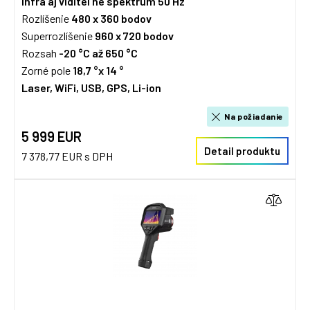
Infra aj viditeľné spektrum
50 Hz
Rozlíšenie
480 x 360
bodov
Superrozlíšenie
960 x 720 bodov
Rozsah
-20 °C až 650 °C
Zorné pole
18,7 °x 14
°
Laser, WiFi, USB, GPS, Li-ion
Na požiadanie
5 999 EUR
Detail produktu
7 378,77 EUR s DPH