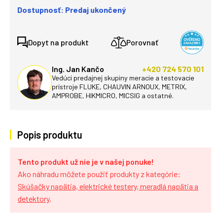
Dostupnosť: Predaj ukončený
Dopyt na produkt
Porovnať
Ing. Jan Kančo
+420 724 570 101
Vedúci predajnej skupiny meracie a testovacie
prístroje FLUKE, CHAUVIN ARNOUX, METRIX,
AMPROBE, HIKMICRO, MICSIG a ostatné.
Popis produktu
Tento produkt už nie je v našej ponuke!
Ako náhradu môžete použiť produkty z kategórie:
Skúšačky napätia, elektrické testery, meradlá napätia a
detektory
.