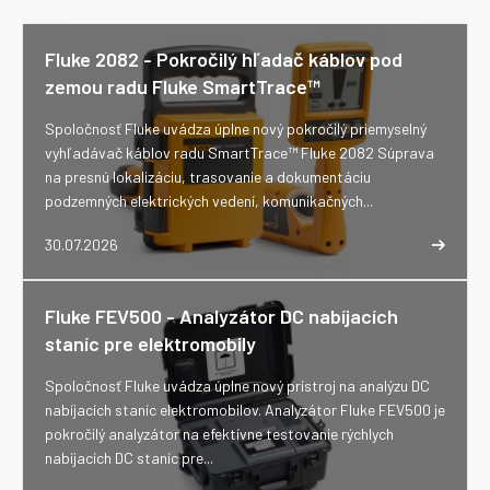
Fluke 2082 - Pokročilý hľadač káblov pod
zemou radu Fluke SmartTrace™
Spoločnosť Fluke uvádza úplne nový pokročilý priemyselný
vyhľadávač káblov radu SmartTrace™ Fluke 2082 Súprava
na presnú lokalizáciu, trasovanie a dokumentáciu
podzemných elektrických vedení, komunikačných...
30.07.2026
Fluke FEV500 - Analyzátor DC nabíjacích
staníc pre elektromobily
Spoločnosť Fluke uvádza úplne nový prístroj na analýzu DC
nabíjacích staníc elektromobilov. Analyzátor Fluke FEV500 je
pokročilý analyzátor na efektívne testovanie rýchlych
nabíjacích DC staníc pre...