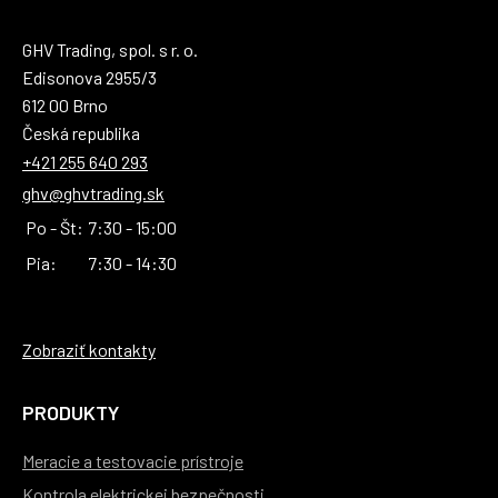
GHV Trading, spol. s r. o.
Edisonova 2955/3
612 00 Brno
Česká republika
+421 255 640 293
ghv@ghvtrading.sk
Po - Št:
7:30 - 15:00
Pia:
7:30 - 14:30
Zobraziť kontakty
PRODUKTY
Meracie a testovacie prístroje
Kontrola elektrickej bezpečnosti