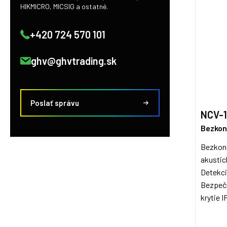
HIKMICRO, MICSIG a ostatné.
+420 724 570 101
ghv@ghvtrading.sk
Poslať správu
NCV-
Bezkon
Bezkont
akustic
Detekci
Bezpečn
krytie I