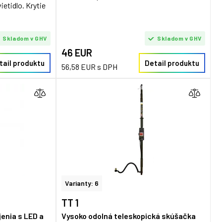
etidlo. Krytie
Skladom v GHV
Skladom v GHV
46 EUR
tail produktu
Detail produktu
56,58 EUR s DPH
Varianty: 6
TT 1
enia s LED a
Vysoko odolná teleskopická skúšačka