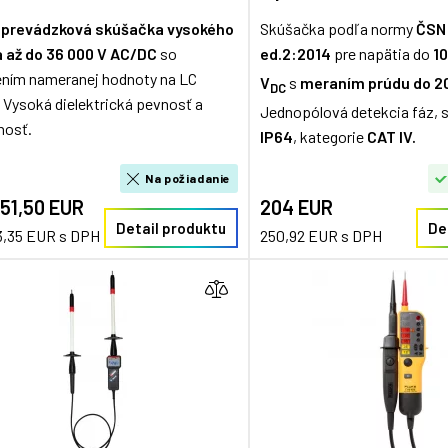
 prevádzková skúšačka vysokého
Skúšačka podľa normy
ČSN
a až do 36 000 V AC/DC
so
ed.2:2014
pre napätia do
1
ním nameranej hodnoty na LC
V
s
meraním prúdu do 2
DC
i. Vysoká dielektrická pevnosť a
Jednopólová detekcia fáz, sl
nosť.
IP64
, kategorie
CAT IV.
Na požiadanie
051,50 EUR
204 EUR
Detail produktu
De
3,35 EUR s DPH
250,92 EUR s DPH