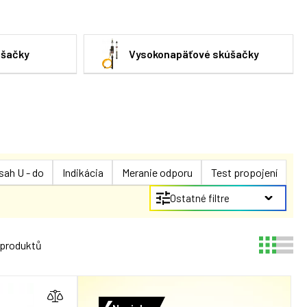
úšačky
Vysokonapäťové skúšačky
ah U - do
Indikácia
Meranie odporu
Test propojení
Ostatné filtre
 produktů