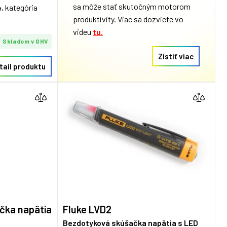
sa môže stať skutočným motorom
4
, kategória
produktivity. Viac sa dozviete vo
videu
tu.
Skladom v GHV
Zistiť viac
tail produktu
čka napätia
Fluke LVD2
Bezdotyková skúšačka napätia s LED