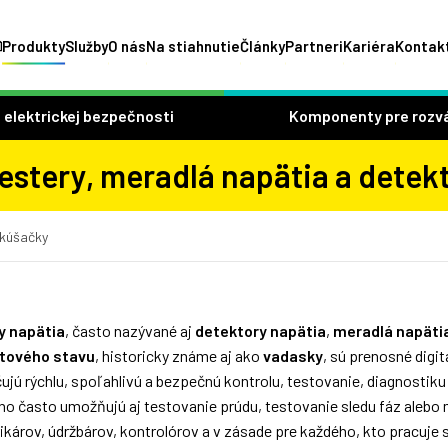
Produkty
Služby
O nás
Na stiahnutie
Články
Partneri
Kariéra
Kontak
 elektrickej bezpečnosti
Komponenty pre rozv
estery, meradlá napätia a detek
kúšačky
y napätia
, často nazývané aj
detektory napätia
,
meradlá napäti
tového stavu
, historicky známe aj ako
vadasky
, sú prenosné digit
jú rýchlu, spoľahlivú a bezpečnú kontrolu, testovanie, diagnostiku
o často umožňujú aj testovanie prúdu, testovanie sledu fáz alebo
rikárov, údržbárov, kontrolórov a v zásade pre každého, kto pracuje 