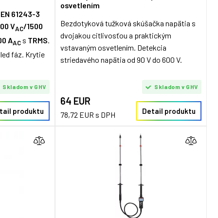
osvetlením
 EN 61243-3
Bezdotyková tužková skúšačka napätia s
000 V
/1500
AC
dvojakou citlivosťou a praktickým
00 A
s
TRMS
.
AC
vstavaným osvetlením. Detekcia
ed fáz. Krytie
striedavého napätia od 90 V do 600 V.
Skladom v GHV
Skladom v GHV
64 EUR
tail produktu
Detail produktu
78,72 EUR s DPH