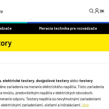
SK
C
ty
ádzače
Meracia technika pre rozvádzače
tory
a
,
elektrické testery
,
dvojpólové testery
alebo
testery
álne zariadenia na meranie elektrického napätia. Tieto zariadenia
 a revíziu, predovšetkým napätia v elektrických obvodoch.
 meranie odporu. Testery napätia sú nevyhnutnými zariadeniami
s elektrickými zariadeniami, sieťami a inštaláciami.
Více