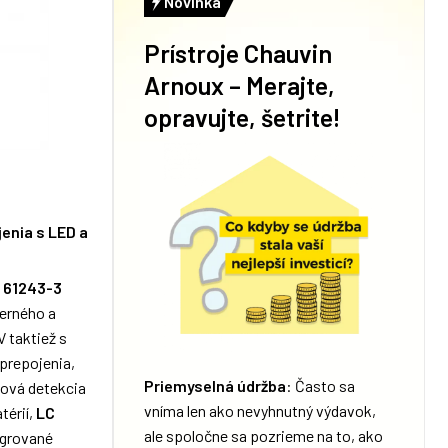
Novinka
Prístroje Chauvin
Arnoux – Merajte,
opravujte, šetrite!
enia s LED a
 61243-3
erného a
 taktiež s
 prepojenia,
Priemyselná údržba
: Často sa
lová detekcia
vníma len ako nevyhnutný výdavok,
térií,
LC
ale spoločne sa pozrieme na to, ako
egrované