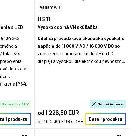
Varianty: 3
HS 11
jenia s LED
Vysoko odolná VN skúšačka
 61243-3
Odolná prevádzková skúšačka vysokého
erného a
nap
ä
tia
do 11 000 V AC / 16 000 V DC
so
 taktiež s
zobrazením nameranej hodnoty na LC
 prepojenia,
displeji a vysokou dielektrickou pevnosťou.
lová detekcia
térií,
ň krytia
IP64
,
Skladom v GHV
Na požiadanie
od 1 226,50 EUR
tail produktu
Detail produktu
od 1 508,60 EUR s DPH