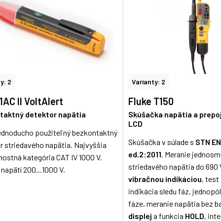
y: 2
Varianty: 2
1AC II VoltAlert
Fluke T150
taktný detektor napätia
Skúšačka napätia a prepoj
LCD
ednoducho použiteľný bezkontaktný
Skúšačka v súlade s
STN EN
r striedavého napätia. Najvyššia
ed.2:2011
. Meranie jednosm
ostná kategória CAT IV 1000 V.
striedavého napätia do 690 V
napätí 200...1000 V.
vibračnou indikáciou
, test
indikácia sledu fáz, jednopó
fáze, meranie napätia bez ba
displej
a funkcia
HOLD
, int