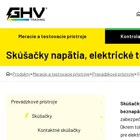
Meracie a testovacie prístroje
Kontrola
Skúšačky napätia, elektrické t
»
»
»
»
Produkty
Meracie a testovacie prístroje
Prevádzkové prístroje
S
Prevádzkové prístroje
Skúšačk
beznapä
Skúšačky
zabezpeču
Okrem toh
Kontaktné skúšačky
pre elekt