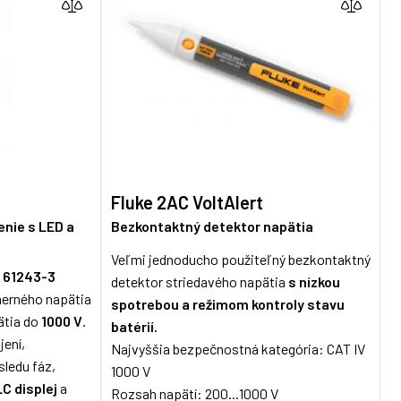
Fluke 2AC VoltAlert
enie s LED a
Bezkontaktný detektor napätia
Veľmi jednoducho použiteľný bezkontaktný
 61243-3
detektor striedavého napätia
s nízkou
merného napätia
spotrebou a režimom kontroly stavu
ätia do
1000 V
.
batérií.
jení,
Najvyššia bezpečnostná kategória: CAT IV
 sledu fáz,
1000 V
LC displej
a
Rozsah napätí: 200...1000 V