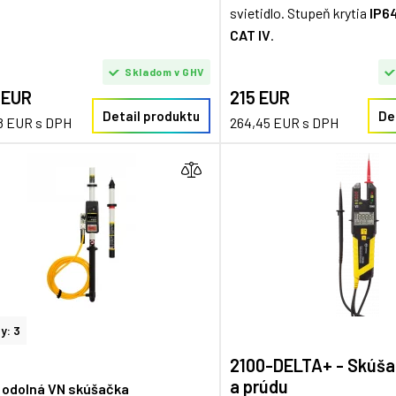
svietidlo. Stupeň krytia
IP6
CAT IV
.
Skladom v GHV
 EUR
215 EUR
Detail produktu
De
8 EUR s DPH
264,45 EUR s DPH
y: 3
2100-DELTA+ - Skúša
a prúdu
 odolná VN skúšačka