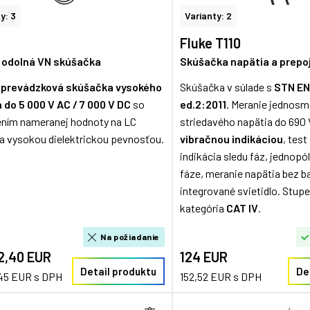
y: 3
Varianty: 2
Fluke T110
 odolná VN skúšačka
Skúšačka napätia a prepo
 prevádzková skúšačka vysokého
Skúšačka v súlade s
STN EN
a do 5 000 V AC / 7 000 V DC
so
ed.2:2011
. Meranie jednosm
ním nameranej hodnoty na LC
striedavého napätia do 690 V
i a vysokou dielektrickou pevnosťou.
vibračnou indikáciou
, test
indikácia sledu fáz, jednopó
fáze, meranie napätia bez ba
integrované svietidlo. Stupe
kategória
CAT IV
.
Na požiadanie
2,40 EUR
124 EUR
Detail produktu
De
,45 EUR s DPH
152,52 EUR s DPH