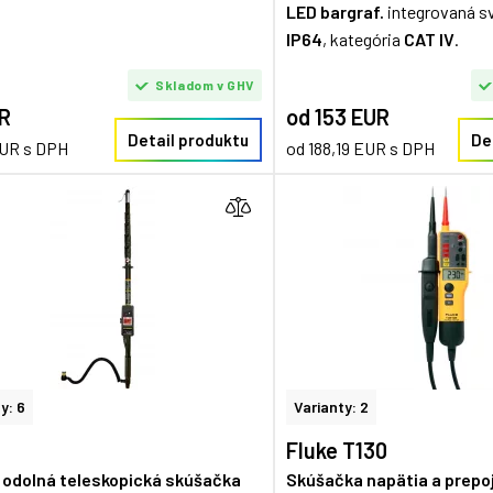
LED bargraf.
integrovaná svi
IP64
, kategória
CAT IV
.
Skladom v GHV
R
od 153 EUR
Detail produktu
De
EUR s DPH
od 188,19 EUR s DPH
y: 6
Varianty: 2
Fluke T130
 odolná teleskopická skúšačka
Skúšačka napätia a prepoj