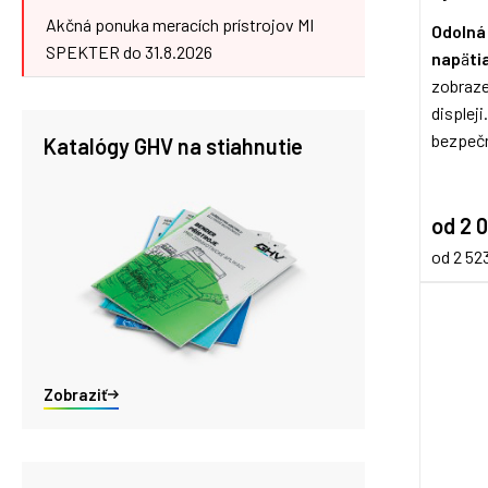
Akčná ponuka meracích prístrojov MI
Odolná
SPEKTER do 31.8.2026
nap
ä
ti
zobraze
displej
bezpeč
Katalógy GHV na stiahnutie
od 2 
od 2 52
Zobraziť