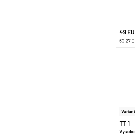
49 EU
60,27 
Variant
TT 1
Vysoko