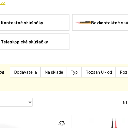
 >>
Kontaktné skúšačky
Bezkontaktné sk
Teleskopické skúšačky
ce
Dodávatelia
Na sklade
Typ
Rozsah U - od
Rozs
51