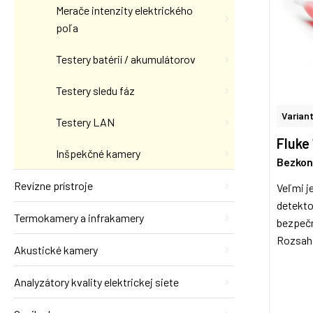
Merače intenzity elektrického
poľa
Testery batérií / akumulátorov
Testery sledu fáz
Variant
Testery LAN
Fluke 
Inšpekčné kamery
Bezkon
Revízne prístroje
Veľmi j
detekto
Termokamery a infrakamery
bezpečn
Rozsah 
Akustické kamery
Analyzátory kvality elektrickej siete