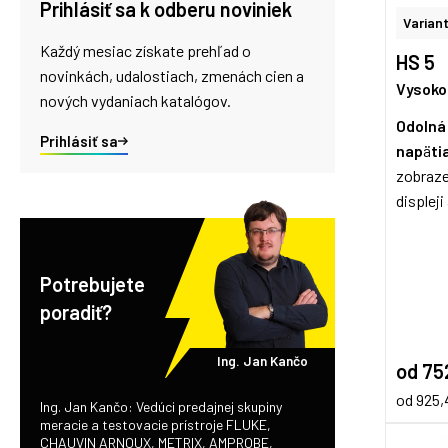
Prihlásiť sa k odberu noviniek
Variant
Každý mesiac získate prehľad o
HS 5
novinkách, udalostiach, zmenách cien a
Vysoko
nových vydaniach katalógov.
Odolná
Prihlásiť sa
nap
ä
ti
zobraze
displej
Potrebujete
poradiť?
Ing. Jan Kančo
od 75
od 925
Ing. Jan Kančo: Vedúci predajnej skupiny
meracie a testovacie prístroje FLUKE,
CHAUVIN ARNOUX, METRIX, AMPROBE,