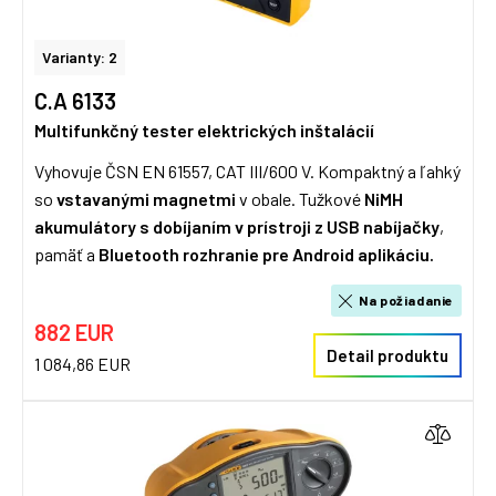
Varianty: 2
C.A 6133
Multifunkčný tester elektrických inštalácií
Vyhovuje ČSN EN 61557, CAT III/600 V. Kompaktný a ľahký
so
vstavanými magnetmi
v obale. Tužkové
NiMH
akumulátory s dobíjaním v prístroji z USB nabíjačky
,
pamäť a
Bluetooth rozhranie pre Android aplikáciu.
Na požiadanie
882 EUR
Detail produktu
1 084,86 EUR