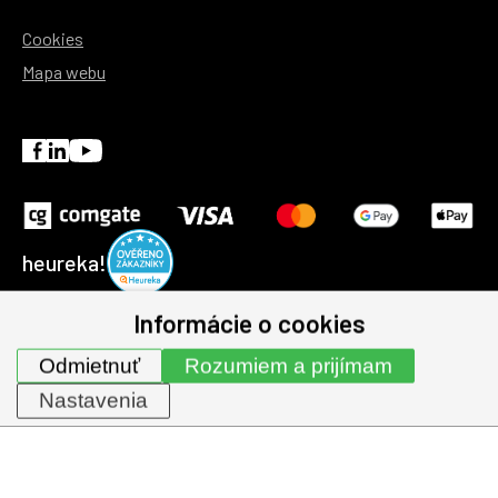
Cookies
Mapa webu
heureka!
Informácie o cookies
© 1991-2026 | GHV Trading, spol. s r.o. všechna práva
Odmietnuť
Rozumiem a prijímam
vyhrazena.
Nastavenia