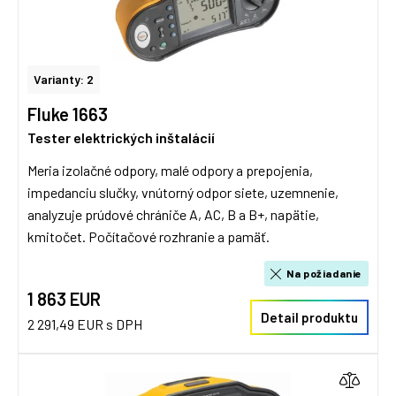
Varianty: 2
Fluke 1663
Tester elektrických inštalácií
Meria izolačné odpory, malé odpory a prepojenia,
impedanciu slučky, vnútorný odpor siete, uzemnenie,
analyzuje prúdové chrániče A, AC, B a B+, napätie,
kmitočet. Počítačové rozhranie a pamäť.
Na požiadanie
1 863 EUR
Detail produktu
2 291,49 EUR s DPH