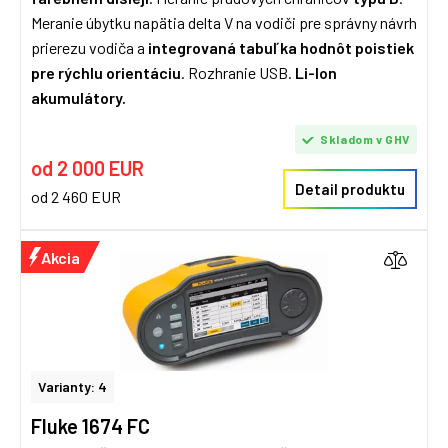
Meranie úbytku napätia delta V na vodiči pre správny návrh
prierezu vodiča a
integrovaná tabuľka hodnôt poistiek
pre rýchlu orientáciu
. Rozhranie USB.
Li-Ion
akumulátory.
Skladom v GHV
od 2 000 EUR
Detail produktu
od 2 460 EUR
Akcia
Varianty: 4
Fluke 1674 FC