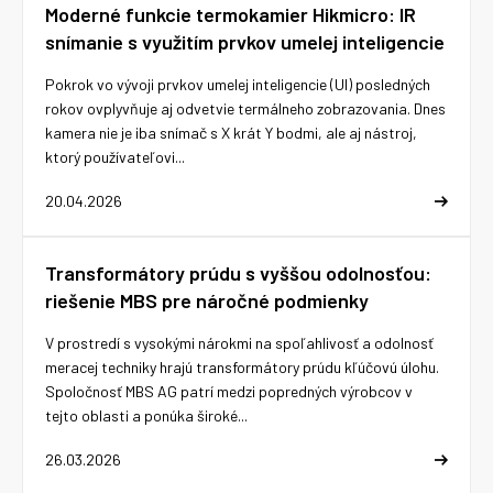
Moderné funkcie termokamier Hikmicro: IR
snímanie s využitím prvkov umelej inteligencie
Pokrok vo vývoji prvkov umelej inteligencie (UI) posledných
rokov ovplyvňuje aj odvetvie termálneho zobrazovania. Dnes
kamera nie je iba snímač s X krát Y bodmi, ale aj nástroj,
ktorý používateľovi...
20.04.2026
Transformátory prúdu s vyššou odolnosťou:
riešenie MBS pre náročné podmienky
V prostredí s vysokými nárokmi na spoľahlivosť a odolnosť
meracej techniky hrajú transformátory prúdu kľúčovú úlohu.
Spoločnosť MBS AG patrí medzi popredných výrobcov v
tejto oblasti a ponúka široké...
26.03.2026