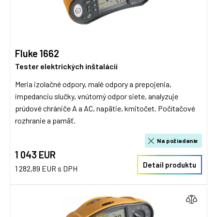
Fluke 1662
Tester elektrických inštalácií
Meria izolačné odpory, malé odpory a prepojenia,
impedanciu slučky, vnútorný odpor siete, analyzuje
prúdové chrániče A a AC, napätie, kmitočet. Počítačové
rozhranie a pamäť.
Na požiadanie
1 043 EUR
Detail produktu
1 282,89 EUR s DPH