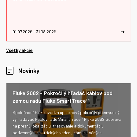
01.07.2026 - 31.08.2026
Všetky akcie
Novinky
Fluke 2082 - Pokročilý hľadač káblov pod
zemou radu Fluke SmartTrace™
Spoločnosť Fluke uvádza úplne nový pokročilý priemyselný
vyhľadávač káblov radu SmartTrace™ Fluke 2082 Súprava
na presnú lokalizáciu, trasovanie a dokumentáciu
podzemných elektrických vedení, komunikačných...