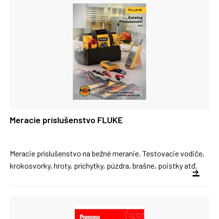
Meracie príslušenstvo FLUKE
Meracie príslušenstvo na bežné meranie. Testovacie vodiče,
krokosvorky, hroty, príchytky, púzdra, brašne, poistky atď.