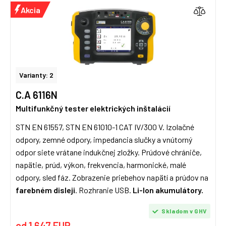
Akcia
Varianty: 2
C.A 6116N
Multifunkčný tester elektrických inštalácií
STN EN 61557, STN EN 61010-1 CAT IV/300 V. Izolačné
odpory, zemné odpory, impedancia slučky a vnútorný
odpor siete vrátane indukčnej zložky. Prúdové chrániče,
napätie, prúd, výkon, frekvencia, harmonické, malé
odpory, sled fáz. Zobrazenie priebehov napätí a prúdov na
farebném disleji
. Rozhranie USB.
Li-Ion akumulátory.
Skladom v GHV
od 1 647 EUR