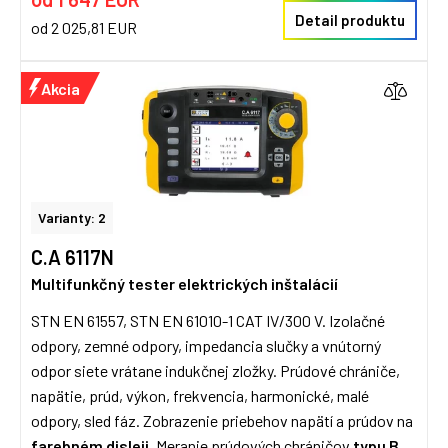
Detail produktu
od 2 025,81 EUR
Akcia
Varianty: 2
C.A 6117N
Multifunkčný tester elektrických inštalácií
STN EN 61557, STN EN 61010-1 CAT IV/300 V. Izolačné
odpory, zemné odpory, impedancia slučky a vnútorný
odpor siete vrátane indukčnej zložky. Prúdové chrániče,
napätie, prúd, výkon, frekvencia, harmonické, malé
odpory, sled fáz. Zobrazenie priebehov napätí a prúdov na
farebném disleji
. Meranie prúdových chráničov
typu B
.