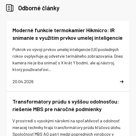
Odborné články
Moderné funkcie termokamier Hikmicro: IR
snímanie s využitím prvkov umelej inteligencie
Pokrok vo vývoji prvkov umelej inteligencie (UI) posledných
rokov ovplyvňuje aj odvetvie termálneho zobrazovania. Dnes
kamera nie je iba snímač s X krát Y bodmi, ale aj nástroj,
ktorý používateľovi...
20.04.2026
Transformátory prúdu s vyššou odolnosťou:
riešenie MBS pre náročné podmienky
V prostredí s vysokými nárokmi na spoľahlivosť a odolnosť
meracej techniky hrajú transformátory prúdu kľúčovú úlohu.
Spoločnosť MBS AG patrí medzi popredných výrobcov v