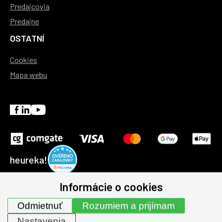
Predajcovia
Predajne
OSTATNÍ
Cookies
Mapa webu
heureka!
Informácie o cookies
© 1991-2026 | GHV Trading, spol. s r.o. všechna práva
Odmietnuť
Rozumiem a prijímam
vyhrazena.
Nastavenia