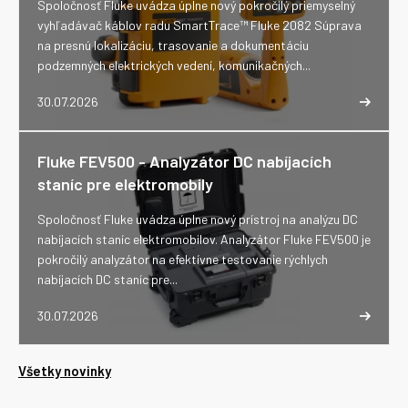
Spoločnosť Fluke uvádza úplne nový pokročilý priemyselný
vyhľadávač káblov radu SmartTrace™ Fluke 2082 Súprava
na presnú lokalizáciu, trasovanie a dokumentáciu
podzemných elektrických vedení, komunikačných...
30.07.2026
Fluke FEV500 - Analyzátor DC nabíjacích
staníc pre elektromobily
Spoločnosť Fluke uvádza úplne nový prístroj na analýzu DC
nabíjacích staníc elektromobilov. Analyzátor Fluke FEV500 je
pokročilý analyzátor na efektívne testovanie rýchlych
nabíjacích DC staníc pre...
30.07.2026
Všetky novinky