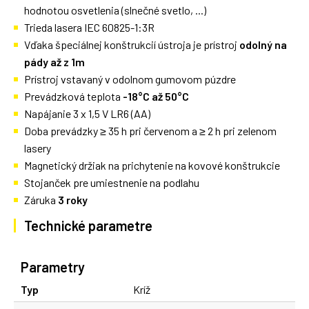
hodnotou osvetlenia (slnečné svetlo, ...)
Trieda lasera IEC 60825-1:3R
Vďaka špeciálnej konštrukcií ústroja je prístroj
odolný na
pády až z 1m
Prístroj vstavaný v odolnom gumovom púzdre
Prevádzková teplota
-18°C až 50°C
Napájanie 3 x 1,5 V LR6 (AA)
Doba prevádzky ≥ 35 h pri červenom a ≥ 2 h pri zelenom
lasery
Magnetický držiak na prichytenie na kovové konštrukcie
Stojanček pre umiestnenie na podlahu
Záruka
3 roky
Technické parametre
Parametry
Typ
Kríž