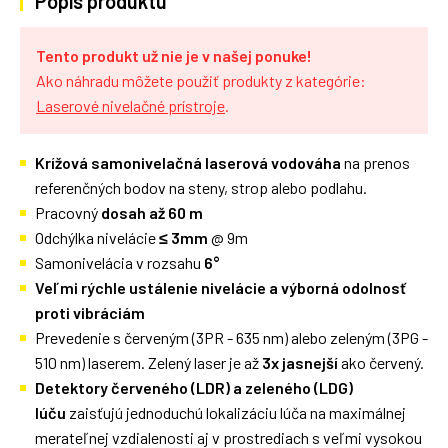
Popis produktu
Tento produkt už nie je v našej ponuke!
Ako náhradu môžete použiť produkty z kategórie:
Laserové nivelačné prístroje
.
Krížová samonivelačná laserová vodováha
na prenos
referenčných bodov na steny, strop alebo podlahu.
Pracovný
dosah až 60 m
Odchýlka nivelácie
≤ 3mm
@ 9m
Samonivelácia v rozsahu
6°
Veľmi rýchle ustálenie nivelácie a výborná odolnosť
proti vibráciám
Prevedenie s červeným (3PR - 635 nm) alebo zeleným (3PG -
510 nm) laserem. Zelený laser je až
3x jasnejší
ako červený.
Detektory červeného (LDR) a zeleného (LDG)
lúču
zaisťujú jednoduchú lokalizáciu lúča na maximálnej
merateľnej vzdialenosti aj v prostrediach s veľmi vysokou