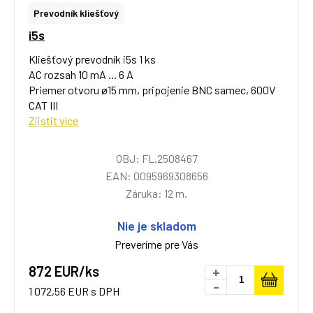
Prevodník kliešťový
i5s
Kliešťový prevodník i5s 1 ks
AC rozsah 10 mA ... 6 A
Priemer otvoru ø15 mm, pripojenie BNC samec, 600V
CAT III
Zjistit více
OBJ: FL.2508467
EAN: 0095969308656
Záruka: 12 m.
Nie je skladom
Preveríme pre Vás
872 EUR/ks
+
-
1 072,56 EUR s DPH