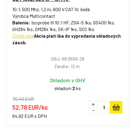
10:1, 500 Mhz, 1,2 m, 600 V CAT IV, šedá
Výrobca Multicontact
Balenie:
Isoprobe III 10:1 HF, ZGA-S 1ks, GS400 1ks,
GH284 1ks, GM284 1ks, SK-IP 1ks, SCC 1ks
Zjistit více
Akcia platí iba do vypredania skladových
zásob.
OBJ: 68.9556-28
Záruka: 12 m.
Skladom v GHV
skladom
2
ks
70,40 EUR
+
52,78 EUR/ks
-
64,92 EUR s DPH