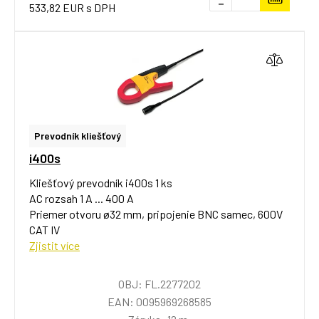
-
533,82 EUR s DPH
Prevodník kliešťový
i400s
Kliešťový prevodník i400s 1 ks
AC rozsah 1 A ... 400 A
Priemer otvoru ø32 mm, pripojenie BNC samec, 600V
CAT IV
Zjistit více
OBJ: FL.2277202
EAN: 0095969268585