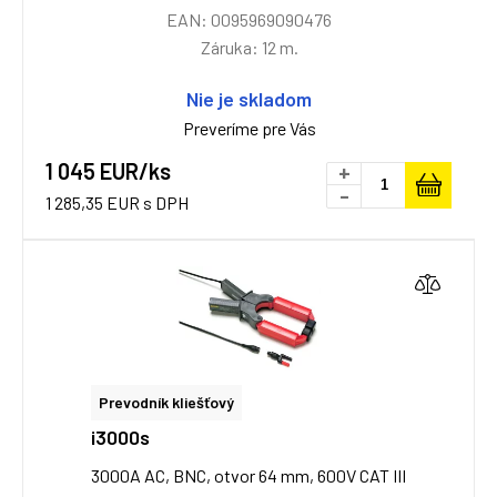
EAN: 0095969090476
Záruka: 12 m.
Nie je skladom
Preveríme pre Vás
1 045 EUR/ks
+
-
1 285,35 EUR s DPH
Prevodník kliešťový
i3000s
3000A AC, BNC, otvor 64 mm, 600V CAT III