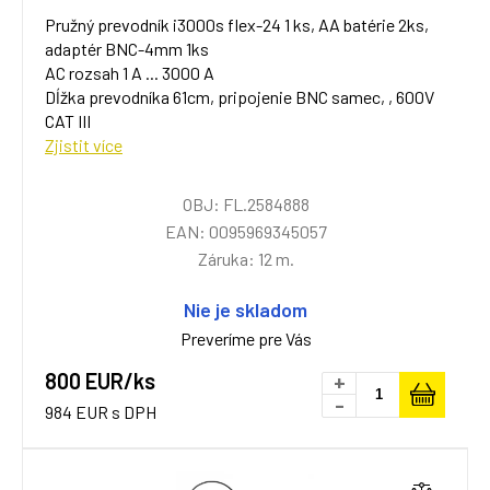
Pružný prevodník i3000s flex-24 1 ks, AA batérie 2ks,
adaptér BNC-4mm 1ks
AC rozsah 1 A ... 3000 A
Dĺžka prevodníka 61cm, pripojenie BNC samec, , 600V
CAT III
Zjistit více
OBJ: FL.2584888
EAN: 0095969345057
Záruka: 12 m.
Nie je skladom
Preveríme pre Vás
800 EUR/ks
+
-
984 EUR s DPH