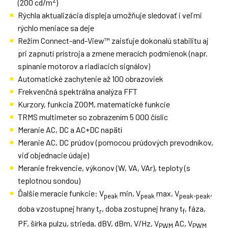
2
(200 cd/m
)
Rýchla aktualizácia displeja umožňuje sledovať i veľmi
rýchlo meniace sa deje
Režim Connect-and-View™ zaisťuje dokonalú stabilitu aj
pri zapnutí prístroja a zmene meracích podmienok (napr.
spínanie motorov a riadiacich signálov)
Automatické zachytenie až 100 obrazoviek
Frekvenčná spektrálna analýza FFT
Kurzory, funkcia ZOOM, matematické funkcie
TRMS multimeter so zobrazením 5 000 číslic
Meranie AC, DC a AC+DC napätí
Meranie AC, DC prúdov (pomocou prúdových prevodníkov,
viď objednacie údaje)
Meranie frekvencie, výkonov (W, VA, VAr), teploty (s
teplotnou sondou)
Ďalšie meracie funkcie: V
min, V
max, V
,
peak
peak
peak-peak
doba vzostupnej hrany t
, doba zostupnej hrany t
, fáza,
r
f
PF, šírka pulzu, strieda, dBV, dBm, V/Hz, V
AC, V
PWM
PWM