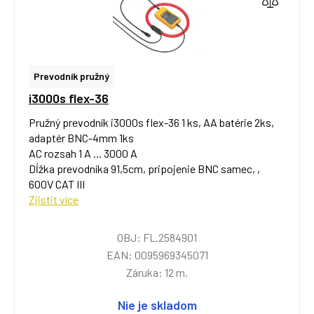
Prevodník pružný
i3000s flex-36
Pružný prevodník i3000s flex-36 1 ks, AA batérie 2ks,
adaptér BNC-4mm 1ks
AC rozsah 1 A ... 3000 A
Dĺžka prevodníka 91,5cm, pripojenie BNC samec, ,
600V CAT III
Zjistit více
OBJ: FL.2584901
EAN: 0095969345071
Záruka: 12 m.
Nie je skladom