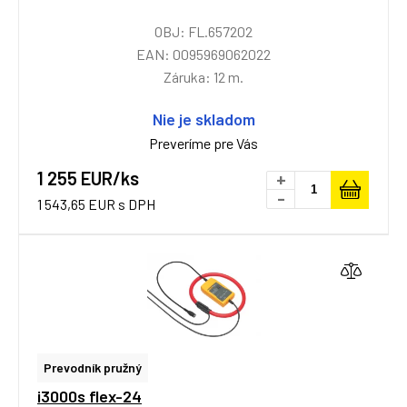
OBJ: FL.657202
EAN: 0095969062022
Záruka: 12 m.
Nie je skladom
Preveríme pre Vás
1 255 EUR/ks
+
-
1 543,65 EUR s DPH
Prevodník pružný
i3000s flex-24