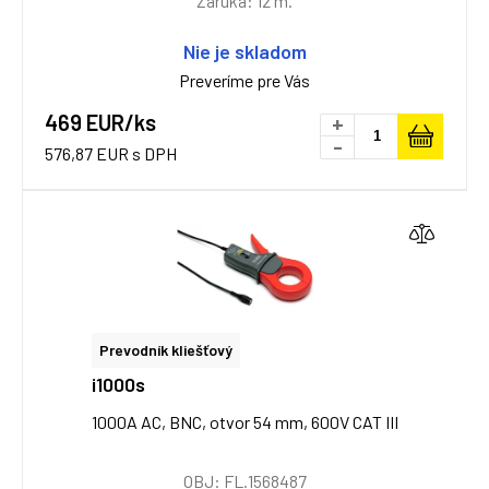
Záruka: 12 m.
Nie je skladom
Preveríme pre Vás
469 EUR/ks
+
-
576,87 EUR s DPH
Prevodník kliešťový
i1000s
1000A AC, BNC, otvor 54 mm, 600V CAT III
OBJ: FL.1568487