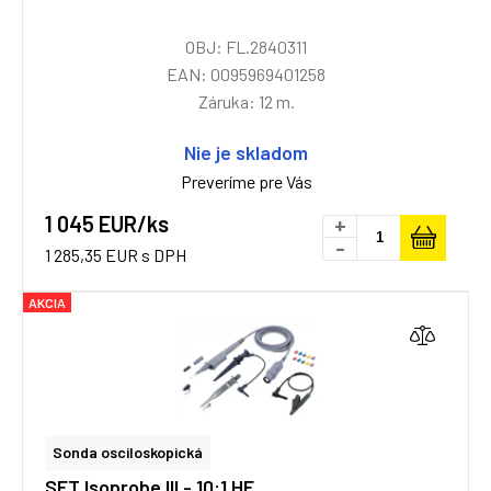
OBJ: FL.2840311
EAN: 0095969401258
Záruka: 12 m.
Nie je skladom
Preveríme pre Vás
1 045 EUR/ks
+
-
1 285,35 EUR s DPH
AKCIA
Sonda osciloskopická
SET Isoprobe III - 10:1 HF