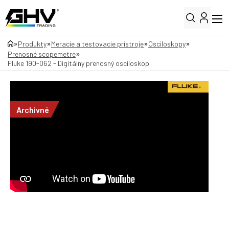
»
»
»
»
Produkty
Meracie a testovacie prístroje
Osciloskopy
»
Prenosné scopemetre
Fluke 190-062 - Digitálny prenosný osciloskop
Archivné