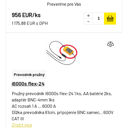
Preveríme pre Vás
956 EUR/ks
+
-
1 175,88 EUR s DPH
Prevodník pružný
i6000s flex-24
Pružný prevodník i6000s flex-24 1 ks, AA batérie 2ks,
adaptér BNC-4mm 1ks
AC rozsah 1 A ... 6000 A
Dĺžka prevodníka 61cm, pripojenie BNC samec, , 600V
CAT III
Zjistit více