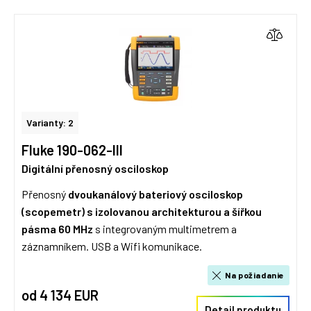
Varianty: 2
Fluke 190-062-III
Digitální přenosný osciloskop
Přenosný
dvoukanálový bateriový osciloskop
(scopemetr) s izolovanou architekturou a šířkou
pásma 60 MHz
s integrovaným multimetrem a
záznamníkem. USB a Wifi komunikace.
Na požiadanie
od 4 134 EUR
Detail produktu