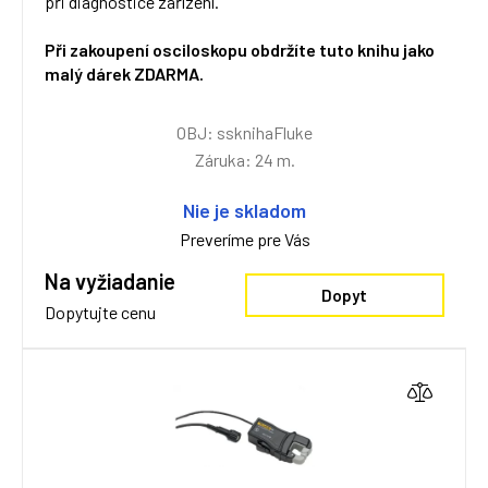
při diagnostice zařízení.
Při zakoupení osciloskopu obdržíte tuto knihu jako
malý dárek ZDARMA.
OBJ: ssknihaFluke
Záruka: 24 m.
Nie je skladom
Preveríme pre Vás
Na vyžiadanie
Dopyt
Dopytujte cenu