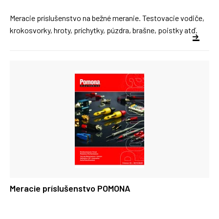
Meracie príslušenstvo na bežné meranie. Testovacie vodiče,
krokosvorky, hroty, príchytky, púzdra, brašne, poistky atď.
Meracie príslušenstvo POMONA