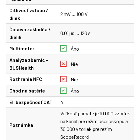
Citlivosť vstupu /
2 mV … 100 V
dílek
Časová základňa /
0,01 µs … 120 s
dielik
Multimeter
Áno
Analýza zberníc -
Nie
BUSHealth
Rozhranie NFC
Nie
Chod na batérie
Áno
El. bezpečnosť CAT
4
Veľkosť pamäte je 10 000 vzoriek
na kanál pre režim osciloskopu a
Poznámka
30 000 vzoriek pre režim
ScopeRecord