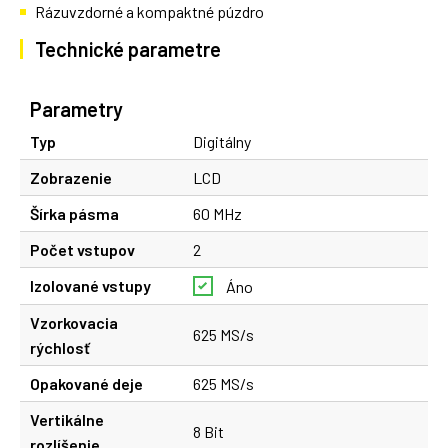
Rázuvzdorné a kompaktné púzdro
Technické parametre
Parametry
Typ
Digitálny
Zobrazenie
LCD
Šírka pásma
60 MHz
Počet vstupov
2
Izolované vstupy
Áno
Vzorkovacia
625 MS/s
rýchlosť
Opakované deje
625 MS/s
Vertikálne
8 Bit
rozlíšenie