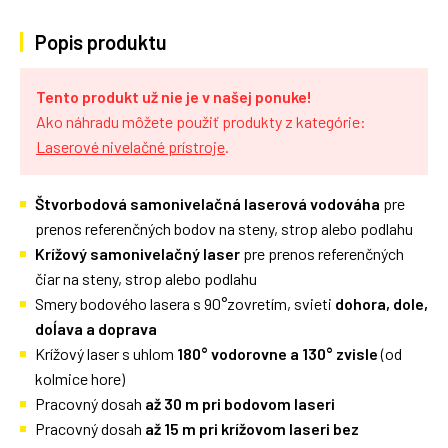
Popis produktu
Tento produkt už nie je v našej ponuke!
Ako náhradu môžete použiť produkty z kategórie:
Laserové nivelačné prístroje
.
Štvorbodová
samonivelačná laserová vodováha
pre
prenos referenčných bodov na steny, strop alebo podlahu
Krížový samonivelačný laser
pre prenos referenčných
čiar na steny, strop alebo podlahu
Smery bodového lasera s 90°zovretím, svieti
dohora, dole,
doĺava a doprava
Krížový laser s uhlom
180° vodorovne a 130° zvisle
(od
kolmice hore)
Pracovný dosah
až 30 m pri bodovom laseri
Pracovný dosah
až 15 m pri krížovom laseri bez