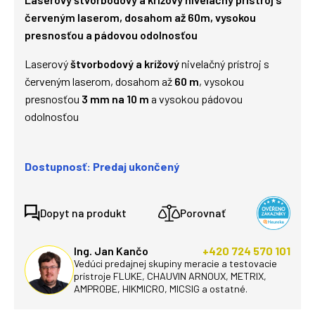
červeným laserom, dosahom až 60m, vysokou
presnosťou a pádovou odolnosťou
Laserový
štvorbodový a krížový
nivelačný prístroj s
červeným laserom, dosahom až
60 m
, vysokou
presnosťou
3 mm na 10 m
a vysokou pádovou
odolnosťou
Dostupnosť: Predaj ukončený
Dopyt na produkt
Porovnať
Ing. Jan Kančo
+420 724 570 101
Vedúci predajnej skupiny meracie a testovacie
prístroje FLUKE, CHAUVIN ARNOUX, METRIX,
AMPROBE, HIKMICRO, MICSIG a ostatné.