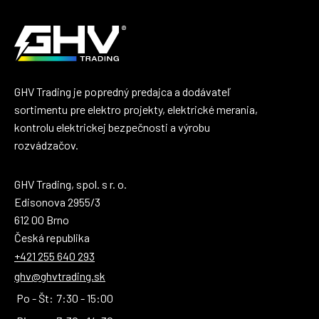
GHV Trading je popredný predajca a dodávateľ
sortimentu pre elektro projekty, elektrické merania,
kontrolu elektrickej bezpečnosti a výrobu
rozvádzačov.
GHV Trading, spol. s r. o.
Edisonova 2955/3
612 00 Brno
Česká republika
+421 255 640 293
ghv@ghvtrading.sk
Po - Št:
7:30 - 15:00