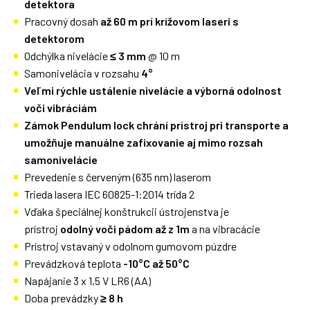
detektora
Pracovný dosah
až 60 m prí krížovom laseri s
detektorom
Odchýlka nivelácie
≤ 3 mm
@ 10 m
Samonivelácia v rozsahu
4°
Veľmi rýchle ustálenie nivelácie a výborná odolnost
voči vibráciám
Zámok Pendulum lock chrání prístroj pri transporte a
umožňuje manuálne zafixovanie aj mimo rozsah
samonivelácie
Prevedenie s červeným (635 nm) laserom
Trieda lasera IEC 60825-1:2014 trída 2
Vďaka špeciálnej konštrukcii ústrojenstva je
prístroj
odolný voči pádom až z 1m
a na vibracácie
Prístroj vstavaný v odolnom gumovom púzdre
Prevádzková teplota
-10°C až 50°C
Napájanie 3 x 1,5 V LR6 (AA)
Doba prevádzky
≥ 8 h