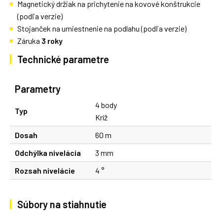
Magnetický držiak na prichytenie na kovové konštrukcie
(podľa verzie)
Stojanček na umiestnenie na podlahu (podľa verzie)
Záruka
3 roky
Technické parametre
Parametry
4 body
Typ
Kríž
Dosah
60 m
Odchýlka nivelácia
3 mm
Rozsah nivelácie
4 °
Súbory na stiahnutie