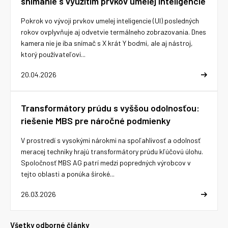
snímanie s využitím prvkov umelej inteligencie
Pokrok vo vývoji prvkov umelej inteligencie (UI) posledných
rokov ovplyvňuje aj odvetvie termálneho zobrazovania. Dnes
kamera nie je iba snímač s X krát Y bodmi, ale aj nástroj,
ktorý používateľovi...
20.04.2026
Transformátory prúdu s vyššou odolnosťou:
riešenie MBS pre náročné podmienky
V prostredí s vysokými nárokmi na spoľahlivosť a odolnosť
meracej techniky hrajú transformátory prúdu kľúčovú úlohu.
Spoločnosť MBS AG patrí medzi popredných výrobcov v
tejto oblasti a ponúka široké...
26.03.2026
Všetky odborné články