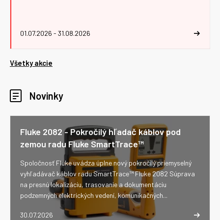
01.07.2026 - 31.08.2026
Všetky akcie
Novinky
Fluke 2082 - Pokročilý hľadač káblov pod
zemou radu Fluke SmartTrace™
Spoločnosť Fluke uvádza úplne nový pokročilý priemyselný
vyhľadávač káblov radu SmartTrace™ Fluke 2082 Súprava
na presnú lokalizáciu, trasovanie a dokumentáciu
podzemných elektrických vedení, komunikačných...
30.07.2026