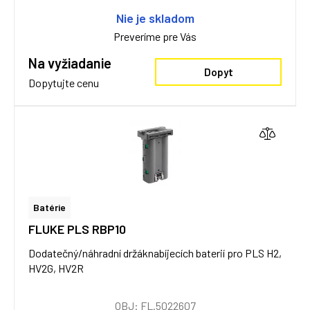
Nie je skladom
Preveríme pre Vás
Na vyžiadanie
Dopyt
Dopytujte cenu
Batérie
FLUKE PLS RBP10
Dodatečný/náhradní držáknabíjecích baterií pro PLS H2,
HV2G, HV2R
OBJ: FL.5022607