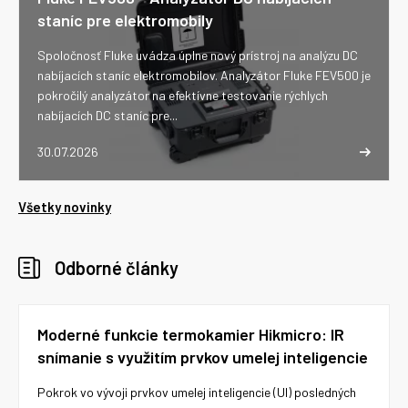
staníc pre elektromobily
Spoločnosť Fluke uvádza úplne nový prístroj na analýzu DC
nabíjacích staníc elektromobilov. Analyzátor Fluke FEV500 je
pokročilý analyzátor na efektívne testovanie rýchlych
nabíjacích DC staníc pre...
30.07.2026
Všetky novinky
Odborné články
Moderné funkcie termokamier Hikmicro: IR
snímanie s využitím prvkov umelej inteligencie
Pokrok vo vývoji prvkov umelej inteligencie (UI) posledných