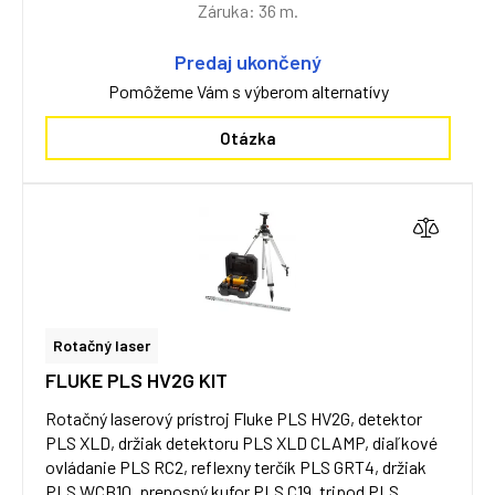
Záruka: 36 m.
Predaj ukončený
Pomôžeme Vám s výberom alternatívy
Otázka
Rotačný laser
FLUKE PLS HV2G KIT
Rotačný laserový prístroj Fluke PLS HV2G, detektor
PLS XLD, držiak detektoru PLS XLD CLAMP, diaľkové
ovládanie PLS RC2, reflexny terčík PLS GRT4, držiak
PLS WCB10, prenosný kufor PLS C19, tripod PLS