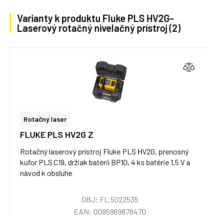
Varianty k produktu Fluke PLS HV2G-
Laserový rotačný nivelačný prístroj (2)
Rotačný laser
FLUKE PLS HV2G Z
Rotačný laserový prístroj Fluke PLS HV2G, prenosný
kufor PLS C19, držiak batérií BP10, 4 ks batérie 1,5 V a
návod k obsluhe
OBJ: FL.5022535
EAN: 0095969878470