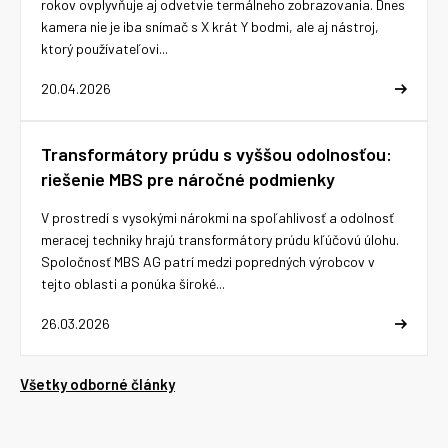
rokov ovplyvňuje aj odvetvie termálneho zobrazovania. Dnes
kamera nie je iba snímač s X krát Y bodmi, ale aj nástroj,
ktorý používateľovi...
20.04.2026
Transformátory prúdu s vyššou odolnosťou:
riešenie MBS pre náročné podmienky
V prostredí s vysokými nárokmi na spoľahlivosť a odolnosť
meracej techniky hrajú transformátory prúdu kľúčovú úlohu.
Spoločnosť MBS AG patrí medzi popredných výrobcov v
tejto oblasti a ponúka široké...
26.03.2026
Všetky odborné články