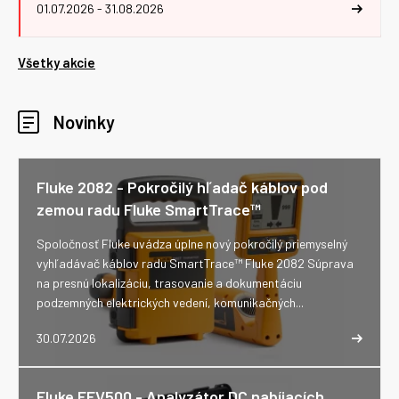
01.07.2026 - 31.08.2026
Všetky akcie
Novinky
Fluke 2082 - Pokročilý hľadač káblov pod
zemou radu Fluke SmartTrace™
Spoločnosť Fluke uvádza úplne nový pokročilý priemyselný
vyhľadávač káblov radu SmartTrace™ Fluke 2082 Súprava
na presnú lokalizáciu, trasovanie a dokumentáciu
podzemných elektrických vedení, komunikačných...
30.07.2026
Fluke FEV500 - Analyzátor DC nabíjacích