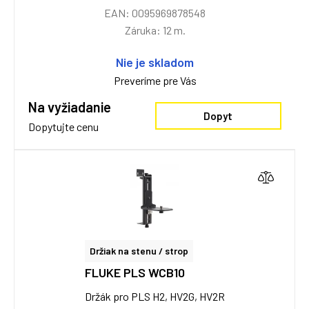
EAN: 0095969878548
Záruka: 12 m.
Nie je skladom
Preveríme pre Vás
Na vyžiadanie
Dopyt
Dopytujte cenu
Držiak na stenu / strop
FLUKE PLS WCB10
Držák pro PLS H2, HV2G, HV2R