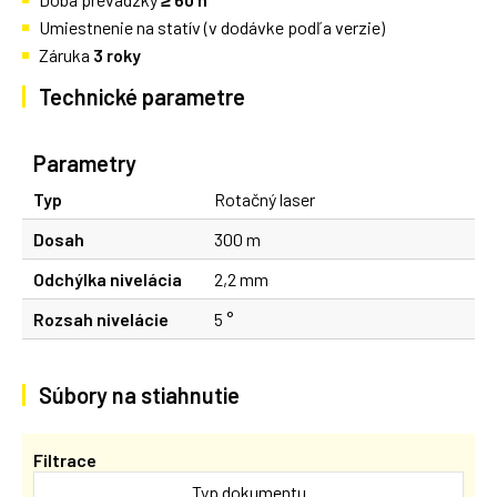
Umiestnenie na statív (v dodávke podľa verzie)
Záruka
3 roky
Technické parametre
Parametry
Typ
Rotačný laser
Dosah
300 m
Odchýlka nivelácia
2,2 mm
Rozsah nivelácie
5 °
Súbory na stiahnutie
Filtrace
Typ dokumentu