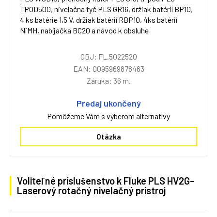
TPOD500, nivelačna tyč PLS GR16, držiak batérií BP10,
4 ks batérie 1,5 V, držiak batérií RBP10, 4ks batérií
NiMH, nabíjačka BC20 a návod k obsluhe
OBJ: FL.5022520
EAN: 0095969878463
Záruka: 36 m.
Predaj ukončený
Pomôžeme Vám s výberom alternatívy
Otázka
Voliteľné príslušenstvo k Fluke PLS HV2G-
Laserový rotačný nivelačný prístroj