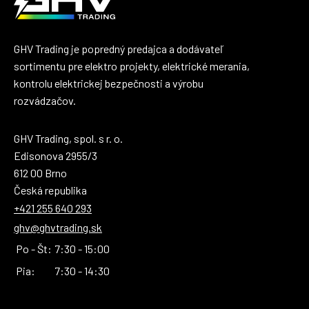
GHV Trading je popredný predajca a dodávateľ
sortimentu pre elektro projekty, elektrické merania,
kontrolu elektrickej bezpečnosti a výrobu
rozvádzačov.
GHV Trading, spol. s r. o.
Edisonova 2955/3
612 00 Brno
Česká republika
+421 255 640 293
ghv@ghvtrading.sk
Po - Št:
7:30 - 15:00
Pia:
7:30 - 14:30