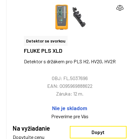
Detektor se svorkou
FLUKE PLS XLD
Detektor s držákem pro PLS H2, HV2G, HV2R
OBJ: FL.5037696
EAN: 0095969888622
Záruka: 12 m.
Nie je skladom
Preveríme pre Vás
Na vyžiadanie
Dopyt
Dopytujte cenu