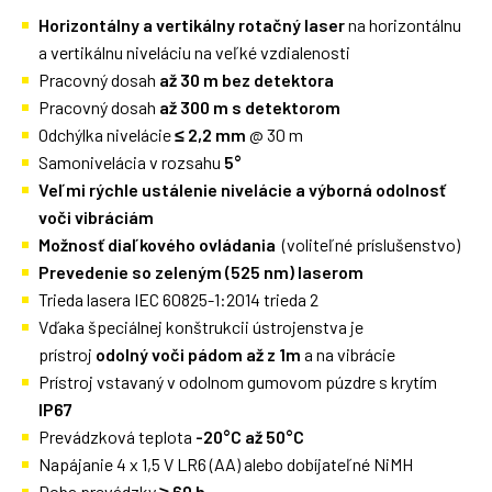
Horizontálny a vertikálny rotačný laser
na horizontálnu
a vertikálnu niveláciu na veľké vzdialenosti
Pracovný dosah
až 30 m bez detektora
Pracovný dosah
až 300 m s detektorom
Odchýlka nivelácie
≤ 2,2 mm
@ 30 m
Samonivelácia v rozsahu
5°
Veľmi rýchle ustálenie nivelácie a výborná odolnosť
voči vibráciám
Možnosť diaľkového ovládania
(voliteľné príslušenstvo)
Prevedenie so zeleným (525 nm) laserom
Trieda lasera IEC 60825-1:2014 trieda 2
Vďaka špeciálnej konštrukcii ústrojenstva je
prístroj
odolný voči pádom až z 1m
a na vibrácie
Prístroj vstavaný v odolnom gumovom púzdre s krytím
IP67
Prevádzková teplota
-20°C až 50°C
Napájanie 4 x 1,5 V LR6 (AA) alebo dobíjateľné NiMH
Doba prevádzky
≥ 60 h