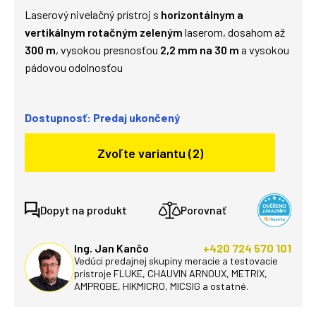
Laserový nivelačný prístroj s
horizontálnym a
vertikálnym rotačným zeleným
laserom, dosahom až
300 m
, vysokou presnosťou
2,2 mm na 30 m
a vysokou
pádovou odolnosťou
Dostupnosť: Predaj ukončený
Zvoľte variantu (2)
Dopyt na produkt
Porovnať
Ing. Jan Kančo
+420 724 570 101
Vedúci predajnej skupiny meracie a testovacie
prístroje FLUKE, CHAUVIN ARNOUX, METRIX,
AMPROBE, HIKMICRO, MICSIG a ostatné.