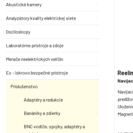
Akustické kamery
Analyzátory kvality elektrickej siete
Osciloskopy
Laboratórne prístroje a zdoje
Merače neelektrických veličín
Reeli
Ex - iskrovo bezpečné prístroje
Navíja
Príslušenstvo
Navíjac
predlžo
Adaptéry a redukcie
Uloženie
Banániky a zdierky
Magneti
BNC vodiče, spojky, adaptéry a