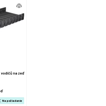
h vodičů na zeď
eď
Na požiadanie