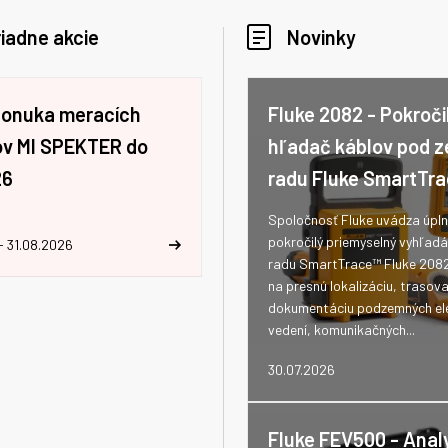
iadne akcie
Novinky
ponuka meracích
Fluke 2082 - Pokroči
jov MI SPEKTER do
hľadač káblov pod 
26
radu Fluke SmartTr
Spoločnosť Fluke uvádza úpln
pokročilý priemyselný vyhľad
- 31.08.2026
radu SmartTrace™ Fluke 208
na presnú lokalizáciu, trasova
dokumentáciu podzemných ele
vedení, komunikačných...
30.07.2026
Fluke FEV500 - Anal