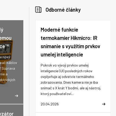
Odborné články
lý
Moderné funkcie
zemou
termokamier Hikmicro: IR
ace™
snímanie s využitím prvkov
umelej inteligencie
e nový
ávač káblov
Pokrok vo vývoji prvkov umelej
2 Súprava
inteligencie (UI) posledných rokov
nie a
ovplyvňuje aj odvetvie termálneho
ktrických
zobrazovania. Dnes kamera nie je iba
snímač s X krát Y bodmi, ale aj nástroj,
ktorý používateľovi...
20.04.2026
yzátor