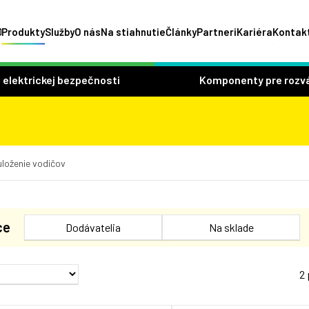
Produkty
Služby
O nás
Na stiahnutie
Články
Partneri
Kariéra
Kontak
 elektrickej bezpečnosti
Komponenty pre rozv
uloženie vodičov
ce
Dodávatelia
Na sklade
2