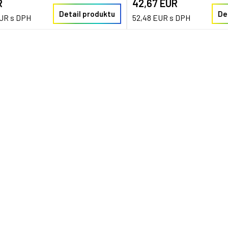
R
42,67 EUR
Detail produktu
De
EUR s DPH
52,48 EUR s DPH