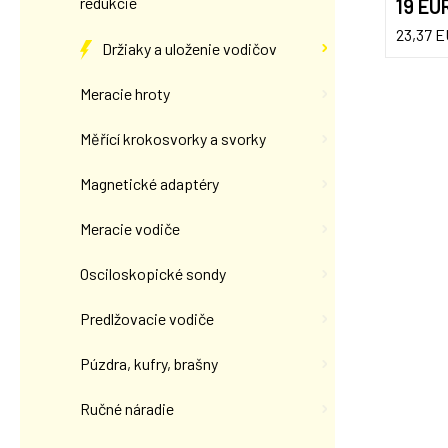
redukcie
19 EU
23,37 
Držiaky a uloženie vodičov
Meracie hroty
Měřící krokosvorky a svorky
Magnetické adaptéry
Meracie vodiče
Osciloskopické sondy
Predlžovacie vodiče
Púzdra, kufry, brašny
Ručné náradie