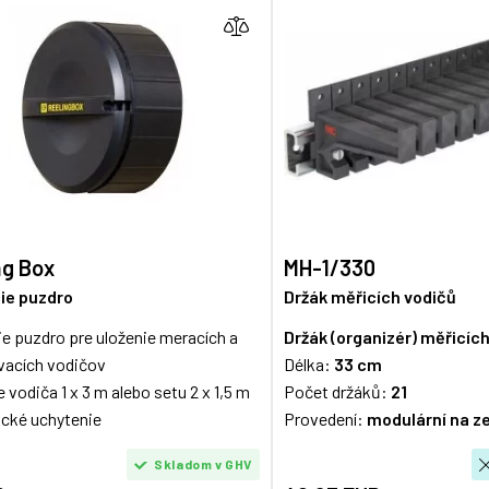
ng Box
MH-1/330
cie puzdro
Držák měřicích vodičů
ie puzdro pre uloženie meracích a
Držák (organizér) měřicíc
vacích vodičov
Délka:
33 cm
 vodiča 1 x 3 m alebo setu 2 x 1,5 m
Počet držáků:
21
cké uchytenie
Provedení:
modulární na z
Skladom v GHV