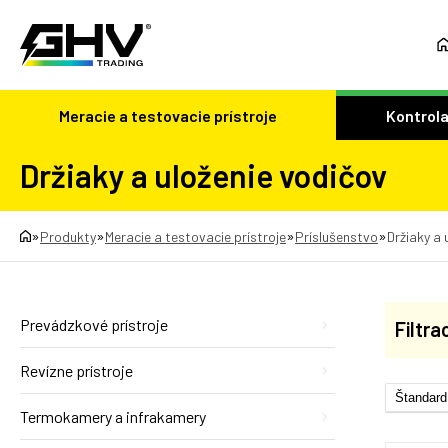
Meracie a testovacie prístroje
Kontrola
Držiaky a uloženie vodičov
»
»
»
»
Produkty
Meracie a testovacie prístroje
Príslušenstvo
Držiaky a 
Prevádzkové prístroje
Filtra
Revízne prístroje
Termokamery a infrakamery