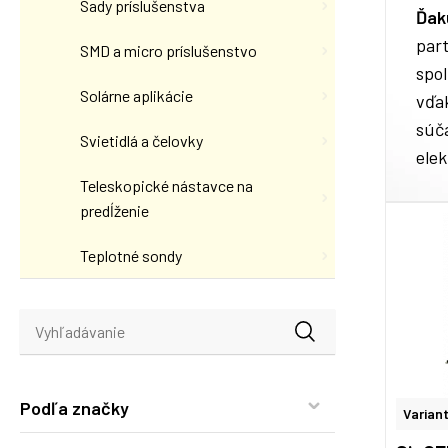
Sady príslušenstva
Ďak
par
SMD a micro príslušenstvo
spol
Solárne aplikácie
vďa
súča
Svietidlá a čelovky
elek
Teleskopické nástavce na
predĺženie
Teplotné sondy
Podľa značky
Variant