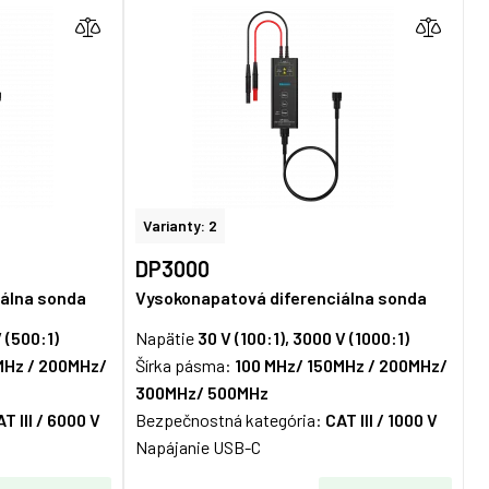
Varianty: 2
DP3000
iálna sonda
Vysokonapatová diferenciálna sonda
V (500:1)
Napätie
30 V (100:1), 3000 V (1000:1)
MHz / 200MHz/
Šírka pásma:
100 MHz/ 150MHz / 200MHz/
300MHz/ 500MHz
T III / 6000 V
Bezpečnostná kategória:
CAT III / 1000 V
Napájanie USB-C