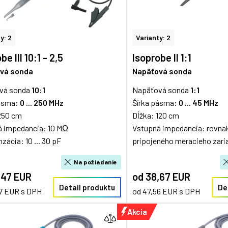
y: 2
Varianty: 2
be III 10:1 - 2,5
Isoprobe II 1:1
vá sonda
Napäťová sonda
vá sonda
10:1
Napäťová sonda
1:1
pásma:
0 ... 250 MHz
Šírka pásma:
0 ... 45 MHz
250 cm
Dĺžka: 120 cm
á impedancia: 10 MΩ
Vstupná impedancia: rovna
ácia: 10 ... 30 pF
pripojeného meracieho zari
Na požiadanie
,47 EUR
od 38,67 EUR
Detail produktu
De
37 EUR s DPH
od 47,56 EUR s DPH
Akcia