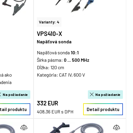
Varianty: 4
VPS410-X
Napäťová sonda
Napäťová sonda
10:1
Šírka pásma:
0 ... 500 MHz
Dĺžka: 120 cm
ká ako
Kategória: CAT IV, 600 V
adenia
Na požiadanie
Na požiadanie
332 EUR
tail produktu
Detail produktu
408,36 EUR s DPH