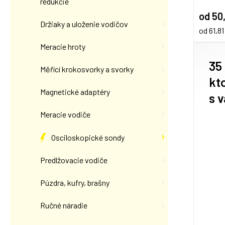
redukcie
od 50
Držiaky a uloženie vodičov
od 61,8
Meracie hroty
35
Měřící krokosvorky a svorky
kt
Magnetické adaptéry
s 
Meracie vodiče
Osciloskopické sondy
Predlžovacie vodiče
Púzdra, kufry, brašny
Ručné náradie