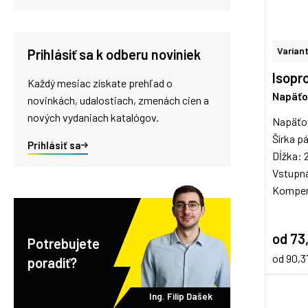
Variant
Prihlásiť sa k odberu noviniek
Isopro
Každý mesiac získate prehľad o
Napäťo
novinkách, udalostiach, zmenách cien a
nových vydaniach katalógov.
Napäťo
Šírka 
Prihlásiť sa
Dĺžka: 
Vstupn
Kompenz
od 73
Potrebujete
od 90,
poradiť?
Ing. Filip Dašek