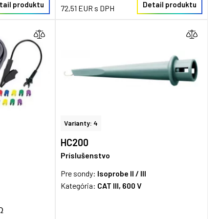
tail produktu
Detail produktu
72,51 EUR s DPH
Varianty: 4
HC200
Príslušenstvo
Pre sondy:
Isoprobe II / III
Kategória:
CAT III, 600 V
Ω