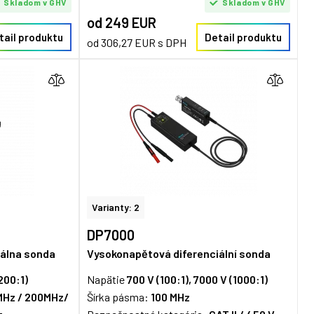
Skladom v GHV
Skladom v GHV
od 249 EUR
tail produktu
Detail produktu
od 306,27 EUR s DPH
Varianty: 2
DP7000
iálna sonda
Vysokonapětová diferenciální sonda
200:1)
Napätie
700 V (100:1), 7000 V (1000:1)
MHz / 200MHz/
Šírka pásma:
100 MHz