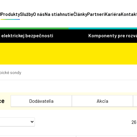
Produkty
Služby
O nás
Na stiahnutie
Články
Partneri
Kariéra
Kontak
 elektrickej bezpečnosti
Komponenty pre rozv
pické sondy
ce
Dodávatelia
Akcia
26