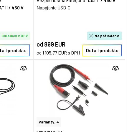
z
Bezpečnostná kategória:
CAT II / 450 V
T II / 450 V
Napájanie USB-C
Skladom v GHV
Na požiadanie
od 899 EUR
tail produktu
Detail produktu
od 1 105,77 EUR s DPH
Varianty: 4