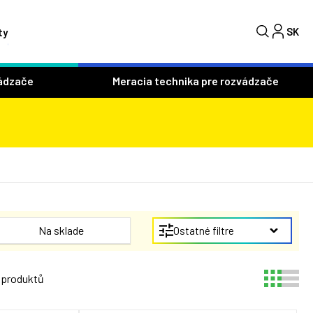
SK
C
ty
ádzače
Meracia technika pre rozvádzače
Na sklade
Ostatné filtre
 produktů