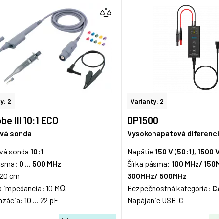
y: 2
Varianty: 2
be III 10:1 ECO
DP1500
vá sonda
Vysokonapatová diferenc
vá sonda
10:1
Napätie
150 V (50:1), 1500 
pásma:
0 ... 500 MHz
Šírka pásma:
100 MHz/ 150
120 cm
300MHz/ 500MHz
á impedancia: 10 MΩ
Bezpečnostná kategória:
CA
ácia: 10 ... 22 pF
Napájanie USB-C