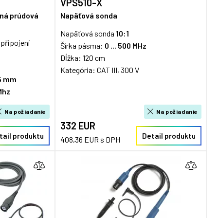
VPS510-X
čná prúdová
Napäťová sonda
Napäťová sonda
10:1
připojení
Šírka pásma:
0 ... 500 MHz
Dĺžka: 120 cm
Kategória: CAT III, 300 V
5 mm
Mhz
Na požiadanie
Na požiadanie
332 EUR
tail produktu
Detail produktu
408,36 EUR s DPH