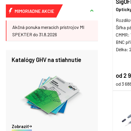
SigOF
Optick
MIMORIADNE AKCIE
Rozdílo
Akčná ponuka meracích prístrojov MI
Šířka 
SPEKTER do 31.8.2026
CMMR:
BNC při
Délka: 
Katalógy GHV na stiahnutie
od 2 
od 3 68
Zobraziť