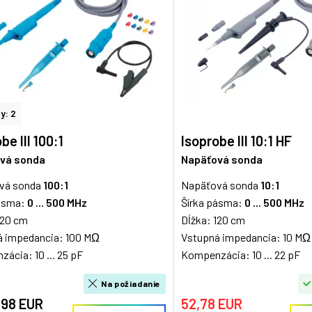
y: 2
be III 100:1
Isoprobe III 10:1 HF
vá sonda
Napäťová sonda
vá sonda
100:1
Napäťová sonda
10:1
pásma:
0 ... 500 MHz
Šírka pásma:
0 ... 500 MHz
120 cm
Dĺžka: 120 cm
á impedancia: 100 MΩ
Vstupná impedancia: 10 MΩ
ácia: 10 ... 25 pF
Kompenzácia: 10 ... 22 pF
Na požiadanie
,98 EUR
52,78 EUR