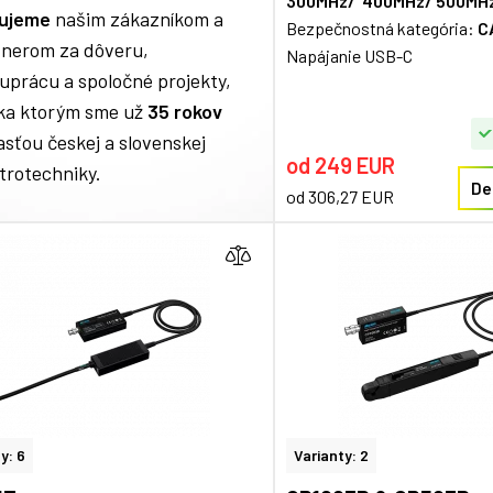
300MHz/ 400MHz/ 500MH
ujeme
našim zákazníkom a
Bezpečnostná kategória:
CA
tnerom za dôveru,
Napájanie USB-C
uprácu a spoločné projekty,
ka ktorým sme už
35 rokov
sťou českej a slovenskej
od 249 EUR
trotechniky.
De
od 306,27 EUR
y: 6
Varianty: 2