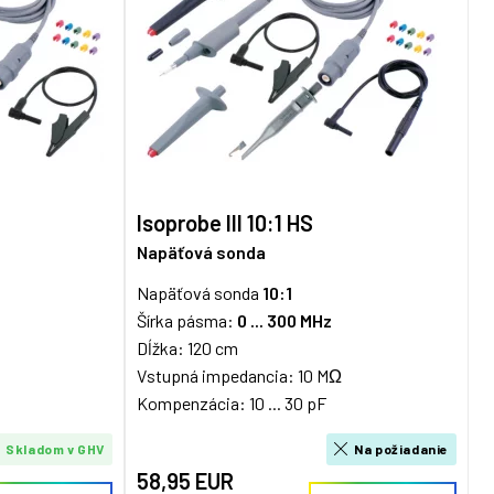
Isoprobe III 10:1 HS
Napäťová sonda
Napäťová sonda
10:1
Šírka pásma:
0 ... 300 MHz
Dĺžka: 120 cm
Vstupná impedancia: 10 MΩ
Kompenzácia: 10 ... 30 pF
Skladom v GHV
Na požiadanie
58,95 EUR