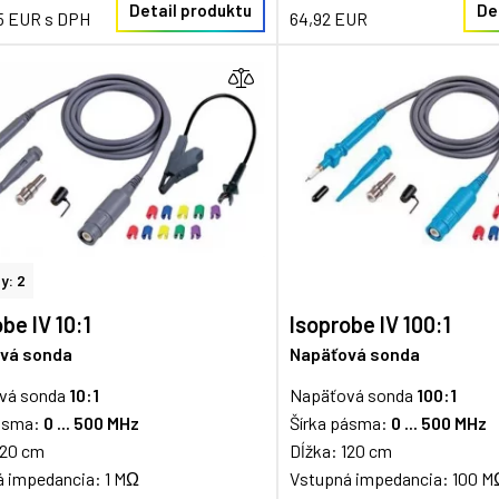
Detail produktu
De
5 EUR s DPH
64,92 EUR
y: 2
be IV 10:1
Isoprobe IV 100:1
vá sonda
Napäťová sonda
vá sonda
10:1
Napäťová sonda
100:1
pásma:
0 ... 500 MHz
Šírka pásma:
0 ... 500 MHz
120 cm
Dĺžka: 120 cm
 impedancia: 1 MΩ
Vstupná impedancia: 100 M