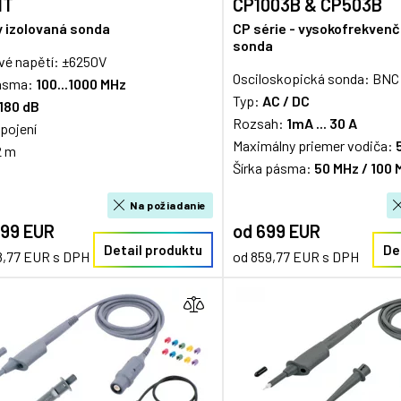
IT
CP1003B & CP503B
y izolovaná sonda
CP série - vysokofrekven
sonda
vé napětí: ±6250V
Osciloskopická sonda: BNC 
pásma:
100...1000 MHz
Typ:
AC / DC
180 dB
Rozsah:
1mA ... 30 A
pojení
Maximálny priemer vodiča:
2 m
Šírka pásma:
50 MHz / 100 
Na požiadanie
999 EUR
od 699 EUR
Detail produktu
De
8,77 EUR s DPH
od 859,77 EUR s DPH