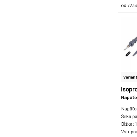
od 72,5
Variant
Isopro
Napäťo
Napäťo
Šírka 
Dĺžka: 
Vstupná