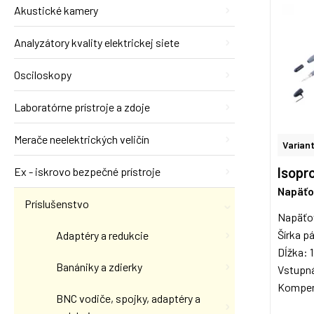
Akustické kamery
Analyzátory kvality elektrickej siete
Osciloskopy
Laboratórne prístroje a zdoje
Merače neelektrických veličín
Variant
Isopro
Ex - iskrovo bezpečné prístroje
Napäťo
Príslušenstvo
Napäťo
Šírka 
Adaptéry a redukcie
Dĺžka: 
Banániky a zdierky
Vstupn
Kompenz
BNC vodiče, spojky, adaptéry a