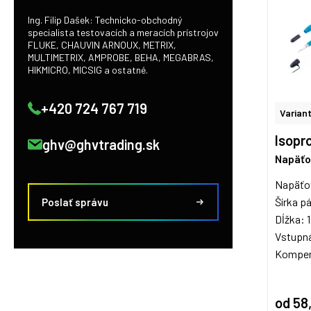
Ing. Filip Dašek: Technicko-obchodný
specialista testovacích a meracích prístrojov
FLUKE, CHAUVIN ARNOUX, METRIX,
MULTIMETRIX, AMPROBE, BEHA, MEGABRAS,
HIKMICRO, MICSIG a ostatné.
+420 724 767 719
Variant
Isopro
ghv@ghvtrading.sk
Napäťo
Napäťo
Šírka 
Poslať správu
Dĺžka: 
Vstupn
Kompenz
od 58