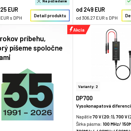
Na požiadanie
,25 EUR
od 249 EUR
Detail produktu
De
1 EUR s DPH
od 306,27 EUR s DPH
Akcia
 rokov príbehu,
orý píšeme spoločne
vami
Varianty: 2
DP700
Vysokonapatová diferenc
Napätie
70 V (20:1), 700 V (
Šírka pásma:
100 MHz/ 150