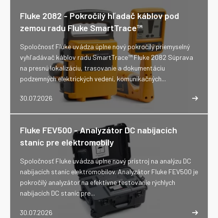
Fluke 2082 - Pokročilý hľadač káblov pod
zemou radu Fluke SmartTrace™
Spoločnosť Fluke uvádza úplne nový pokročilý priemyselný
vyhľadávač káblov radu SmartTrace™ Fluke 2082 Súprava
na presnú lokalizáciu, trasovanie a dokumentáciu
podzemných elektrických vedení, komunikačných...
30.07.2026
Fluke FEV500 - Analyzátor DC nabíjacích
staníc pre elektromobily
Spoločnosť Fluke uvádza úplne nový prístroj na analýzu DC
nabíjacích staníc elektromobilov. Analyzátor Fluke FEV500 je
pokročilý analyzátor na efektívne testovanie rýchlych
nabíjacích DC staníc pre...
30.07.2026