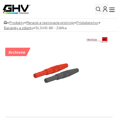
»
»
»
»
Produkty
Meracie a testovacie prístroje
Príslušenstvo
»
Banániky a zdierky
SLS410-BK - Zdířka
Archivné