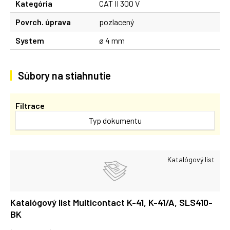
Kategória
CAT II 300 V
Povrch. úprava
pozlacený
System
ø 4 mm
Súbory na stiahnutie
Filtrace
Typ dokumentu
Katalógový list
Katalógový list Multicontact K-41, K-41/A, SLS410-
BK