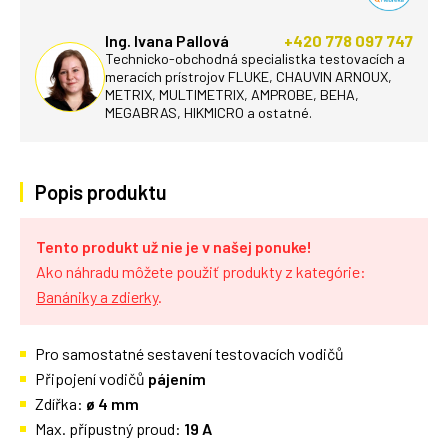
Ing. Ivana Pallová
+420 778 097 747
Technicko-obchodná specialistka testovacích a
meracích prístrojov FLUKE, CHAUVIN ARNOUX,
METRIX, MULTIMETRIX, AMPROBE, BEHA,
MEGABRAS, HIKMICRO a ostatné.
Popis produktu
Tento produkt už nie je v našej ponuke!
Ako náhradu môžete použiť produkty z kategórie:
Banániky a zdierky
.
Pro samostatné sestavení testovacích vodičů
Připojení vodičů
pájením
Zdířka:
ø 4 mm
Max. přípustný proud:
19 A