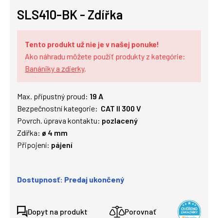
SLS410-BK - Zdířka
Tento produkt už nie je v našej ponuke!
Ako náhradu môžete použiť produkty z kategórie:
Banániky a zdierky
.
Max. přípustný proud:
19 A
Bezpečnostní kategorie:
CAT II 300 V
Povrch. úprava kontaktu:
pozlacený
Zdířka:
ø 4 mm
Připojení:
pájení
Dostupnosť: Predaj ukončený
Dopyt na produkt
Porovnať