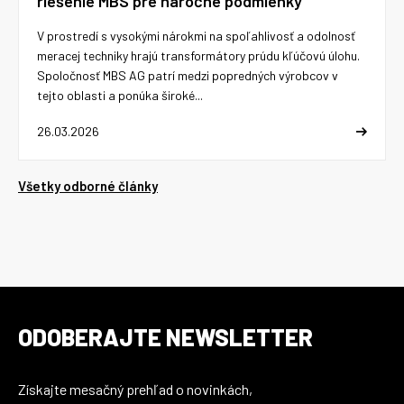
riešenie MBS pre náročné podmienky
V prostredí s vysokými nárokmi na spoľahlivosť a odolnosť
meracej techniky hrajú transformátory prúdu kľúčovú úlohu.
Spoločnosť MBS AG patrí medzi popredných výrobcov v
tejto oblasti a ponúka široké...
26.03.2026
Všetky odborné články
ODOBERAJTE NEWSLETTER
Získajte mesačný prehľad o novinkách,