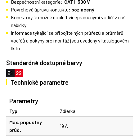
Bezpečnostní kategorie:
CAT II 300 V
Povrchová úprava kontaktu:
pozlacený
Konektory je možné doplnit vícepramenými vodiči z naší
nabídky
Informace týkající se připojitelných průřezů a průměrů
vodičů a pokyny pro montáž jsou uvedeny v katalogovém
listu
Standardně dostupné barvy
Technické parametre
Parametry
Typ
Zdierka
Max. prípustný
19 A
prúd: