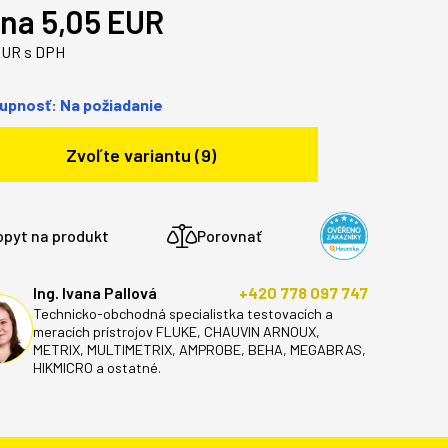
na 5,05 EUR
EUR s DPH
upnosť: Na požiadanie
Zvoľte variantu (9)
opyt na produkt
Porovnať
Ing. Ivana Pallová
+420 778 097 747
Technicko-obchodná specialistka testovacích a
meracích prístrojov FLUKE, CHAUVIN ARNOUX,
METRIX, MULTIMETRIX, AMPROBE, BEHA, MEGABRAS,
HIKMICRO a ostatné.