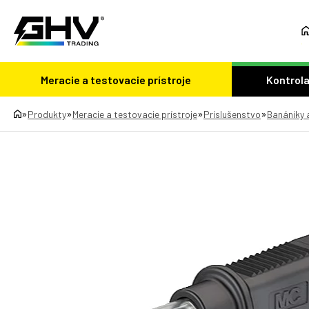
Meracie a testovacie prístroje
Kontrola
»
»
»
»
Produkty
Meracie a testovacie prístroje
Príslušenstvo
Banániky 