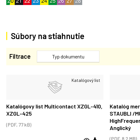
Súbory na stiahnutie
Filtrace
Typ dokumentu
Katalógový list
Katalógovy list Multicontact XZGL-410,
Katalóg mer
XZGL-425
STAUBLI /M
HighFrequen
(PDF, 77 kB)
Anglický
(PDF, 8.2 MB)