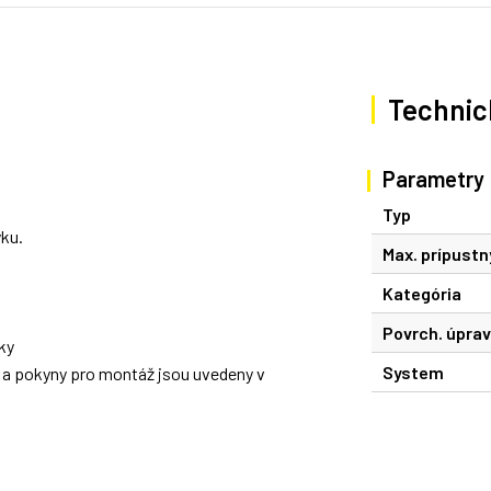
Technic
Parametry
Typ
ku.
Max. prípustn
Kategória
Povrch. úpra
ky
System
ů a pokyny pro montáž jsou uvedeny v