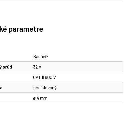
ké parametre
Banánik
ý prúd:
32 A
CAT II 600 V
va
poniklovaný
ø 4 mm