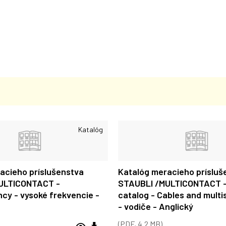
Katalóg
acieho príslušenstva
Katalóg meracieho prísluš
ULTICONTACT -
STAUBLI /MULTICONTACT -
cy - vysoké frekvencie -
catalog - Cables and multi
- vodiče - Anglický
(PDF, 4.2 MB)