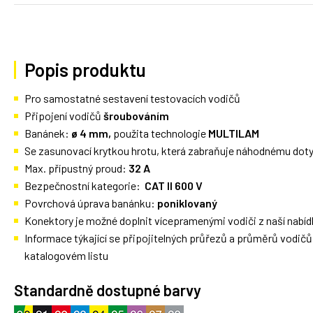
Popis produktu
Pro samostatné sestavení testovacích vodičů
Připojení vodičů
šroubováním
Banánek:
ø 4 mm,
použita technologie
MULTILAM
Se zasunovací krytkou hrotu, která zabraňuje náhodnému doty
Max. přípustný proud:
32 A
Bezpečnostní kategorie:
CAT II 600 V
Povrchová úprava banánku:
poniklovaný
Konektory je možné doplnit vícepramenými vodiči z naší nabíd
Informace týkající se připojitelných průřezů a průměrů vodič
katalogovém listu
Standardně dostupné barvy