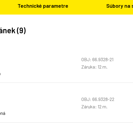
Technické parametre
Súbory na 
ánek (9)
OBJ: 66.9328-21
Záruka: 12 m.
á
OBJ: 66.9328-22
Záruka: 12 m.
ená