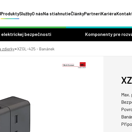
Produkty
Služby
O nás
Na stiahnutie
Články
Partneri
Kariéra
Kontak
 elektrickej bezpečnosti
Komponenty pre rozv
»
a zdierky
XZGL-425 - Banánek
XZ
Max. 
Bezp
Povr
Baná
Připo