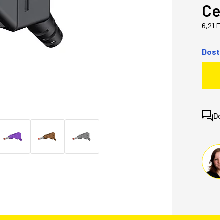
Ce
6,21 
Dost
D