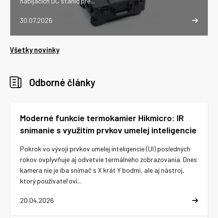
nabíjacích DC staníc pre...
30.07.2026
Všetky novinky
Odborné články
Moderné funkcie termokamier Hikmicro: IR
snímanie s využitím prvkov umelej inteligencie
Pokrok vo vývoji prvkov umelej inteligencie (UI) posledných
rokov ovplyvňuje aj odvetvie termálneho zobrazovania. Dnes
kamera nie je iba snímač s X krát Y bodmi, ale aj nástroj,
ktorý používateľovi...
20.04.2026