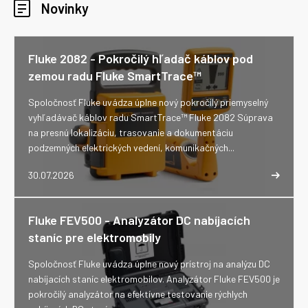
Novinky
Fluke 2082 - Pokročilý hľadač káblov pod
zemou radu Fluke SmartTrace™
Spoločnosť Fluke uvádza úplne nový pokročilý priemyselný
vyhľadávač káblov radu SmartTrace™ Fluke 2082 Súprava
na presnú lokalizáciu, trasovanie a dokumentáciu
podzemných elektrických vedení, komunikačných...
30.07.2026
Fluke FEV500 - Analyzátor DC nabíjacích
staníc pre elektromobily
Spoločnosť Fluke uvádza úplne nový prístroj na analýzu DC
nabíjacích staníc elektromobilov. Analyzátor Fluke FEV500 je
pokročilý analyzátor na efektívne testovanie rýchlych