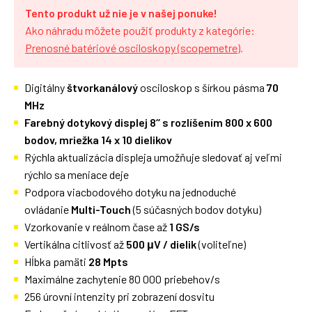
Tento produkt už nie je v našej ponuke!
Ako náhradu môžete použiť produkty z kategórie:
Prenosné batériové osciloskopy (scopemetre)
.
Digitálny
štvorkanálový
osciloskop s šírkou pásma
70
MHz
Farebný dotykový displej 8‘‘ s rozlíšením 800 x 600
bodov, mriežka 14 x 10 dielikov
Rýchla aktualizácia displeja umožňuje sledovať aj veľmi
rýchlo sa meniace deje
Podpora viacbodového dotyku na jednoduché
ovládanie
Multi-Touch
(5 súčasných bodov dotyku)
Vzorkovanie v reálnom čase až
1 GS/s
Vertikálna citlivosť až
500 μV / dielik
(voliteľne)
Hĺbka pamäti
28 Mpts
Maximálne zachytenie 80 000 priebehov/s
256 úrovní intenzity pri zobrazení dosvitu