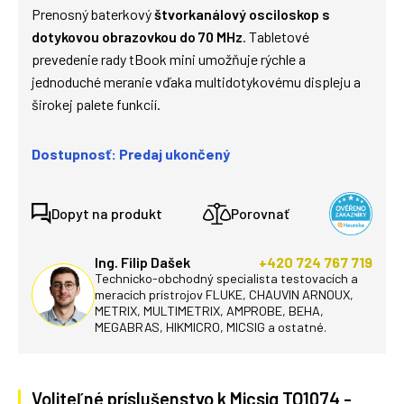
Prenosný baterkový
štvorkanálový osciloskop s
dotykovou obrazovkou do 70 MHz
. Tabletové
prevedenie rady tBook mini umožňuje rýchle a
jednoduché meranie vďaka multidotykovému displeju a
širokej palete funkcií.
Dostupnosť: Predaj ukončený
Dopyt na produkt
Porovnať
Ing. Filip Dašek
+420 724 767 719
Technicko-obchodný specialista testovacích a
meracích prístrojov FLUKE, CHAUVIN ARNOUX,
METRIX, MULTIMETRIX, AMPROBE, BEHA,
MEGABRAS, HIKMICRO, MICSIG a ostatné.
Voliteľné príslušenstvo k Micsig TO1074 -