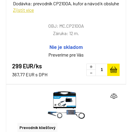
Dodávka: prevodník CP2100A, kufor a návod k obsluhe
Zjistit více
OBJ: MC.CP2100A
Záruka: 12 m.
Nie je skladom
Preveríme pre Vás
299 EUR/ks
+
-
367,77 EUR s DPH
Prevodník kliešťový