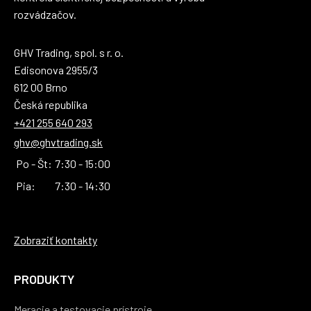
rozvádzačov.
GHV Trading, spol. s r. o.
Edisonova 2955/3
612 00 Brno
Česká republika
+421 255 640 293
ghv@ghvtrading.sk
Po - Št:
7:30 - 15:00
Pia:
7:30 - 14:30
Zobraziť kontakty
PRODUKTY
Meracie a testovacie prístroje