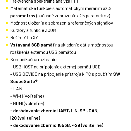
Frekvenčná spektrálna analýza FFT
Matematické funkcie s automatickým meraním až
31
parametrov
(súčasné zobrazenie až 5 parametrov)
Možnosť uloženia a zobrazenia referenčných signálov
Kurzory a funkcie ZOOM
Režim YT a XY
Vstavaná 8GB pamäť
na ukladanie dát s možnosťou
rozšírenia externou USB pamäťou
Komunikačné rozhranie
- USB HOST na pripojenie externej pamäti USB
- USB DEVICE na pripojenie prístroja k PC s použitím
SW
ScopeSuite®
-
LAN
- Wi-fi (voliteľne)
- HDMI (voliteľne)
- dekódovanie zberníc UART, LIN, SPI, CAN,
I2C (voliteľne)
- dekódovanie zberníc 1553B, 429 (voliteľne)