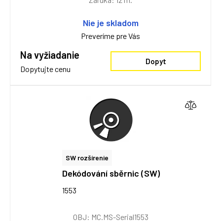
Nie je skladom
Preveríme pre Vás
Na vyžiadanie
Dopyt
Dopytujte cenu
SW rozšírenie
Dekódování sběrnic (SW)
1553
OBJ: MC.MS-Serial1553