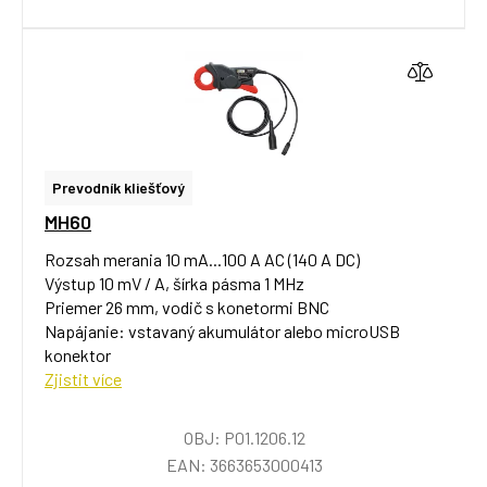
Prevodník kliešťový
MH60
Rozsah merania 10 mA...100 A AC (140 A DC)
Výstup 10 mV / A, šírka pásma 1 MHz
Priemer 26 mm, vodič s konetormi BNC
Napájanie: vstavaný akumulátor alebo microUSB
konektor
Zjistit více
OBJ: P01.1206.12
EAN: 3663653000413