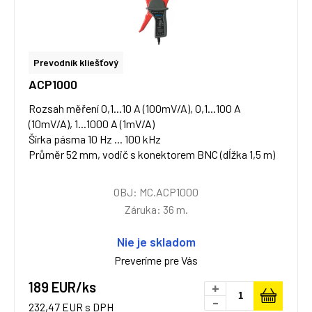
Prevodník kliešťový
ACP1000
Rozsah měření 0,1...10 A (100mV/A), 0,1...100 A
(10mV/A), 1...1000 A (1mV/A)
Šírka pásma 10 Hz ... 100 kHz
Průměr 52 mm, vodič s konektorem BNC (dĺžka 1,5 m)
OBJ: MC.ACP1000
Záruka: 36 m.
Nie je skladom
Preveríme pre Vás
189 EUR/ks
+
-
232,47 EUR s DPH