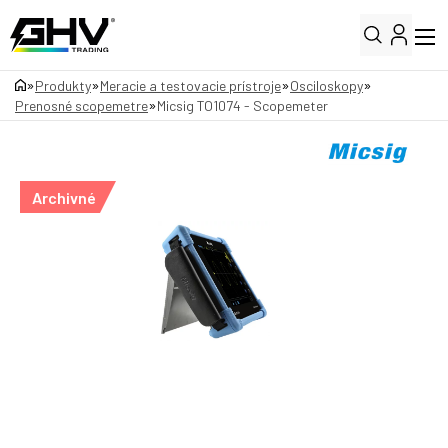
»
»
»
»
Produkty
Meracie a testovacie prístroje
Osciloskopy
»
Prenosné scopemetre
Micsig TO1074 - Scopemeter
Archivné