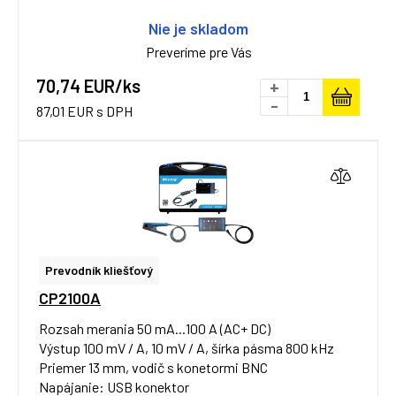
Nie je skladom
Preveríme pre Vás
70,74 EUR/ks
+
-
87,01 EUR s DPH
Prevodník kliešťový
CP2100A
Rozsah merania 50 mA...100 A (AC+ DC)
Výstup 100 mV / A, 10 mV / A, šírka pásma 800 kHz
Priemer 13 mm, vodič s konetormi BNC
Napájanie: USB konektor