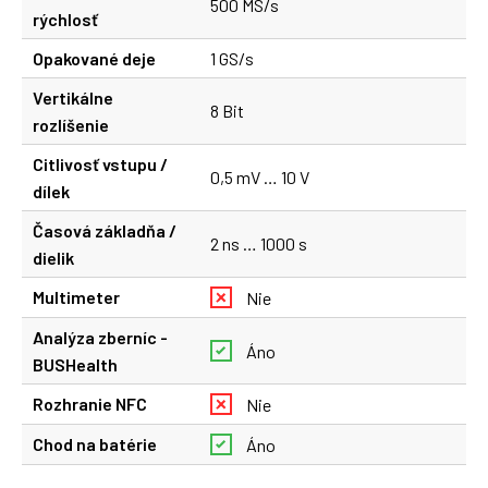
500 MS/s
rýchlosť
Opakované deje
1 GS/s
Vertikálne
8 Bit
rozlíšenie
Citlivosť vstupu /
0,5 mV … 10 V
dílek
Časová základňa /
2 ns … 1000 s
dielik
Multimeter
Nie
Analýza zberníc -
Áno
BUSHealth
Rozhranie NFC
Nie
Chod na batérie
Áno