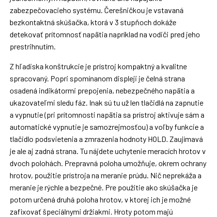
zabezpečovacieho systému. Čerešničkou je vstavaná
bezkontaktná skúšačka, ktorá v 3 stupňoch dokáže
detekovať prítomnosť napätia napríklad na vodiči pred jeho
prestrihnutím.
Z hľadiska konštrukcie je prístroj kompaktný a kvalitne
spracovaný. Popri spomínanom displeji je čelná strana
osadená indikátormi prepojenia, nebezpečného napätia a
ukazovateľmi sledu fáz. Inak sú tu už len tlačidlá na zapnutie
a vypnutie (pri prítomnosti napätia sa prístroj aktivuje sám a
automatické vypnutie je samozrejmosťou) a voľby funkcie a
tlačidlo podsvietenia a zmrazenia hodnoty HOLD. Zaujímavá
je ale aj zadná strana. Tu nájdete uchytenie meracích hrotov v
dvoch polohách. Prepravná poloha umožňuje, okrem ochrany
hrotov, použitie prístroja na meranie prúdu. Nič neprekáža a
meranie je rýchle a bezpečné. Pre použitie ako skúšačka je
potom určená druhá poloha hrotov, v ktorej ich je možné
zafixovať špeciálnymi držiakmi. Hroty potom majú