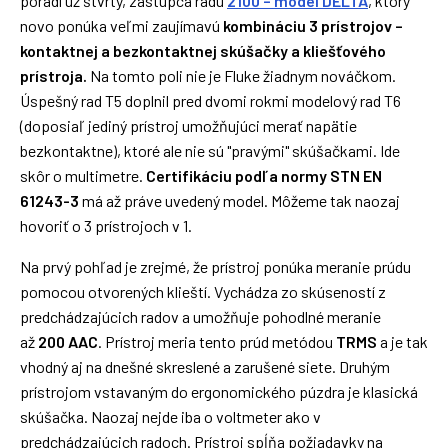
poradí už štvrtý, zástupca radu
2100 – model DELTA
, ktorý
novo ponúka veľmi zaujímavú
kombináciu 3 prístrojov –
kontaktnej a bezkontaktnej skúšačky a kliešťového
prístroja.
Na tomto poli nie je Fluke žiadnym nováčkom.
Úspešný rad T5 doplnil pred dvomi rokmi modelový rad T6
(doposiaľ jediný prístroj umožňujúci merať napätie
bezkontaktne), ktoré ale nie sú "pravými" skúšačkami. Ide
skôr o multimetre.
Certifikáciu podľa normy STN EN
61243-3
má až práve uvedený model. Môžeme tak naozaj
hovoriť o 3 prístrojoch v 1.
Na prvý pohľad je zrejmé, že prístroj ponúka meranie prúdu
pomocou otvorených klieští. Vychádza zo skúseností z
predchádzajúcich radov a umožňuje pohodlné meranie
až
200 AAC
. Prístroj meria tento prúd metódou
TRMS
a je tak
vhodný aj na dnešné skreslené a zarušené siete. Druhým
prístrojom vstavaným do ergonomického púzdra je klasická
skúšačka. Naozaj nejde iba o voltmeter ako v
predchádzajúcich radoch. Prístroj spĺňa požiadavky na