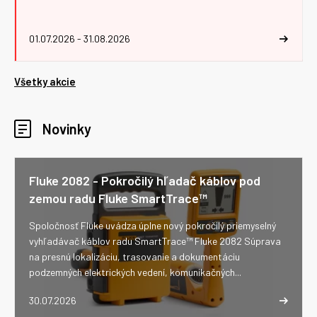
01.07.2026 - 31.08.2026
Všetky akcie
Novinky
Fluke 2082 - Pokročilý hľadač káblov pod
zemou radu Fluke SmartTrace™
Spoločnosť Fluke uvádza úplne nový pokročilý priemyselný
vyhľadávač káblov radu SmartTrace™ Fluke 2082 Súprava
na presnú lokalizáciu, trasovanie a dokumentáciu
podzemných elektrických vedení, komunikačných...
30.07.2026