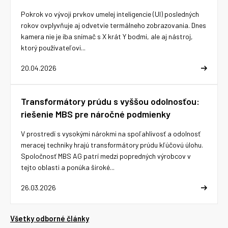
Pokrok vo vývoji prvkov umelej inteligencie (UI) posledných
rokov ovplyvňuje aj odvetvie termálneho zobrazovania. Dnes
kamera nie je iba snímač s X krát Y bodmi, ale aj nástroj,
ktorý používateľovi...
20.04.2026
Transformátory prúdu s vyššou odolnosťou:
riešenie MBS pre náročné podmienky
V prostredí s vysokými nárokmi na spoľahlivosť a odolnosť
meracej techniky hrajú transformátory prúdu kľúčovú úlohu.
Spoločnosť MBS AG patrí medzi popredných výrobcov v
tejto oblasti a ponúka široké...
26.03.2026
Všetky odborné články