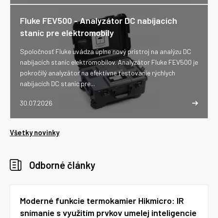
Fluke FEV500 - Analyzátor DC nabíjacích
staníc pre elektromobily
Spoločnosť Fluke uvádza úplne nový prístroj na analýzu DC
nabíjacích staníc elektromobilov. Analyzátor Fluke FEV500 je
pokročilý analyzátor na efektívne testovanie rýchlych
nabíjacích DC staníc pre...
30.07.2026
Všetky novinky
Odborné články
Moderné funkcie termokamier Hikmicro: IR
snímanie s využitím prvkov umelej inteligencie