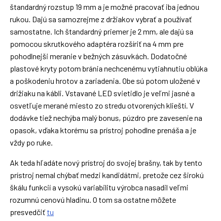
štandardný rozstup 19 mm a je možné pracovať iba jednou
rukou. Dajú sa samozrejme z držiakov vybrať a používať
samostatne. Ich štandardný priemer je 2 mm, ale dajú sa
pomocou skrutkového adaptéra rozšíriť na 4 mm pre
pohodlnejši meranie v bežných zásuvkách. Dodatočné
plastové kryty potom bránia nechcenému vytiahnutiu oblúka
a poškodeniu hrotov a zariadenia. Obe sú potom uložené v
drižiaku na kábli. Vstavané LED svietidlo je veľmi jasné a
osvetľuje merané miesto zo stredu otvorených klieští. V
dodávke tiež nechýba malý bonus, púzdro pre zavesenie na
opasok, vďaka ktorému sa prístroj pohodlne prenáša a je
vždy po ruke.
Ak teda hľadáte nový prístroj do svojej brašny, tak by tento
prístroj nemal chýbať medzi kandidátmi, pretože cez širokú
škálu funkcií a vysokú variabilitu výrobca nasadil veľmi
rozumnú cenovú hladinu. O tom sa ostatne môžete
presvedčiť
tu