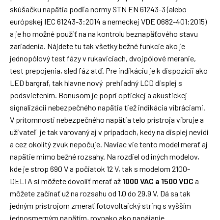
skúšačku napätia podľa normy STN EN 61243-3 (alebo
európskej IEC 61243-3:2014 a nemeckej VDE 0682-401:2015)
a je ho možné použiť na na kontrolu beznapäťového stavu
zariadenia. Nájdete tu tak všetky bežné funkcie ako je
jednopólový test fázy v rukaviciach, dvojpólové meranie,
test prepojenia, sled fáz atď. Pre indikáciu je k dispozícii ako
LED bargraf, tak hlavne nový prehľadný LCD displej s
podsvietením. Bonusom je popri optickej a akustickej
signalizácii nebezpečného napätia tiež indikácia vibráciami.
V prítomnosti nebezpečného napätia telo prístroja vibruje a
uživateľ je tak varovaný aj v prípadoch, kedy na displej nevidí
a cez okolitý zvuk nepočuje. Naviac vie tento model merať aj
napätie mimo bežné rozsahy. Na rozdiel od iných modelov,
kde je strop 690 V a počiatok 12 V, tak s modelom 2100-
DELTA si môžete dovoliť merať až
1000 VAC a 1500 VDC
a
môžete začínať už na rozsahu od 1,0 do 29,9 V. Dá sa tak
jedným prístrojom zmerať fotovoltaický string s vyšším
jednosmerným napätím, rovnako ako napájanie