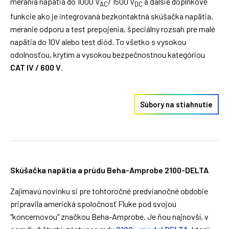
merania napätia do 1000 V
/ 1500 V
a ďalšie doplnkové
AC
DC
funkcie ako je integrovaná bezkontaktná skúšačka napätia,
meranie odporu a test prepojenia, špeciálny rozsah pre malé
napätia do 10V alebo test diód. To všetko s vysokou
odolnosťou, krytím a vysokou bezpečnostnou kategóriou
CAT IV / 600 V
.
Súbory na stiahnutie
Skúšačka napätia a prúdu Beha-Amprobe 2100-DELTA
Zajímavú novinku si pre tohtoročné predvianočné obdobie
pripravila americká spoločnosť Fluke pod svojou
"koncernovou" značkou Beha-Amprobe. Je ňou najnovší, v