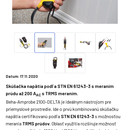
Datum: 17.11.2020
Skúšačka napätia podľa STN EN 61243-3 s meraním
prúdu až 200 A
s TRMS meraním.
AC
Beha-Amprobe 2100-DELTA je ideálnym nástrojom pre
priemyslové prostredie. Ide o prvú kombinovanú skúšačku
napätia certifikovanú podľa
STN EN 61243-3
s možnosťou
merania
TRMS prúdov
. Oblasť využitia rozširuje možnosť