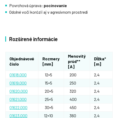
Povrchová úprava:
pocínovanie
Odolné voči korózii aj v agresívnom prostredí
Rozšírené informácie
Menovitý
Objednávové
Rozmery
Dĺžka*
prúd**
číslo
[mm]
[m]
[A]
01618.000
12×5
200
2,4
01619.000
15×5
250
2,4
01620.000
20×5
320
2,4
01621.000
25×5
400
2,4
01622.000
30×5
450
2,4
01623.000
12×10
360
2,4