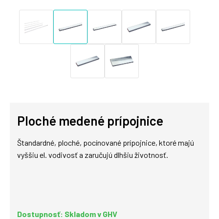
Ploché medené prípojnice
Štandardné, ploché, pocínované prípojnice, ktoré majú
vyššiu el. vodivosť a zaručujú dlhšiu životnosť.
Dostupnosť: Skladom v GHV