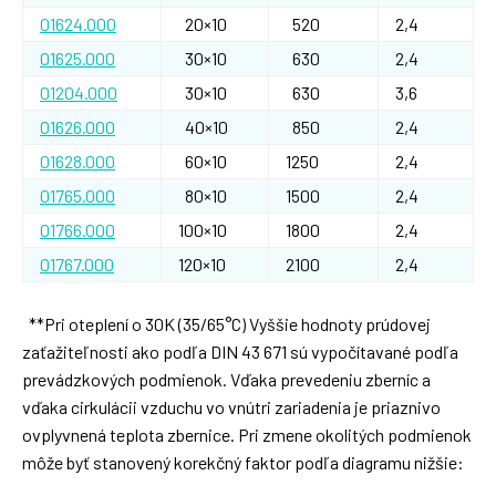
01624.000
20×10
520
2,4
01625.000
30×10
630
2,4
01204.000
30×10
630
3,6
01626.000
40×10
850
2,4
01628.000
60×10
1250
2,4
01765.000
80×10
1500
2,4
01766.000
100×10
1800
2,4
01767.000
120×10
2100
2,4
**Pri oteplení o 30K (35/65°C) Vyššie hodnoty prúdovej
zaťažiteľnosti ako podľa DIN 43 671 sú vypočítavané podľa
prevádzkových podmienok. Vďaka prevedeniu zberníc a
vďaka cirkulácii vzduchu vo vnútri zariadenia je priaznivo
ovplyvnená teplota zbernice. Pri zmene okolitých podmienok
môže byť stanovený korekčný faktor podľa diagramu nižšie: