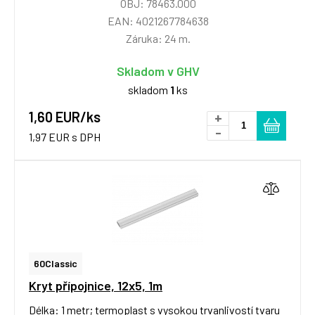
OBJ: 78463.000
EAN: 4021267784638
Záruka: 24 m.
Skladom v GHV
skladom
1
ks
1,60 EUR/ks
+
-
1,97 EUR s DPH
60Classic
Kryt přípojnice, 12x5, 1m
Délka: 1 metr; termoplast s vysokou trvanlivostí tvaru