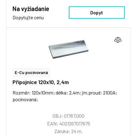
Na vyžiadanie
Dopyt
Dopytujte cenu
E-Cu pocínovaná
Přípojnice 120x10, 2,4m
Rozměr: 120x10mm; délka: 2,4m; jm.proud: 2100A;
pocínovaná;
OBJ: 01767.000
EAN: 4021267017675
Záruka: 24 m.