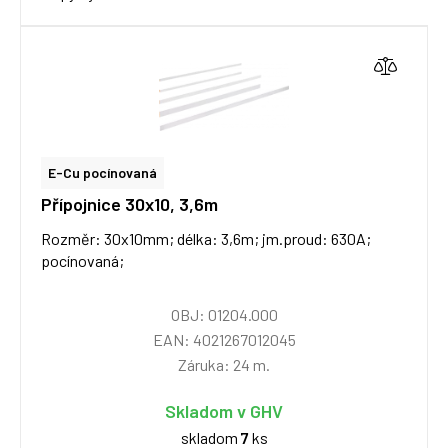
E-Cu pocínovaná
Přípojnice 30x10, 3,6m
Rozměr: 30x10mm; délka: 3,6m; jm.proud: 630A;
pocínovaná;
OBJ: 01204.000
EAN: 4021267012045
Záruka: 24 m.
Skladom v GHV
skladom
7
ks