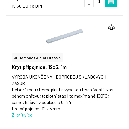
-
15,50 EUR s DPH
30Compact 3P, 60Classic
Kryt přípojnice, 12x5, 1m
VÝROBA UKONČENA - DOPRODEJ SKLADOVÝCH
ZÁSOB
Délka: 1 metr; termoplast s vysokou trvanlivostí tvaru
během ohřevu; teplotní stabilita maximálně 100°C;
samozhášivá v souladu s UL94;
Pro přípojnice: 12 x 5 mm;
Zjistit více