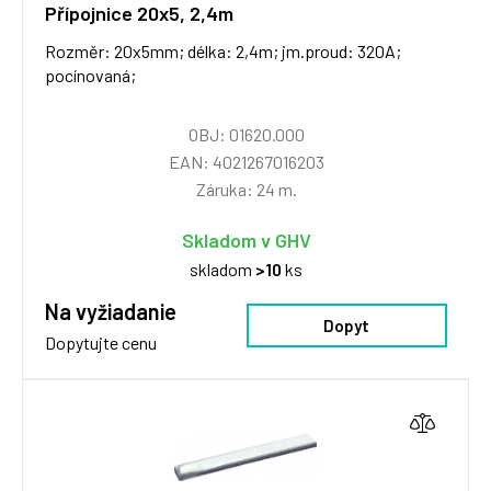
Přípojnice 20x5, 2,4m
Rozměr: 20x5mm; délka: 2,4m; jm.proud: 320A;
pocínovaná;
OBJ: 01620.000
EAN: 4021267016203
Záruka: 24 m.
Skladom v GHV
skladom
>10
ks
Na vyžiadanie
Dopyt
Dopytujte cenu