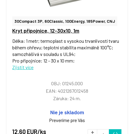
30Compact 3P, 60Classic, 100Energy, 185Power, CNJ
Kryt přípojnice, 12-30x10, 1m
Délka: 1 metr; termoplast s vysokou trvanlivostí tvaru
během ohřevu; teplotní stabilita maximálně 100°C;
samozhášivá v souladu s UL94;
Pro přípojnice: 12 - 30 x 10 mm;
Zjistit více
OBJ: 01245.000
EAN: 4021267012458
Záruka: 24 m.
Nie je skladom
Preveríme pre Vás
12,60 EUR/ks
+