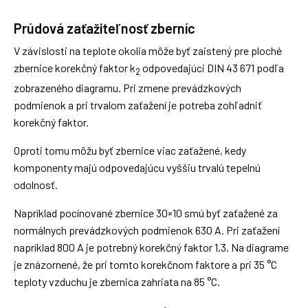
Prúdová zaťažiteľnosť zberníc
V závislosti na teplote okolia môže byť zaistený pre ploché
zbernice korekčný faktor k
odpovedajúci DIN 43 671 podľa
2
zobrazeného diagramu. Pri zmene prevádzkových
podmienok a pri trvalom zaťažení je potreba zohľadniť
korekčný faktor.
Oproti tomu môžu byť zbernice viac zaťažené, kedy 
komponenty majú odpovedajúcu vyššiu trvalú tepelnú
odolnosť.
Napríklad pocínované zbernice 30×10 smú byť zaťažené za
normálnych prevádzkových podmienok 630 A. Pri zaťažení
napríklad 800 A je potrebný korekčný faktor 1,3. Na diagrame
je znázornené, že pri tomto korekčnom faktore a pri 35 °C
teploty vzduchu je zbernica zahriata na 85 °C.