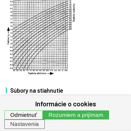
Súbory na stiahnutie
Informácie o cookies
Filtrace
Odmietnuť
Rozumiem a prijímam
Typ dokumentu
Nastavenia