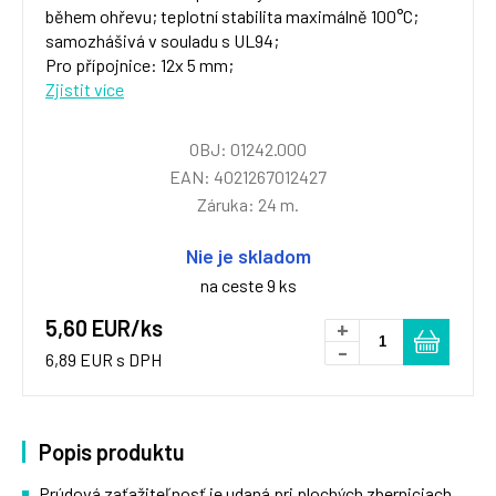
během ohřevu; teplotní stabilita maximálně 100°C;
samozhášivá v souladu s UL94;
Pro přípojnice: 12x 5 mm;
Zjistit více
OBJ: 01242.000
EAN: 4021267012427
Záruka: 24 m.
Nie je skladom
na ceste 9 ks
5,60 EUR/ks
+
-
6,89 EUR s DPH
Popis produktu
Prúdová zaťažiteľnosť je udaná pri plochých zberniciach