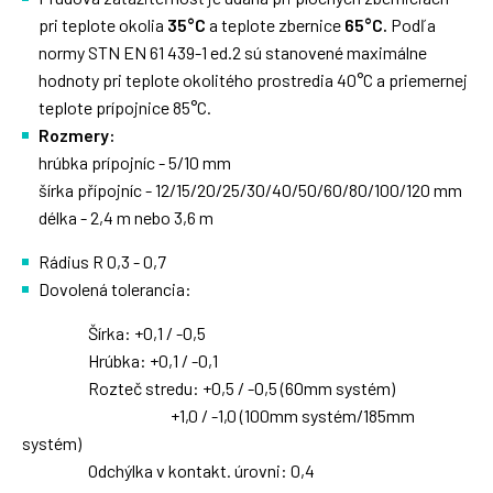
pri teplote okolia
35°C
a teplote zbernice
65°C.
Podľa
normy STN EN 61 439-1 ed.2 sú stanovené maximálne
hodnoty pri teplote okolitého prostredia 40°C a priemernej
teplote prípojnice 85°C.
Rozmery:
hrúbka prípojníc - 5/10 mm
šírka přípojníc - 12/15/20/25/30/40/50/60/80/100/120 mm
délka - 2,4 m nebo 3,6 m
Rádius R 0,3 - 0,7
Dovolená tolerancia:
Šírka: +0,1 / -0,5
Hrúbka: +0,1 / -0,1
Rozteč stredu: +0,5 / -0,5 (60mm systém)
+1,0 / -1,0 (100mm systém/185mm
systém)
Odchýlka v kontakt. úrovni: 0,4