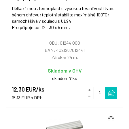
Délka: 1 metr; termoplast s vysokou trvanlivostí tvaru
během ohřevu; teplotní stabilita maximálně 100°C;
samozhášivá v souladu s UL94;
Pro přípojnice: 12 - 30 x 5 mm;
OBJ: 01244.000
EAN: 4021267012441
Záruka: 24 m.
Skladom v GHV
skladom
7
ks
12,30 EUR/ks
+
-
15,13 EUR s DPH