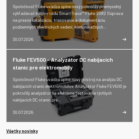
Spoločnosť Fluke uvádza úplne nový pokročilý priemyselný
vyhľadávač káblov radu SmartTrace™ Fluke 2082 Súprava
na presnú lokalizáciu, trasovanie a dokumentáciu
podzemných elektrických vedení, komunikačných...
30.07.2026
Fluke FEV500 - Analyzátor DC nabíjacích
staníc pre elektromobily
Spoločnosť Fluke uvádza úplne nový prístroj na analýzu DC
nabíjacích staníc elektromobilov. Analyzátor Fluke FEV500 je
pokročilý analyzátor na efektívne testovanie rýchlych
nabíjacích DC staníc pre...
30.07.2026
Všetky novinky