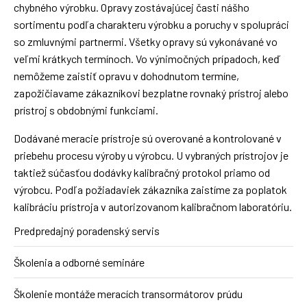
chybného výrobku. Opravy zostávajúcej časti nášho
sortimentu podľa charakteru výrobku a poruchy v spolupráci
so zmluvnými partnermi. Všetky opravy sú vykonávané vo
veľmi krátkych termínoch. Vo výnimočných prípadoch, keď
nemôžeme zaistiť opravu v dohodnutom termíne,
zapožičiavame zákazníkovi bezplatne rovnaký prístroj alebo
prístroj s obdobnými funkciami.
Dodávané meracie prístroje sú overované a kontrolované v
priebehu procesu výroby u výrobcu. U vybraných prístrojov je
taktiež súčasťou dodávky kalibračný protokol priamo od
výrobcu. Podľa požiadaviek zákazníka zaistíme za poplatok
kalibráciu prístroja v autorizovanom kalibračnom laboratóriu.
Predpredajný poradenský servis
Školenia a odborné semináre
Školenie montáže meracích transormátorov prúdu