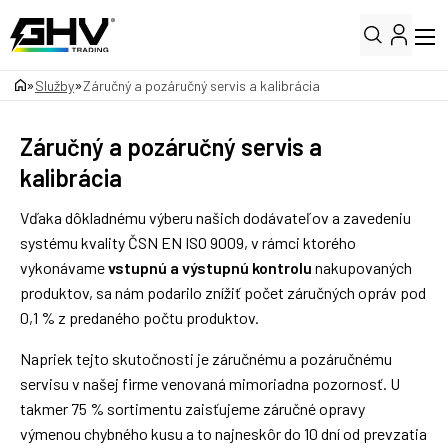
»
»
Služby
Záručný a pozáručný servis a kalibrácia
Záručný a pozáručný servis a
kalibrácia
Vďaka dôkladnému výberu našich dodávateľov a zavedeniu
systému kvality ČSN EN ISO 9009, v rámci ktorého
vykonávame
vstupnú a výstupnú kontrolu
nakupovaných
produktov, sa nám podarilo znížiť počet záručných opráv pod
0,1 % z predaného počtu produktov.
Napriek tejto skutočnosti je záručnému a pozáručnému
servisu v našej firme venovaná mimoriadna pozornosť. U
takmer 75 % sortimentu zaisťujeme záručné opravy
výmenou chybného kusu a to najneskôr do 10 dní od prevzatia