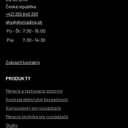
Česká republika
+421 255 640 293
ghv@ghvtrading.sk
Po - Št:
7:30 - 15:00
Pia:
7:30 - 14:30
Zobraziť kontakty
PRODUKTY
Meracie a testovacie prístroje
Kontrola elektrickej bezpečnosti
Komponenty pre rozvádzače
Meracia technika pre rozvádzače
Služby