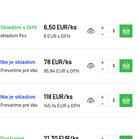
6,50 EUR/ks
Skladom v GHV
+
-
skladom
1
ks
8 EUR s DPH
78 EUR/ks
Nie je skladom
+
-
Preveríme pre Vás
95,94 EUR s DPH
118 EUR/ks
Nie je skladom
+
-
Preveríme pre Vás
145,14 EUR s DPH
21,30 EUR/ks
Dostupné
+