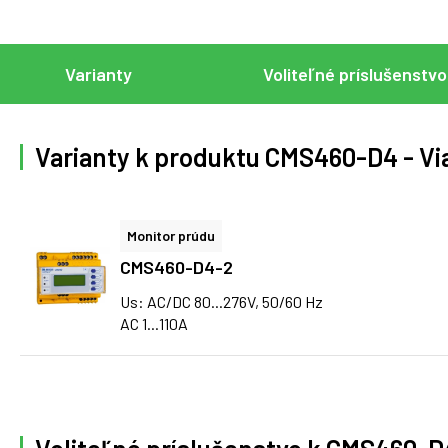
Varianty
Voliteľné príslušenstvo
Varianty k produktu CMS460-D4 - Vi
Monitor prúdu
CMS460-D4-2
Us: AC/DC 80...276V, 50/60 Hz
AC 1...110A