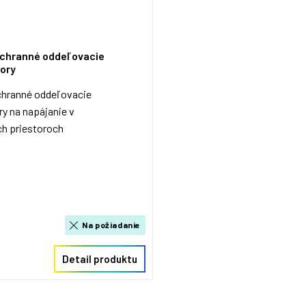
ochranné oddeľovacie
ory
chranné oddeľovacie
y na napájanie v
ch priestoroch
Na požiadanie
Detail produktu