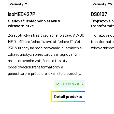
Varianty: 2
Varianty: 25
isoMED427P
DS0107
Sledovač izolačného stavu v
Trojfázové 
zdravotníctve
transformát
Zdravotnícky strážič izolačného stavu AC/DC
Trojfázové o
MED-IMD pre jednofázové striedavé IT siete
transformátor
230 V určený na monitorovanie lekárskych a
zdravotnícky
zdravotníckych priestorov s integrovaným
monitorovaním zaťaženia a teploty
oddeľovacích transformátorov a
generátorom prúdu pre lokalizáciu poruchy.
Skladom v GHV
Detail produktu