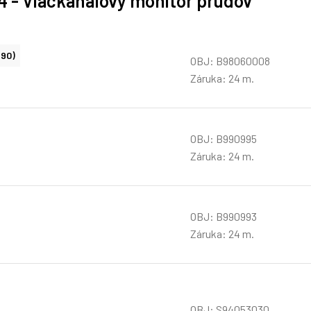
4 - Viackanálový monitor prúdov
490)
OBJ: B98060008
Záruka: 24 m.
OBJ: B990995
Záruka: 24 m.
OBJ: B990993
Záruka: 24 m.
OBJ: S94053030