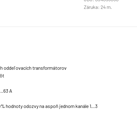
Záruka: 24 m.
ých oddeľovacích transformátorov
ôt
1…63 A
 100% hodnoty odozvy na aspoň jednom kanále 1…3