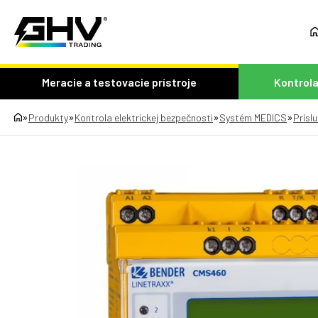
Meracie a testovacie prístroje
Kontrola
»
»
»
»
Produkty
Kontrola elektrickej bezpečnosti
Systém MEDICS
Prísl