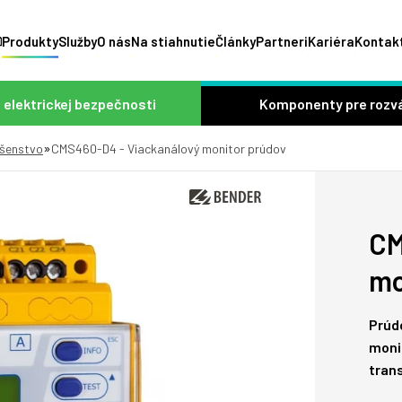
Produkty
Služby
O nás
Na stiahnutie
Články
Partneri
Kariéra
Kontak
 elektrickej bezpečnosti
Komponenty pre rozv
»
ušenstvo
CMS460-D4 - Viackanálový monitor prúdov
CM
mo
Prúd
moni
tran