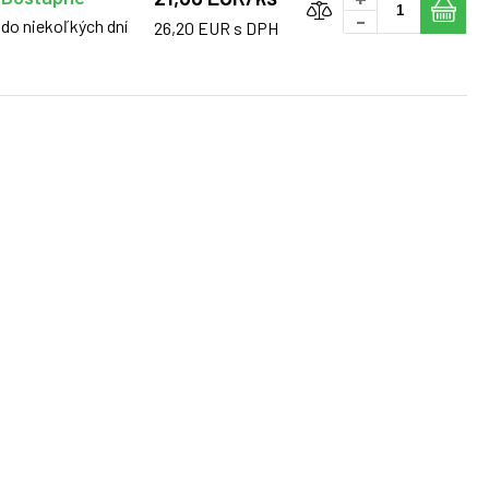
-
do niekoľkých dní
26,20 EUR s DPH