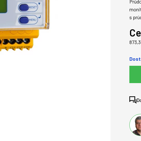
Prúdo
monit
s prú
Ce
873,
Dost
D