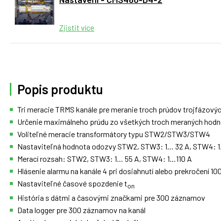
Zjistit více
Popis produktu
Tri meracie TRMS kanále pre meranie troch prúdov trojfázov
Určenie maximálneho prúdu zo všetkých troch meraných hodn
Voliteľné meracie transformátory typu STW2/STW3/STW4
Nastaviteľná hodnota odozvy STW2, STW3: 1… 32 A, STW4: 
Merací rozsah: STW2, STW3: 1… 55 A, STW4: 1…110 A
Hlásenie alarmu na kanále 4 pri dosiahnutí alebo prekročení
Nastaviteľné časové spozdenie t
on
História s dátmi a časovými značkami pre 300 záznamov
Data logger pre 300 záznamov na kanál