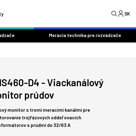
SK
C
ty
ádzače
Meracia technika pre rozvádzače
S460-D4 - Viackanálový
nitor prúdov
ový monitor s tromi meracími kanálmi pre
torovanie trojfázových oddeľovacích
sformátorov s prúdmi do 32/63 A