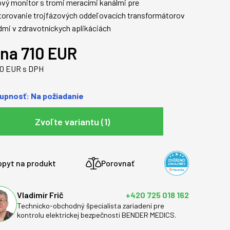
vý monitor s tromi meracími kanálmi pre
orovanie trojfázových oddeľovacích transformátorov
dmi v zdravotníckych aplikáciách
na 710 EUR
30 EUR s DPH
upnosť: Na požiadanie
Zvoľte variantu (1)
opyt na produkt
Porovnať
Vladimír Frič
+420 725 018 162
Technicko-obchodný špecialista zariadení pre
kontrolu elektrickej bezpečnosti BENDER MEDICS.