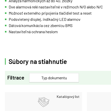
Analýza harmonických až do 40. zložky
Dve alarmová relé nastaviteľné v režimoch N/O alebo N/C
Možnosť externého pripojenia tlačidiel test a reset
Podsvietený displej, indikačný LED alarmov
Dátová komunikácia cez zbernicu BMS
Nastaviteľná ochrana heslom
Súbory na stiahnutie
Filtrace
Typ dokumentu
Katalógový list