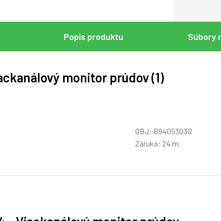
Popis produktu
Súbory n
ackanálový monitor prúdov (1)
OBJ: B94053030
Záruka: 24 m.