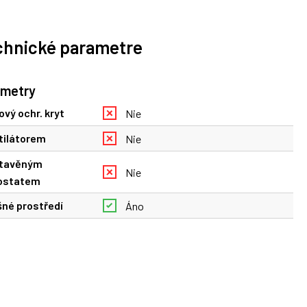
chnické parametre
ametry
ový ochr. kryt
Nie
tilátorem
Nie
stavěným
Nie
ostatem
né prostředí
Áno