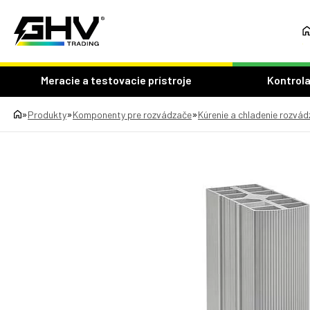
Meracie a testovacie prístroje
Kontrola
»
»
»
Produkty
Komponenty pre rozvádzače
Kúrenie a chladenie rozvá