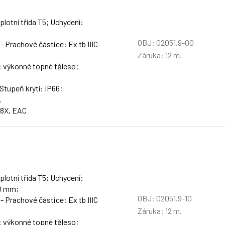
lotní třída T5; Uchycení:
OBJ: 02051.9-00
 - Prachové částice: Ex tb IIIC
Záruka: 12 m.
: výkonné topné těleso;
 Stupeň krytí: IP66;
A
48X, EAC
lotní třída T5; Uchycení:
80 mm;
OBJ: 02051.9-10
 - Prachové částice: Ex tb IIIC
Záruka: 12 m.
: výkonné topné těleso;