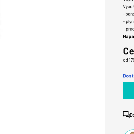
Výbuš
- ban
- ply
- pra
Napät
Ce
od 17
Dost
D