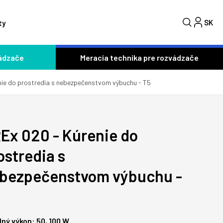
SK
C
ty
ádzače
Meracia technika pre rozvádzače
nie do prostredia s nebezpečenstvom výbuchu - T5
Ex 020 - Kúrenie do
ostredia s
bezpečenstvom výbuchu -
lný výkon: 50, 100 W