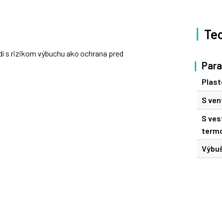
Te
í s rizikom výbuchu ako ochrana pred
Par
Plast
S ven
S ve
term
Výbuš