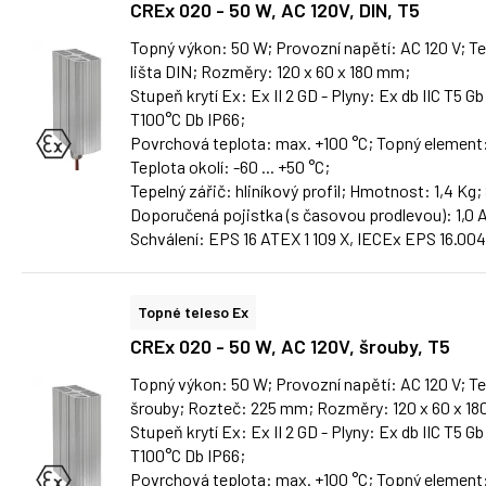
CREx 020 - 50 W, AC 120V, DIN, T5
Topný výkon: 50 W; Provozní napětí: AC 120 V; Tep
lišta DIN; Rozměry: 120 x 60 x 180 mm;
Stupeň krytí Ex: Ex II 2 GD - Plyny: Ex db IIC T5 Gb
T100°C Db IP66;
Povrchová teplota: max. +100 °C; Topný element
Teplota okolí: -60 ... +50 °C;
Tepelný zářič: hliníkový profil; Hmotnost: 1,4 Kg;
Doporučená pojistka (s časovou prodlevou): 1,0 
Schválení: EPS 16 ATEX 1 109 X, IECEx EPS 16.00
Topné teleso Ex
CREx 020 - 50 W, AC 120V, šrouby, T5
Topný výkon: 50 W; Provozní napětí: AC 120 V; Tep
šrouby; Rozteč: 225 mm; Rozměry: 120 x 60 x 1
Stupeň krytí Ex: Ex II 2 GD - Plyny: Ex db IIC T5 Gb
T100°C Db IP66;
Povrchová teplota: max. +100 °C; Topný element