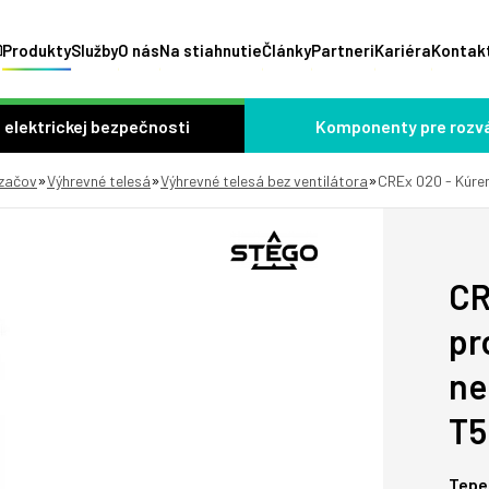
Produkty
Služby
O nás
Na stiahnutie
Články
Partneri
Kariéra
Kontak
 elektrickej bezpečnosti
Komponenty pre rozv
»
»
»
dzačov
Výhrevné telesá
Výhrevné telesá bez ventilátora
CREx 020 - Kúre
CR
pr
ne
T5
Tepe