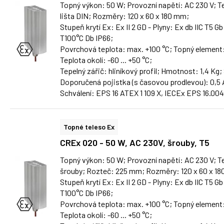
Topný výkon: 50 W; Provozní napětí: AC 230 V; Te
lišta DIN; Rozměry: 120 x 60 x 180 mm;
Stupeň krytí Ex: Ex II 2 GD - Plyny: Ex db IIC T5 Gb
T100°C Db IP66;
Povrchová teplota: max. +100 °C; Topný element
Teplota okolí: -60 ... +50 °C;
Tepelný zářič: hliníkový profil; Hmotnost: 1,4 Kg;
Doporučená pojistka (s časovou prodlevou): 0,5 
Schválení: EPS 16 ATEX 1 109 X, IECEx EPS 16.00
Topné teleso Ex
CREx 020 - 50 W, AC 230V, šrouby, T5
Topný výkon: 50 W; Provozní napětí: AC 230 V; Te
šrouby; Rozteč: 225 mm; Rozměry: 120 x 60 x 1
Stupeň krytí Ex: Ex II 2 GD - Plyny: Ex db IIC T5 Gb
T100°C Db IP66;
Povrchová teplota: max. +100 °C; Topný element
Teplota okolí: -60 ... +50 °C;