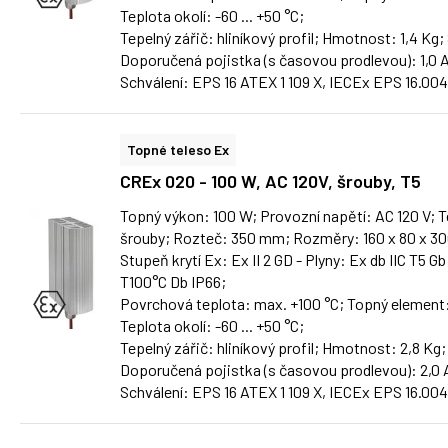
Teplota okolí: -60 ... +50 °C;
Tepelný zářič: hliníkový profil; Hmotnost: 1,4 Kg;
Doporučená pojistka (s časovou prodlevou): 1,0 
Schválení: EPS 16 ATEX 1 109 X, IECEx EPS 16.00
Topné teleso Ex
CREx 020 - 100 W, AC 120V, šrouby, T5
Topný výkon: 100 W; Provozní napětí: AC 120 V; Te
šrouby; Rozteč: 350 mm; Rozměry: 160 x 80 x 3
Stupeň krytí Ex: Ex II 2 GD - Plyny: Ex db IIC T5 Gb
T100°C Db IP66;
Povrchová teplota: max. +100 °C; Topný element
Teplota okolí: -60 ... +50 °C;
Tepelný zářič: hliníkový profil; Hmotnost: 2,8 Kg;
Doporučená pojistka (s časovou prodlevou): 2,0 
Schválení: EPS 16 ATEX 1 109 X, IECEx EPS 16.00