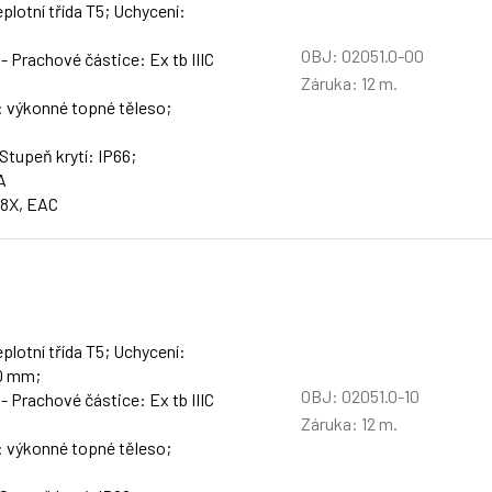
plotní třída T5; Uchycení:
OBJ: 02051.0-00
 - Prachové částice: Ex tb IIIC
Záruka: 12 m.
: výkonné topné těleso;
 Stupeň krytí: IP66;
A
48X, EAC
plotní třída T5; Uchycení:
80 mm;
OBJ: 02051.0-10
 - Prachové částice: Ex tb IIIC
Záruka: 12 m.
: výkonné topné těleso;