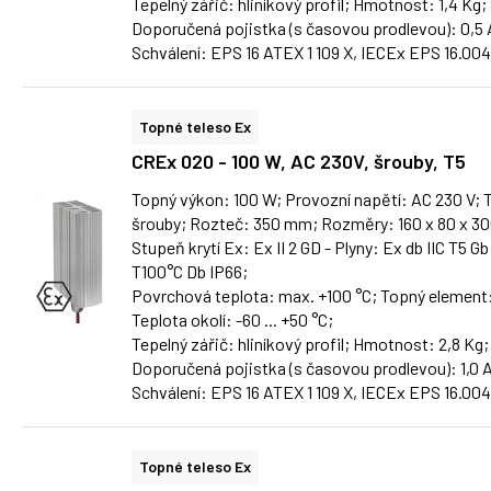
Tepelný zářič: hliníkový profil; Hmotnost: 1,4 Kg;
Doporučená pojistka (s časovou prodlevou): 0,5 
Schválení: EPS 16 ATEX 1 109 X, IECEx EPS 16.00
Topné teleso Ex
CREx 020 - 100 W, AC 230V, šrouby, T5
Topný výkon: 100 W; Provozní napětí: AC 230 V; T
šrouby; Rozteč: 350 mm; Rozměry: 160 x 80 x 3
Stupeň krytí Ex: Ex II 2 GD - Plyny: Ex db IIC T5 Gb
T100°C Db IP66;
Povrchová teplota: max. +100 °C; Topný element
Teplota okolí: -60 ... +50 °C;
Tepelný zářič: hliníkový profil; Hmotnost: 2,8 Kg;
Doporučená pojistka (s časovou prodlevou): 1,0 
Schválení: EPS 16 ATEX 1 109 X, IECEx EPS 16.00
Topné teleso Ex