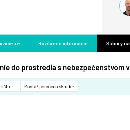
arametre
Rozšírené informácie
Súbory na
enie do prostredia s nebezpečenstvom v
 lištu
Montáž pomocou skrutiek