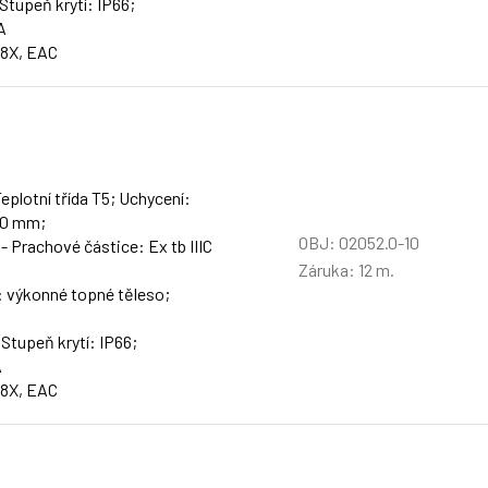
 Stupeň krytí: IP66;
A
48X, EAC
eplotní třída T5; Uchycení:
00 mm;
OBJ: 02052.0-10
 - Prachové částice: Ex tb IIIC
Záruka: 12 m.
: výkonné topné těleso;
 Stupeň krytí: IP66;
A
48X, EAC