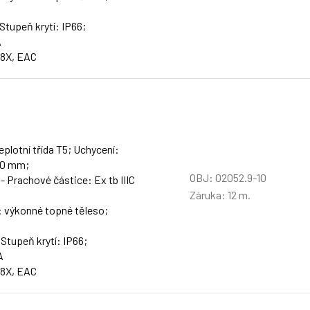
 Stupeň krytí: IP66;
A
48X, EAC
plotní třída T5; Uchycení:
00 mm;
OBJ: 02052.9-10
 - Prachové částice: Ex tb IIIC
Záruka: 12 m.
: výkonné topné těleso;
 Stupeň krytí: IP66;
A
48X, EAC