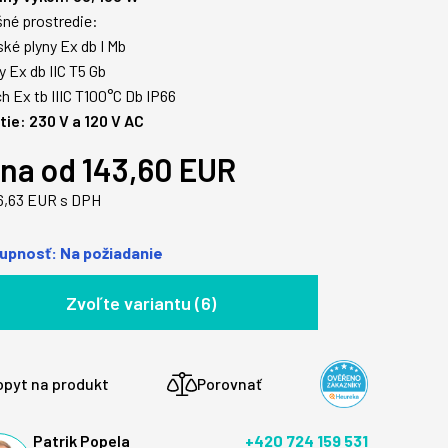
né prostredie:
ské plyny Ex db I Mb
ny Ex db IIC T5 Gb
ch Ex tb IIIC T100°C Db IP66
ie: 230 V a 120 V AC
na od 143,60 EUR
6,63 EUR s DPH
upnosť: Na požiadanie
Zvoľte variantu (6)
opyt na produkt
Porovnať
Patrik Popela
+420 724 159 531