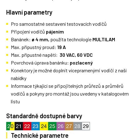
Hlavní parametry
Pro samostatné sestavení testovacích vodičů
Připojení vodičů
pájením
Banánek:
ø 4 mm,
použita technologie
MULTILAM
Max. přípustný proud:
19 A
Max. přípustné napětí:
30 VAC, 60 VDC
Povrchová úprava banánku:
pozlacený
Konektory je možné doplnit vícepramenými vodiči z naší
nabídky
Informace týkající se připojitelných průřezů a průměrů
vodičů a pokyny pro montáž jsou uvedeny v katalogovém
listu
Standardně dostupné barvy
Technické parametre