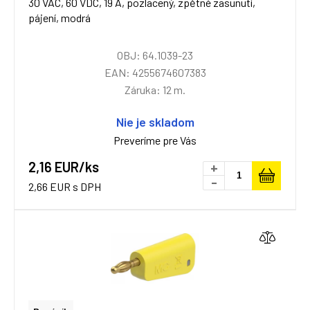
30 VAC, 60 VDC, 19 A, pozlacený, zpětné zasunutí,
pájení, modrá
OBJ: 64.1039-23
EAN: 4255674607383
Záruka: 12 m.
Nie je skladom
Preveríme pre Vás
2,16 EUR/ks
+
-
2,66 EUR s DPH