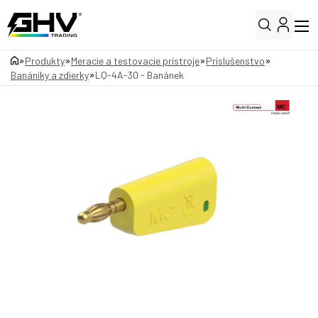
»
»
»
»
Produkty
Meracie a testovacie prístroje
Príslušenstvo
»
Banániky a zdierky
LQ-4A-30 - Banánek