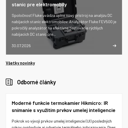
staníc pre elektromobily
Spoločnosť Fluke uvádza úplne nový prístroj na analýzu DC
nabíjacích staníc elektromobilov. Analyzátor Fluke FEV500 je
pokročilý analyzátor na efektívne testovanie rýchlych
nabíjacích DC staníc pre...
30.07.2026
Všetky novinky
Odborné články
Moderné funkcie termokamier Hikmicro: IR
snímanie s využitím prvkov umelej inteligencie
Pokrok vo vývoji prvkov umelej inteligencie (UI) posledných
rokov ovplyvňuje aj odvetvie termálneho zobrazovania. Dnes