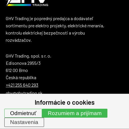
GHV Trading je popredný predajca a dodávateľ
sortimentu pre elektro projekty, elektrické merania,
kontrolu elektrickej bezpečnosti a výrobu
rozvádzačov.
GHV Trading, spol. s r. o.
Edisonova 2955/3
612 00 Brno
Česká republika
+421 255 640 293
ghv@ghvtrading.sk
Informácie o cookies
Po - Št:
7:30 - 15:00
Pia:
7:30 - 14:30
Odmietnuť
Rozumiem a prijímam
Nastavenia