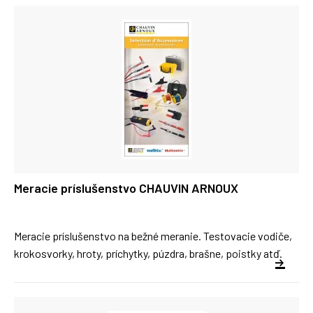
Meracie príslušenstvo CHAUVIN ARNOUX
Meracie príslušenstvo na bežné meranie. Testovacie vodiče,
krokosvorky, hroty, príchytky, púzdra, brašne, poistky atď.