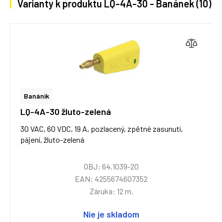
Varianty k produktu LQ-4A-30 - Banánek (10)
Banánik
LQ-4A-30 žluto-zelená
30 VAC, 60 VDC, 19 A, pozlacený, zpětné zasunutí,
pájení, žluto-zelená
OBJ: 64.1039-20
EAN: 4255674607352
Záruka: 12 m.
Nie je skladom