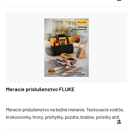
Meracie príslušenstvo FLUKE
Meracie príslušenstvo na bežné meranie. Testovacie vodiče,
krokosvorky, hroty, príchytky, púzdra, brašne, poistky atď.