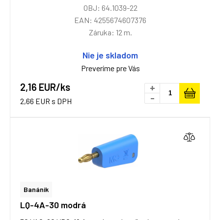
OBJ: 64.1039-22
EAN: 4255674607376
Záruka: 12 m.
Nie je skladom
Preveríme pre Vás
2,16 EUR/ks
+
-
2,66 EUR s DPH
Banánik
LQ-4A-30 modrá