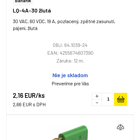
Banánik
LQ-4A-30 žlutá
30 VAC, 60 VDC, 19 A, pozlacený, zpětné zasunutí,
pájení, žlutá
OBJ: 64.1039-24
EAN: 4255674607390
Záruka: 12 m.
Nie je skladom
Preveríme pre Vás
2,16 EUR/ks
+
-
2,66 EUR s DPH