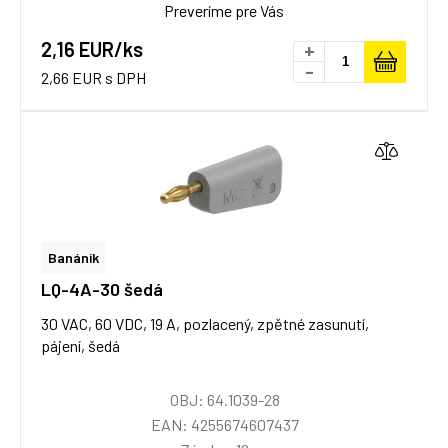
Preveríme pre Vás
2,16 EUR/ks
+
-
2,66 EUR s DPH
Banánik
LQ-4A-30 šedá
30 VAC, 60 VDC, 19 A, pozlacený, zpětné zasunutí,
pájení, šedá
OBJ: 64.1039-28
EAN: 4255674607437