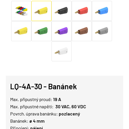
LQ-4A-30 - Banánek
Max. přípustný proud:
19 A
Max. přípustné napětí:
30 VAC, 60 VDC
Povrch. úprava banánku:
pozlacený
Banánek:
ø 4 mm
Připojení:
pájení