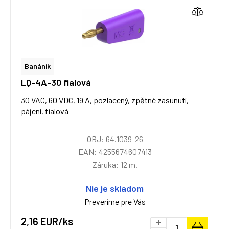
Banánik
LQ-4A-30 fialová
30 VAC, 60 VDC, 19 A, pozlacený, zpětné zasunutí,
pájení, fialová
OBJ: 64.1039-26
EAN: 4255674607413
Záruka: 12 m.
Nie je skladom
Preveríme pre Vás
2,16 EUR/ks
+