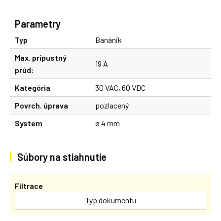
Parametry
Typ
Banánik
Max. prípustný
19 A
prúd:
Kategória
30 VAC, 60 VDC
Povrch. úprava
pozlacený
System
ø 4 mm
Súbory na stiahnutie
Filtrace
Typ dokumentu