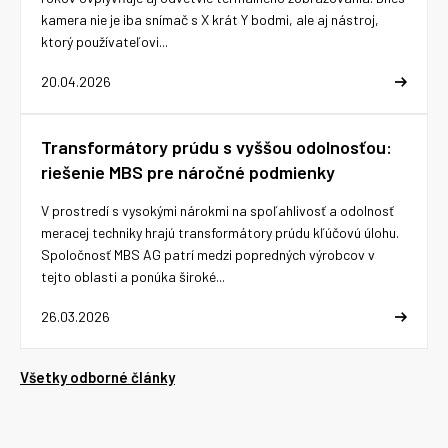
kamera nie je iba snímač s X krát Y bodmi, ale aj nástroj,
ktorý používateľovi...
20.04.2026
Transformátory prúdu s vyššou odolnosťou:
riešenie MBS pre náročné podmienky
V prostredí s vysokými nárokmi na spoľahlivosť a odolnosť
meracej techniky hrajú transformátory prúdu kľúčovú úlohu.
Spoločnosť MBS AG patrí medzi popredných výrobcov v
tejto oblasti a ponúka široké...
26.03.2026
Všetky odborné články