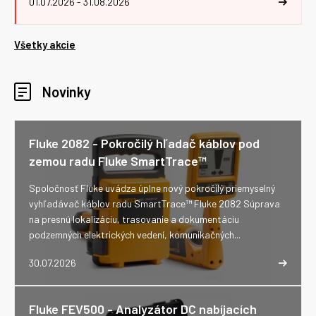
01.07.2026 - 31.08.2026
Všetky akcie
Novinky
Fluke 2082 - Pokročilý hľadač káblov pod
zemou radu Fluke SmartTrace™
Spoločnosť Fluke uvádza úplne nový pokročilý priemyselný
vyhľadávač káblov radu SmartTrace™ Fluke 2082 Súprava
na presnú lokalizáciu, trasovanie a dokumentáciu
podzemných elektrických vedení, komunikačných...
30.07.2026
Fluke FEV500 - Analyzátor DC nabíjacích