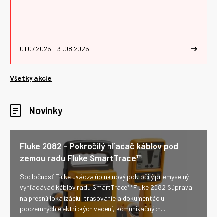
01.07.2026 - 31.08.2026
Všetky akcie
Novinky
Fluke 2082 - Pokročilý hľadač káblov pod
zemou radu Fluke SmartTrace™
Spoločnosť Fluke uvádza úplne nový pokročilý priemyselný
vyhľadávač káblov radu SmartTrace™ Fluke 2082 Súprava
na presnú lokalizáciu, trasovanie a dokumentáciu
podzemných elektrických vedení, komunikačných...