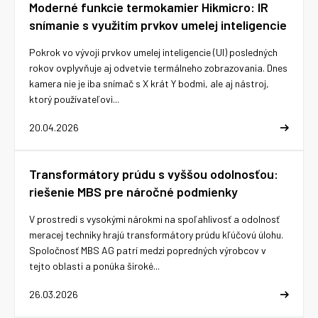
Moderné funkcie termokamier Hikmicro: IR
snímanie s využitím prvkov umelej inteligencie
Pokrok vo vývoji prvkov umelej inteligencie (UI) posledných
rokov ovplyvňuje aj odvetvie termálneho zobrazovania. Dnes
kamera nie je iba snímač s X krát Y bodmi, ale aj nástroj,
ktorý používateľovi...
20.04.2026
Transformátory prúdu s vyššou odolnosťou:
riešenie MBS pre náročné podmienky
V prostredí s vysokými nárokmi na spoľahlivosť a odolnosť
meracej techniky hrajú transformátory prúdu kľúčovú úlohu.
Spoločnosť MBS AG patrí medzi popredných výrobcov v
tejto oblasti a ponúka široké...
26.03.2026