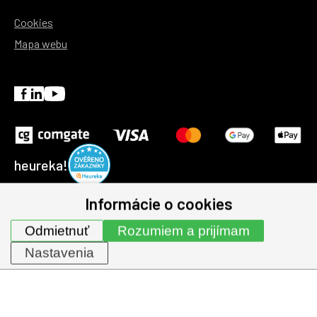
Cookies
Mapa webu
heureka!
Informácie o cookies
© 1991-2026 | GHV Trading, spol. s r.o. všechna práva
Odmietnuť
Rozumiem a prijímam
vyhrazena.
Nastavenia