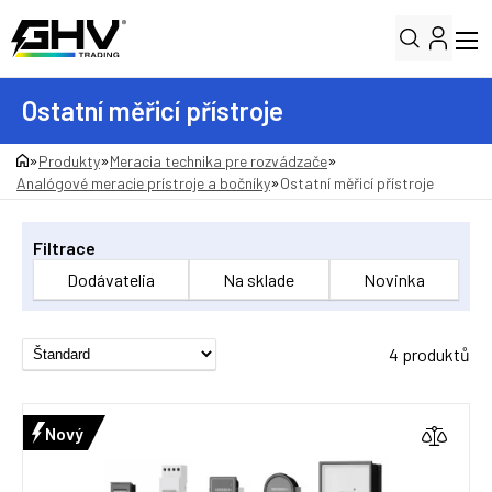
Ostatní měřicí přístroje
»
»
»
Produkty
Meracia technika pre rozvádzače
»
Analógové meracie prístroje a bočníky
Ostatní měřicí přístroje
Filtrace
Dodávatelia
Na sklade
Novinka
4 produktů
Nový