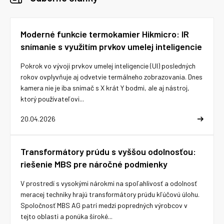
Moderné funkcie termokamier Hikmicro: IR
snímanie s využitím prvkov umelej inteligencie
Pokrok vo vývoji prvkov umelej inteligencie (UI) posledných
rokov ovplyvňuje aj odvetvie termálneho zobrazovania. Dnes
kamera nie je iba snímač s X krát Y bodmi, ale aj nástroj,
ktorý používateľovi...
20.04.2026
Transformátory prúdu s vyššou odolnosťou:
riešenie MBS pre náročné podmienky
V prostredí s vysokými nárokmi na spoľahlivosť a odolnosť
meracej techniky hrajú transformátory prúdu kľúčovú úlohu.
Spoločnosť MBS AG patrí medzi popredných výrobcov v
tejto oblasti a ponúka široké...