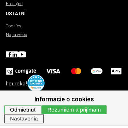
Predajne
OSTATNÍ
Cookies
Mapa webu
heureka!
Informácie o cookies
© 1991-2026 | GHV Trading, spol. s r.o. všechna práva
Odmietnuť
Rozumiem a prijímam
vyhrazena.
Nastavenia