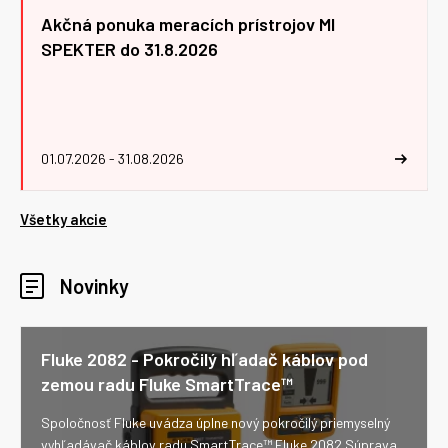
Akčná ponuka meracích prístrojov MI
SPEKTER do 31.8.2026
01.07.2026 - 31.08.2026
Všetky akcie
Novinky
Fluke 2082 - Pokročilý hľadač káblov pod
zemou radu Fluke SmartTrace™
Spoločnosť Fluke uvádza úplne nový pokročilý priemyselný
vyhľadávač káblov radu SmartTrace™ Fluke 2082 Súprava