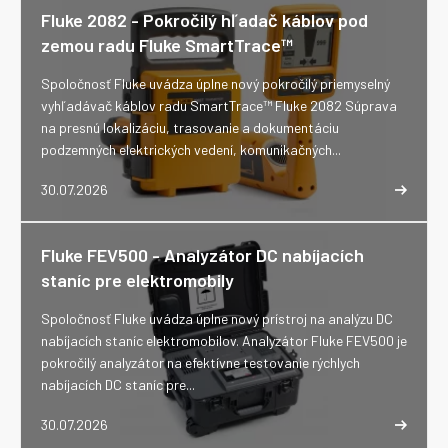
Fluke 2082 - Pokročilý hľadač káblov pod
zemou radu Fluke SmartTrace™
Spoločnosť Fluke uvádza úplne nový pokročilý priemyselný
vyhľadávač káblov radu SmartTrace™ Fluke 2082 Súprava
na presnú lokalizáciu, trasovanie a dokumentáciu
podzemných elektrických vedení, komunikačných...
30.07.2026
Fluke FEV500 - Analyzátor DC nabíjacích
staníc pre elektromobily
Spoločnosť Fluke uvádza úplne nový prístroj na analýzu DC
nabíjacích staníc elektromobilov. Analyzátor Fluke FEV500 je
pokročilý analyzátor na efektívne testovanie rýchlych
nabíjacích DC staníc pre...
30.07.2026