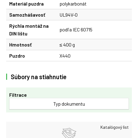
Materiál puzdra
polykarbonát
Samozhášavosť
UL94V-0
Rýchla montáž na
podľa IEC 60715
DIN lištu
Hmotnosť
≤ 400 g
Puzdro
X440
Súbory na stiahnutie
Filtrace
Typ dokumentu
Katalógový list