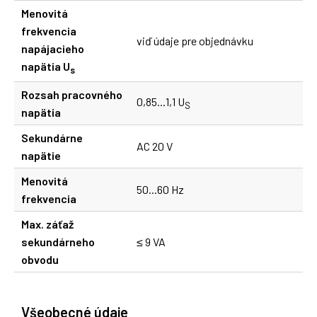
Menovitá
frekvencia
viď údaje pre objednávku
napájacieho
napätia U
s
Rozsah pracovného
0,85...1,1 U
S
napätia
Sekundárne
AC 20 V
napätie
Menovitá
50...60 Hz
frekvencia
Max. záťaž
sekundárneho
≤ 9 VA
obvodu
Všeobecné údaje