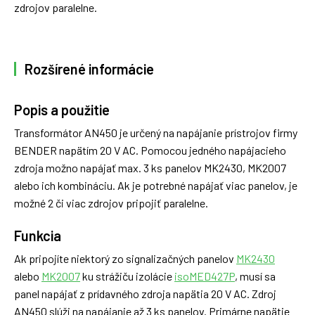
zdrojov paralelne.
Rozšírené informácie
Popis a použitie
Transformátor AN450 je určený na napájanie prístrojov firmy
BENDER napätím 20 V AC. Pomocou jedného napájacieho
zdroja možno napájať max. 3 ks panelov MK2430, MK2007
alebo ich kombináciu. Ak je potrebné napájať viac panelov, je
možné 2 či viac zdrojov pripojiť paralelne.
Funkcia
Ak pripojíte niektorý zo signalizačných panelov
MK2430
alebo
MK2007
ku strážiču izolácie
isoMED427P
, musí sa
panel napájať z prídavného zdroja napätia 20 V AC. Zdroj
AN450 slúži na napájanie až 3 ks panelov. Primárne napätie