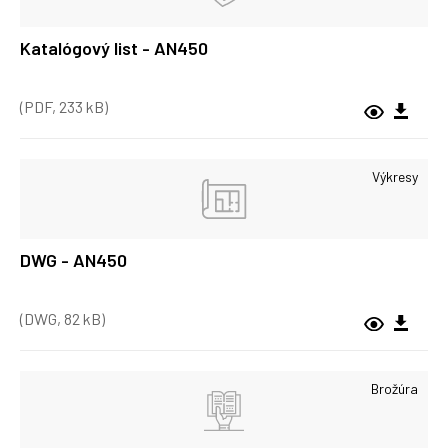
Katalógový list - AN450
(PDF, 233 kB)
Výkresy
DWG - AN450
(DWG, 82 kB)
Brožúra