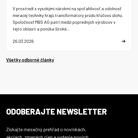
V prostredí s vysokými nárokmi na spoľahlivosť a odolnosť
meracej techniky hrajú transformátory prúdu kľúčovú úlohu.
Spoločnosť MBS AG patrí medzi popredných výrobcov v
tejto oblasti a ponúka široké...
26.03.2026
Všetky odborné články
ODOBERAJTE NEWSLETTER
Získajte mesačný prehľad o novinkách,
akciách, zmenách cien a vydanie nových