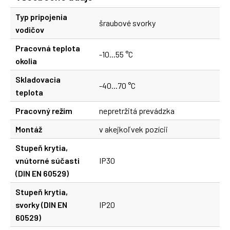
Typ pripojenia
šraubové svorky
vodičov
Pracovná teplota
-10...55 °C
okolia
Skladovacia
-40...70 °C
teplota
Pracovný režim
nepretržitá prevádzka
Montáž
v akejkoľvek pozícii
Stupeň krytia,
vnútorné súčasti
IP30
(DIN EN 60529)
Stupeň krytia,
svorky (DIN EN
IP20
60529)