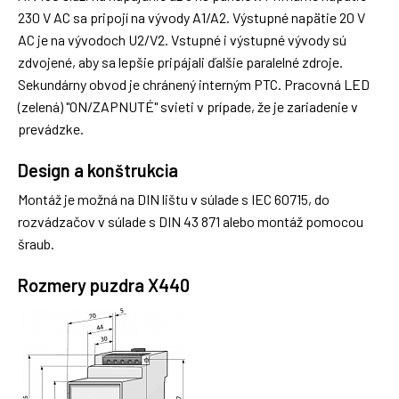
230 V AC sa pripojí na vývody A1/A2. Výstupné napätie 20 V
AC je na vývodoch U2/V2. Vstupné i výstupné vývody sú
zdvojené, aby sa lepšie pripájali ďalšie paralelné zdroje.
Sekundárny obvod je chránený interným PTC. Pracovná LED
(zelená) "ON/ZAPNUTÉ" svieti v prípade, že je zariadenie v
prevádzke.
Design a konštrukcia
Montáž je možná na DIN lištu v súlade s IEC 60715, do
rozvádzačov v súlade s DIN 43 871 alebo montáž pomocou
šraub.
Rozmery puzdra X440