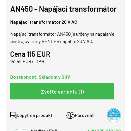
AN450 - Napájací transformátor
Napájací transformátor 20 V AC
Napájací transformátor AN450 je určený na napájanie
prístrojov firmy BENDER napätím 20 V AC.
Cena 115 EUR
141,45 EUR s DPH
Dostupnosť: Skladom v GHV
Zvoľte variantu (1)
Dopyt na produkt
Porovnať
Vladimír Frič
+420 725 018 162