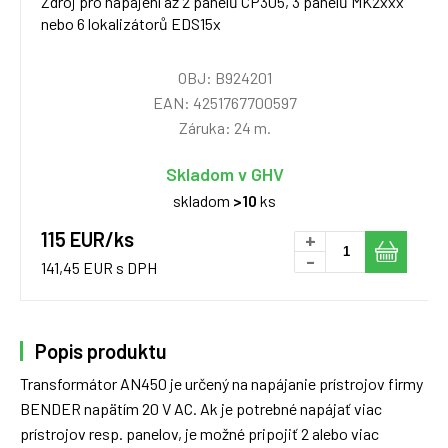
Zdroj pro napájení až 2 panelů CP305, 3 panelů MK2xxx
nebo 6 lokalizátorů EDS15x
OBJ: B924201
EAN: 4251767700597
Záruka: 24 m.
Skladom v GHV
skladom
>10
ks
115 EUR/ks
+
-
141,45 EUR s DPH
Popis produktu
Transformátor AN450 je určený na napájanie prístrojov firmy
BENDER napätím 20 V AC. Ak je potrebné napájať viac
prístrojov resp. panelov, je možné pripojiť 2 alebo viac