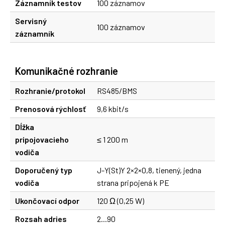
Záznamník testov
100 záznamov
Servisný
100 záznamov
záznamník
Komunikačné rozhranie
Rozhranie/protokol
RS485/BMS
Prenosová rýchlosť
9,6 kbit/s
Dĺžka
pripojovacieho
≤ 1 200 m
vodiča
Doporučený typ
J-Y(St)Y 2×2×0,8, tienený, jedna
vodiča
strana pripojená k PE
Ukončovací odpor
120 Ω (0,25 W)
Rozsah adries
2...90