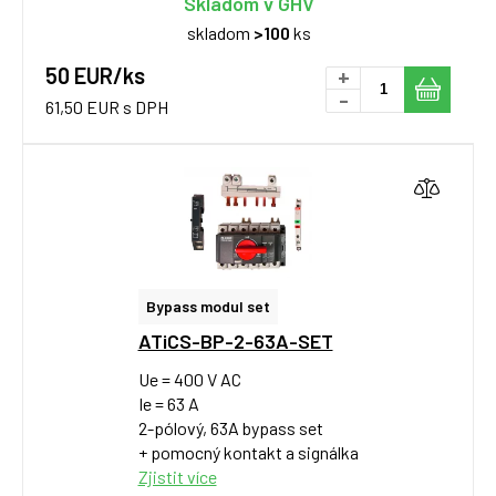
Skladom v GHV
skladom
>100
ks
50 EUR/ks
+
-
61,50 EUR s DPH
Bypass modul set
ATiCS-BP-2-63A-SET
Ue = 400 V AC
Ie = 63 A
2-pólový, 63A bypass set
+ pomocný kontakt a signálka
Zjistit více