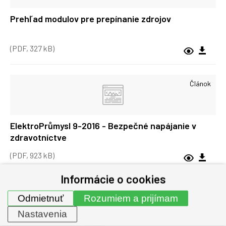
Prehľad modulov pre prepínanie zdrojov
(PDF, 327 kB)
Článok
ElektroPrůmysl 9-2016 - Bezpečné napájanie v
zdravotníctve
(PDF, 923 kB)
Informácie o cookies
Články a informácie
Odmietnuť
Rozumiem a prijímam
Nastavenia