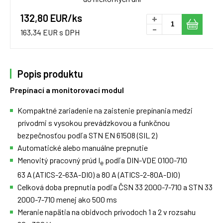
132,80 EUR/ks
+
-
163,34 EUR s DPH
Popis produktu
Prepínací a monitorovací modul
Kompaktné zariadenie na zaistenie prepínania medzi
prívodmi s vysokou prevádzkovou a funkčnou
bezpečnosťou podľa STN EN 61508 (SIL 2)
Automatické alebo manuálne prepnutie
Menovitý pracovný prúd I
podľa DIN-VDE 0100-710
e
63 A (ATICS-2-63A-DIO) a 80 A (ATICS-2-80A-DIO)
Celková doba prepnutia podľa ČSN 33 2000-7-710 a STN 33
2000-7-710 menej ako 500 ms
Meranie napätia na obidvoch prívodoch 1 a 2 v rozsahu