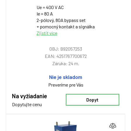
Ue = 400 V AC
Ie = 80 A
2-pólový, 80A bypass set
+ pomocný kontakt a signálka
Zjistit více
OBJ: B92057253
EAN: 4251767700672
Záruka: 24 m.
Nie je skladom
Preveríme pre Vás
Na vyžiadanie
Dopyt
Dopytujte cenu