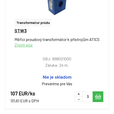
Transformátor prúdu
STW3
Měřicí proudový transformátor k přístrojům ATICS
Zjistit více
OBJ: B98021000
Záruka: 24 m.
Nie je skladom
Preveríme pre Vás
107 EUR/ks
+
-
131,61 EUR s DPH