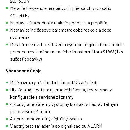
20...300 V
Meranie frekvencie na obidvoch prívodoch v rozsahu
40...70 Hz
Nastaviteľná hodnota reakcie podpätia a prepätia
Nastaviteľné časové parametre doba reakcie a doba
uvoľnenia
Meranie celkového zaťaženia výstupu prepínacieho modulu
pomocou externého meracieho transformátora STW3 (1 ks
súčasť dodávky)
Všeobecné údaje
Malé rozmery a jednoduchá montáž zariadenia
História udalostí pre alarmové hlásenia, testy, zmeny
konfigurácie a servisné záznamy
4 × programovateľný výstupný kontakt s nastaviteľným
pracovným režimom
4 × programovateľný digitálny výstup
Vlastný test zariadenia so signalizáciou ALARM