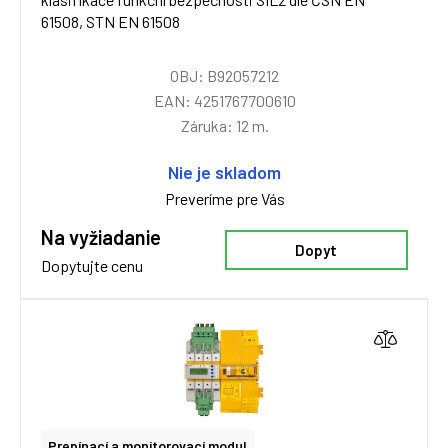
61508, STN EN 61508
OBJ: B92057212
EAN: 4251767700610
Záruka: 12 m.
Nie je skladom
Preveríme pre Vás
Na vyžiadanie
Dopyt
Dopytujte cenu
Prepínací a monitorovací modul