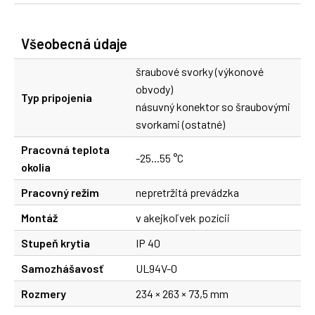
Všeobecná údaje
šraubové svorky (výkonové
obvody)
Typ pripojenia
násuvný konektor so šraubovými
svorkami (ostatné)
Pracovná teplota
-25...55 °C
okolia
Pracovný režim
nepretržitá prevádzka
Montáž
v akejkoľvek pozícii
Stupeň krytia
IP 40
Samozhášavosť
UL94V-0
Rozmery
234 × 263 × 73,5 mm