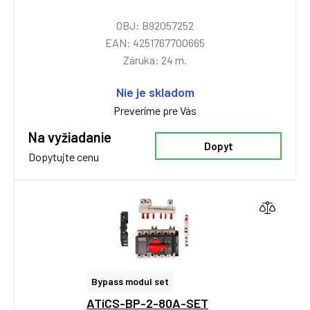
OBJ: B92057252
EAN: 4251767700665
Záruka: 24 m.
Nie je skladom
Preveríme pre Vás
Na vyžiadanie
Dopyt
Dopytujte cenu
Bypass modul set
ATiCS-BP-2-80A-SET