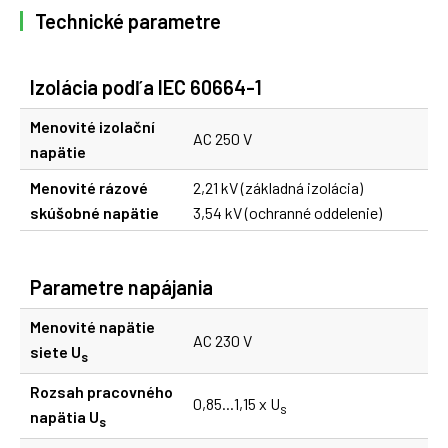
Technické parametre
Izolácia podľa IEC 60664-1
Menovité izolační
AC 250 V
napätie
Menovité rázové
2,21 kV (základná izolácia)
skúšobné napätie
3,54 kV (ochranné oddelenie)
Parametre napájania
Menovité napätie
AC 230 V
siete U
s
Rozsah pracovného
0,85...1,15 x U
s
napätia U
s