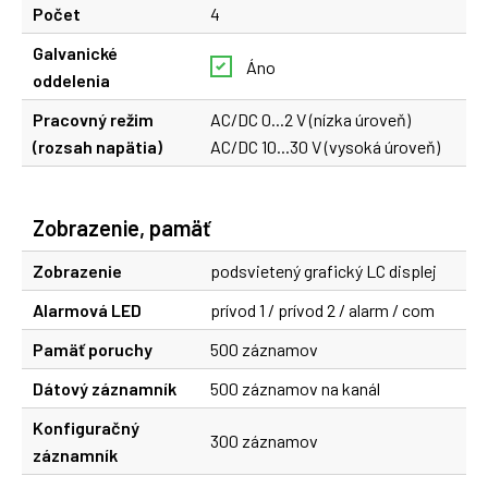
Počet
4
Galvanické
Áno
oddelenia
Pracovný režim
AC/DC 0...2 V (nízka úroveň)
(rozsah napätia)
AC/DC 10...30 V (vysoká úroveň)
Zobrazenie, pamäť
Zobrazenie
podsvietený grafický LC displej
Alarmová LED
prívod 1 / prívod 2 / alarm / com
Pamäť poruchy
500 záznamov
Dátový záznamník
500 záznamov na kanál
Konfiguračný
300 záznamov
záznamník