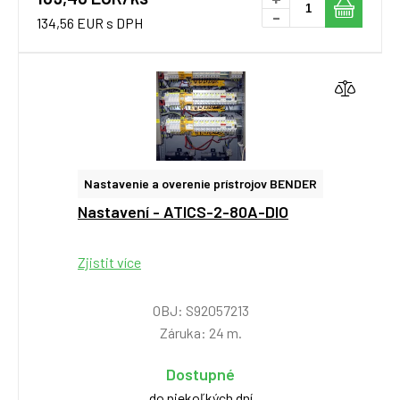
-
134,56 EUR s DPH
Nastavenie a overenie prístrojov BENDER
Nastavení - ATICS-2-80A-DIO
Zjistit více
OBJ: S92057213
Záruka: 24 m.
Dostupné
do niekoľkých dní