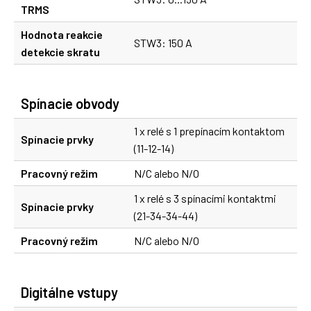
TRMS
Hodnota reakcie
STW3: 150 A
detekcie skratu
Spínacie obvody
1 x relé s 1 prepínacím kontaktom
Spínacie prvky
(11-12-14)
Pracovný režim
N/C alebo N/O
1 x relé s 3 spínacími kontaktmi
Spínacie prvky
(21-34-34-44)
Pracovný režim
N/C alebo N/O
Digitálne vstupy