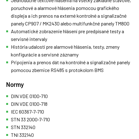
Jednoduché textové hlásenia na všetky základné stavové,
poruchové a alarmové hlásenia pomocou grafického
displeja a ich prenos na externé kontrolné a signalizačné
panely CP907 / MK2430 alebo multifunkčné panely TM800
Automatické zobrazenie hlásení pre predpísané testy a
servisné intervaly
História udalostí pre alarmové hlásenia, testy, zmeny
konfigurácie a servisné záznamy
Pripojenia a prenos dát na kontrolné a signalizačné panely
pomocou zbernice RS485 s protokolom BMS
Normy
DIN VDE 0100-710
DIN VDE 0100-718
IEC 60367-7-710
STN 33 2000-7-710
STN 332140
TNI 332140