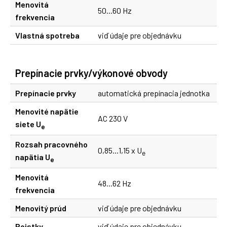
Menovitá
50...60 Hz
frekvencia
Vlastná spotreba
viď údaje pre objednávku
Prepínacie prvky/výkonové obvody
Prepínacie prvky
automatická prepínacia jednotka
Menovité napätie
AC 230 V
siete U
e
Rozsah pracovného
0,85...1,15 x U
e
napätia U
e
Menovitá
48...62 Hz
frekvencia
Menovitý prúd
viď údaje pre objednávku
Poistky
viď údaje pre objednávku