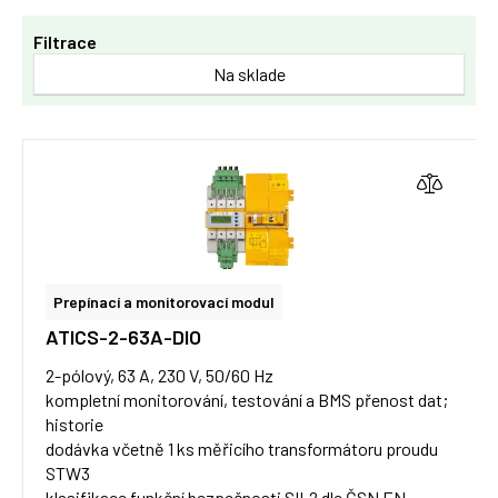
Filtrace
Na sklade
Prepínací a monitorovací modul
ATICS-2-63A-DIO
2-pólový, 63 A, 230 V, 50/60 Hz
kompletní monitorování, testování a BMS přenost dat;
historie
dodávka včetně 1 ks měřicího transformátoru proudu
STW3
klasifikace funkční bezpečnosti SIL2 dle ČSN EN