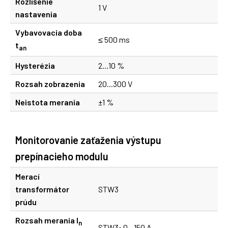
Rozlíšenie
1 V
nastavenia
Vybavovacia doba
≤ 500 ms
t
an
Hysterézia
2...10 %
Rozsah zobrazenia
20...300 V
Neistota merania
±1 %
Monitorovanie zaťaženia výstupu
prepínacieho modulu
Merací
transformátor
STW3
prúdu
Rozsah merania I
n
STW3: 0...150 A