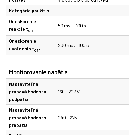
Kategória použitia
--
Oneskorenie
50 ms ... 100 s
reakcie t
on
Oneskorenie
200 ms ... 100 s
uvoľnenia t
off
Monitorovanie napätia
Nastaviteľná
prahová hodnota
160...207 V
podpätia
Nastaviteľná
prahová hodnota
240...275
prepätia