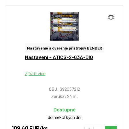
Nastavenie a overenie prístrojov BENDER
Nastavení - ATICS-2-63A-DIO
Zjistit více
OBJ: S92057212
Záruka: 24 m.
Dostupné
do niekoľkých dní
109,40 EUR/ks
+