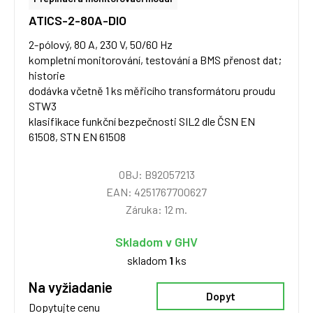
ATICS-2-80A-DIO
2-pólový, 80 A, 230 V, 50/60 Hz
kompletní monitorování, testování a BMS přenost dat;
historie
dodávka včetně 1 ks měřicího transformátoru proudu
STW3
klasifikace funkční bezpečnosti SIL2 dle ČSN EN
61508, STN EN 61508
OBJ: B92057213
EAN: 4251767700627
Záruka: 12 m.
Skladom v GHV
skladom
1
ks
Na vyžiadanie
Dopyt
Dopytujte cenu