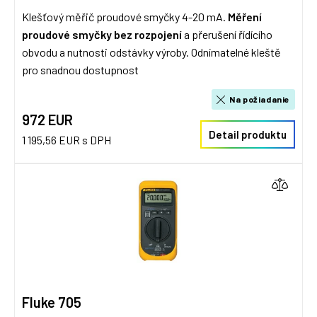
Klešťový měřič proudové smyčky 4-20 mA.
Měření
proudové smyčky bez
rozpojení
a přerušení řídícího
obvodu a nutnosti odstávky výroby. Odnímatelné kleště
pro snadnou dostupnost
Na požiadanie
972 EUR
Detail produktu
1 195,56 EUR s DPH
Fluke 705