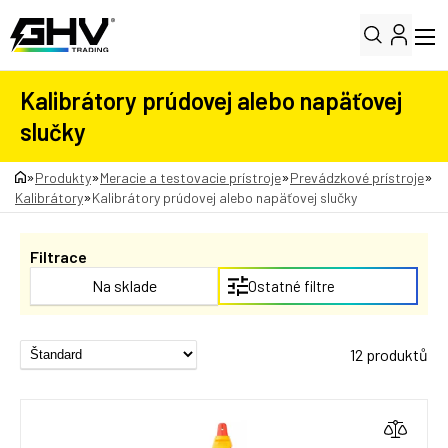
Kalibrátory prúdovej alebo napäťovej
slučky
»
»
»
»
Produkty
Meracie a testovacie prístroje
Prevádzkové prístroje
»
Kalibrátory
Kalibrátory prúdovej alebo napäťovej slučky
Filtrace
Na sklade
Ostatné filtre
12 produktů