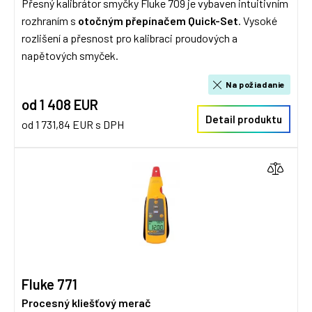
Přesný kalibrátor smyčky Fluke 709 je vybaven intuitivním
rozhraním s
otočným přepínačem Quick-Set
. Vysoké
rozlišení a přesnost pro kalibraci proudových a
napětových smyček.
Na požiadanie
od 1 408 EUR
Detail produktu
od 1 731,84 EUR s DPH
Fluke 771
Procesný kliešťový merač