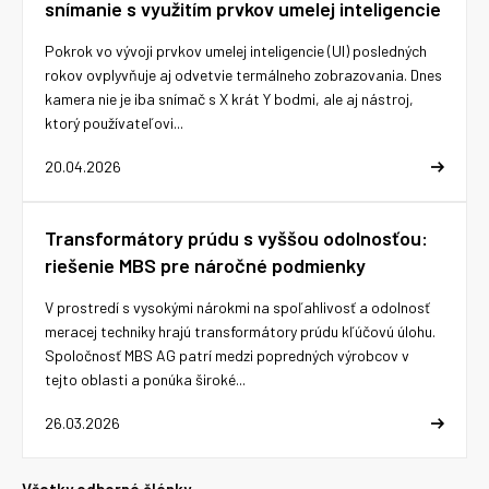
snímanie s využitím prvkov umelej inteligencie
Pokrok vo vývoji prvkov umelej inteligencie (UI) posledných
rokov ovplyvňuje aj odvetvie termálneho zobrazovania. Dnes
kamera nie je iba snímač s X krát Y bodmi, ale aj nástroj,
ktorý používateľovi...
20.04.2026
Transformátory prúdu s vyššou odolnosťou:
riešenie MBS pre náročné podmienky
V prostredí s vysokými nárokmi na spoľahlivosť a odolnosť
meracej techniky hrajú transformátory prúdu kľúčovú úlohu.
Spoločnosť MBS AG patrí medzi popredných výrobcov v
tejto oblasti a ponúka široké...
26.03.2026