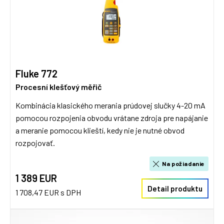
Fluke 772
Procesní klešťový měřič
Kombinácia klasického merania prúdovej slučky 4-20 mA
pomocou rozpojenia obvodu vrátane zdroja pre napájanie
a meranie pomocou klieští, kedy nie je nutné obvod
rozpojovať.
Na požiadanie
1 389 EUR
Detail produktu
1 708,47 EUR s DPH