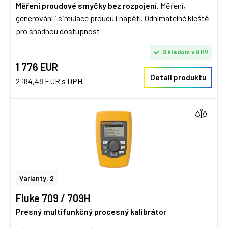
Měření proudové smyčky bez rozpojení.
Měření,
generování i simulace proudu i napětí. Odnímatelné kleště
pro snadnou dostupnost
Skladom v GHV
1 776 EUR
Detail produktu
2 184,48 EUR s DPH
Varianty: 2
Fluke 709 / 709H
Presný multifunkčný procesný kalibrátor