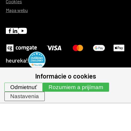
Cookies
Mapa webu
heureka!
Informácie o cookies
© 1991-2026 | GHV Trading, spol. s r.o. všechna práva
Odmietnuť
Rozumiem a prijímam
vyhrazena.
Nastavenia