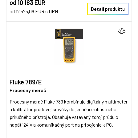
od 10 183 EUR
Detail produktu
od 12 525,09 EUR s DPH
Fluke 789/E
Procesný merač
Procesný merač Fluke 789 kombinuje digitálny multimeter
a kalibrátor prúdovej smyčky do jedného robustného
príručného prístroja. Obsahuje vstavaný zdroj prúdu o
napätí 24 V a komunikačný port na pripojenie k PC.