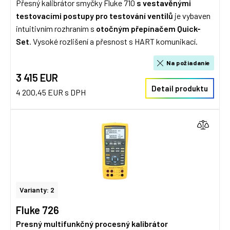
Přesný kalibrátor smyčky Fluke 710
s vestavěnými
testovacími postupy pro testování ventilů
je vybaven
intuitivním rozhraním s
otočným přepínačem Quick-
Set
. Vysoké rozlišení a přesnost s HART komunikací.
Na požiadanie
3 415 EUR
Detail produktu
4 200,45 EUR s DPH
Varianty: 2
Fluke 726
Presný multifunkčný procesný kalibrátor