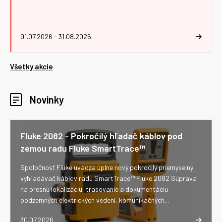
01.07.2026 - 31.08.2026
Všetky akcie
Novinky
Fluke 2082 - Pokročilý hľadač káblov pod
zemou radu Fluke SmartTrace™
Spoločnosť Fluke uvádza úplne nový pokročilý priemyselný
vyhľadávač káblov radu SmartTrace™ Fluke 2082 Súprava
na presnú lokalizáciu, trasovanie a dokumentáciu
podzemných elektrických vedení, komunikačných...
30.07.2026