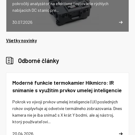
pokročilý analyzátor na efektívne testovanie rýchlych
nabíjacích DC staníc pre...
30.07.2026
Všetky novinky
Odborné články
Moderné funkcie termokamier Hikmicro: IR
snímanie s využitím prvkov umelej inteligencie
Pokrok vo vývoji prvkov umelej inteligencie (UI) posledných
rokov ovplyvňuje aj odvetvie termálneho zobrazovania. Dnes
kamera nie je iba snímač s X krát Y bodmi, ale aj nástroj,
ktorý používateľovi...
20.04.2026