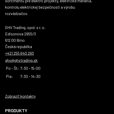
sortimentu pre elektro projekty, elektrické merania,
kontrolu elektrickej bezpečnosti a výrobu
rozvádzačov.
GHV Trading, spol. s r. o.
Edisonova 2955/3
612 00 Brno
Česká republika
+421 255 640 293
ghv@ghvtrading.sk
Po - Št:
7:30 - 15:00
Pia:
7:30 - 14:30
Zobraziť kontakty
PRODUKTY