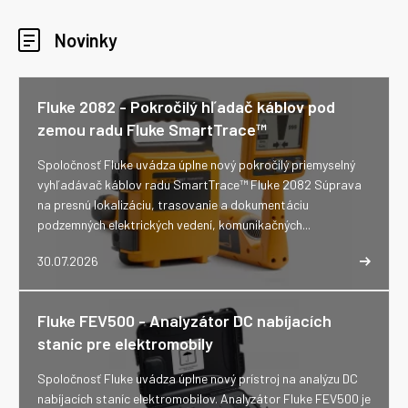
Novinky
Fluke 2082 - Pokročilý hľadač káblov pod
zemou radu Fluke SmartTrace™
Spoločnosť Fluke uvádza úplne nový pokročilý priemyselný
vyhľadávač káblov radu SmartTrace™ Fluke 2082 Súprava
na presnú lokalizáciu, trasovanie a dokumentáciu
podzemných elektrických vedení, komunikačných...
30.07.2026
Fluke FEV500 - Analyzátor DC nabíjacích
staníc pre elektromobily
Spoločnosť Fluke uvádza úplne nový prístroj na analýzu DC
nabíjacích staníc elektromobilov. Analyzátor Fluke FEV500 je