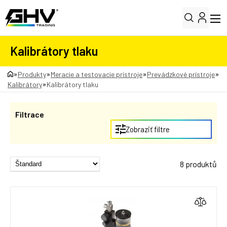
Kalibrátory tlaku
»
»
»
»
Produkty
Meracie a testovacie prístroje
Prevádzkové prístroje
»
Kalibrátory
Kalibrátory tlaku
Filtrace
Zobraziť filtre
8 produktů