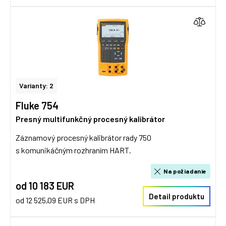
Varianty: 2
Fluke 754
Presný multifunkčný procesný kalibrátor
Záznamový procesný kalibrátor rady 750
s komunikáčným rozhraním HART.
Na požiadanie
od 10 183 EUR
Detail produktu
od 12 525,09 EUR s DPH