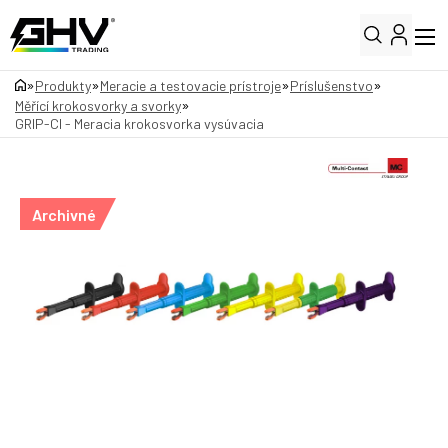
»
»
»
»
Produkty
Meracie a testovacie prístroje
Príslušenstvo
»
Měřící krokosvorky a svorky
GRIP-CI - Meracia krokosvorka vysúvacia
Archivné