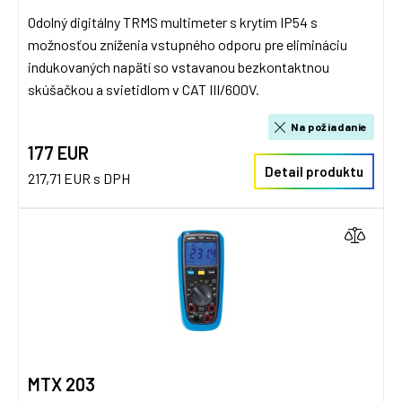
Odolný digitálny TRMS multimeter s krytím IP54 s
možnosťou zníženia vstupného odporu pre elimináciu
indukovaných napätí so vstavanou bezkontaktnou
skúšačkou a svietidlom v CAT III/600V.
Na požiadanie
177 EUR
Detail produktu
217,71 EUR s DPH
MTX 203