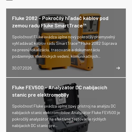
Fluke 2082 - Pokročilý hľadač káblov pod
zemou radu Fluke SmartTrace™
Spoločnosť Fluke uvádza úplne nový pokročilý priemyselný
vyhľadávač káblov radu SmartTrace™ Fluke 2082 Súprava
na presnú lokalizáciu, trasovanie a dokumentáciu
podzemných elektrických vedení, komunikačných...
30.07.2026
Fluke FEV500 - Analyzátor DC nabíjacích
staníc pre elektromobily
Spoločnosť Fluke uvádza úplne nový prístroj na analýzu DC
nabíjacích staníc elektromobilov. Analyzátor Fluke FEV500 je
pokročilý analyzátor na efektívne testovanie rýchlych
nabíjacích DC staníc pre...