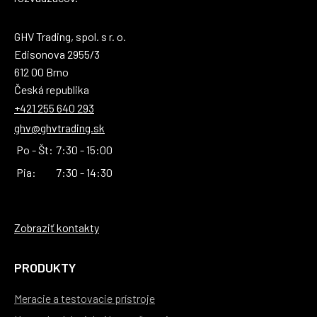
GHV Trading, spol. s r. o.
Edisonova 2955/3
612 00 Brno
Česká republika
+421 255 640 293
ghv@ghvtrading.sk
Po - Št:
7:30 - 15:00
Pia:
7:30 - 14:30
Zobraziť kontakty
PRODUKTY
Meracie a testovacie prístroje