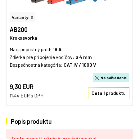
Varianty: 3
AB200
Krokosvorka
Max. prípustný prúd:
16
A
Zdierka pre pripojenie vodičov:
ø 4 mm
Bezpečnostná kategória:
CAT IV / 1000 V
Na požiadanie
9,30 EUR
Detail produktu
11,44 EUR s DPH
Popis produktu
Tento produkt už nie je v našej ponuke!