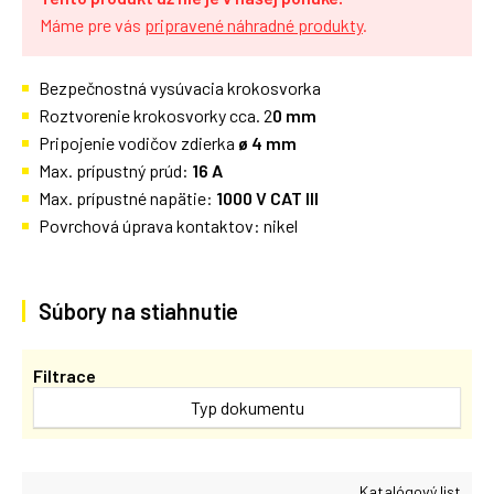
Máme pre vás
pripravené náhradné produkty
.
Bezpečnostná vysúvacia krokosvorka
Roztvorenie krokosvorky cca. 2
0 mm
Pripojenie vodičov zdierka
ø 4 mm
Max. prípustný prúd:
16 A
Max. prípustné nap
ä
tie:
1000 V CAT III
Povrchová úprava kontaktov: nikel
Súbory na stiahnutie
Filtrace
Typ dokumentu
Katalógový list