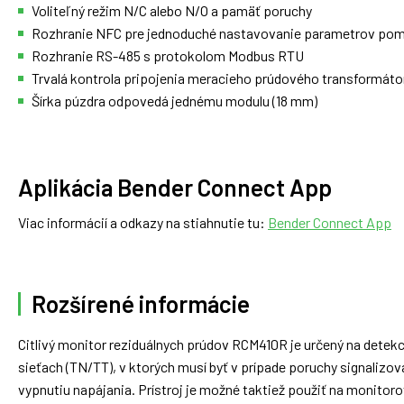
Voliteľný režim N/C alebo N/O a pamäť poruchy
Rozhranie NFC pre jednoduché nastavovanie parametrov pom
Rozhranie RS-485 s protokolom Modbus RTU
Trvalá kontrola pripojenia meracieho prúdového transformáto
Šírka púzdra odpovedá jednému modulu (18 mm)
Aplikácia Bender Connect App
Viac informácií a odkazy na stiahnutie tu:
Bender Connect App
Rozšírené informácie
Citlivý monitor reziduálnych prúdov RCM410R je určený na detek
sieťach (TN/TT), v ktorých musí byť v prípade poruchy signalizov
vypnutiu napájania. Prístroj je možné taktiež použiť na monitoro