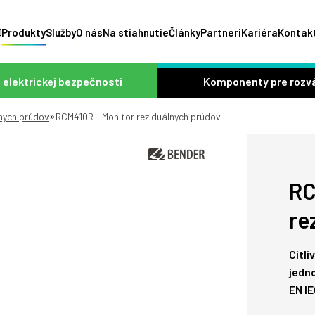
Produkty
Služby
O nás
Na stiahnutie
Články
Partneri
Kariéra
Kontak
 elektrickej bezpečnosti
Komponenty pre rozv
»
lnych prúdov
RCM410R - Monitor reziduálnych prúdov
RC
re
Citl
jedn
EN I