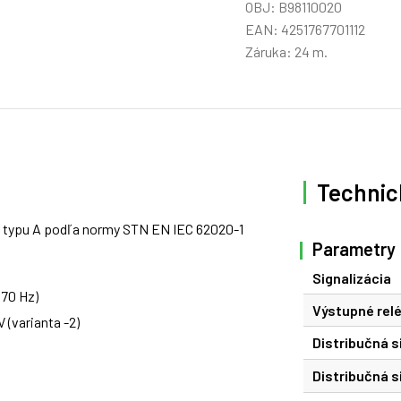
OBJ: B98110020
EAN: 4251767701112
Záruka: 24 m.
Technic
v typu A podľa normy STN EN IEC 62020-1
Parametry
Signalizácia
70 Hz)
Výstupné rel
 (varianta -2)
Distribučná s
Distribučná si