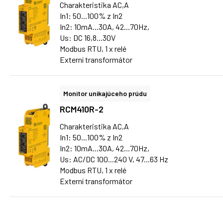
Charakteristika AC,A
In1: 50...100% z In2
In2: 10mA...30A, 42...70Hz,
Us: DC 16,8...30V
Modbus RTU, 1 x relé
Externí transformátor
Monitor unikajúceho prúdu
RCM410R-2
Charakteristika AC,A
In1: 50...100% z In2
In2: 10mA...30A, 42...70Hz,
Us: AC/DC 100...240 V, 47...63 Hz
Modbus RTU, 1 x relé
Externí transformátor