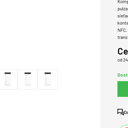
Komp
pulza
sieťa
kont
NFC. 
trans
Ce
od 2
Dost
D