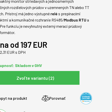
aktný monitor striedavých a jednosmerných
čných rozdielových prúdov v uzemnených TN alebo TT
ch. Prístroj má jedno výstupné
relé
s prepínacími
aktmi a komunikačné rozhranie RS485/
Modbus RTU
a
Pre funkciu je nevyhnutný externý merací prúdový
formátor.
na od 197 EUR
42,31 EUR s DPH
upnosť: Skladom v GHV
Zvoľte variantu (2)
opyt na produkt
Porovnať