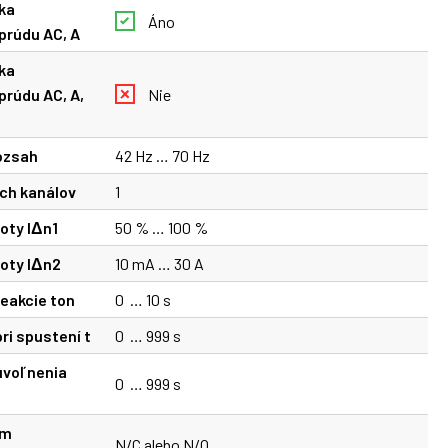
ka
Áno
prúdu AC, A
ka
prúdu AC, A,
Nie
ozsah
42 Hz … 70 Hz
ch kanálov
1
oty lΔn1
50 % … 100 %
oty lΔn2
10 mA … 30 A
eakcie ton
0 … 10 s
ri spustení t
0 … 999 s
uvoľnenia
0 … 999 s
im
N/C alebo N/O