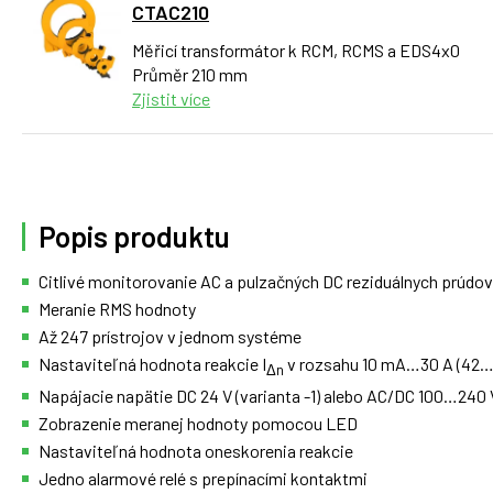
CTAC210
Měřicí transformátor k RCM, RCMS a EDS4x0
Průměr 210 mm
Zjistit více
Popis produktu
Citlivé monitorovanie AC a pulzačných DC reziduálnych prúdo
Meranie RMS hodnoty
Až 247 prístrojov v jednom systéme
Nastaviteľná hodnota reakcie I
v rozsahu 10 mA…30 A (42…
Δn
Napájacie napätie DC 24 V (varianta -1) alebo AC/DC 100…240 V
Zobrazenie meranej hodnoty pomocou LED
Nastaviteľná hodnota oneskorenia reakcie
Jedno alarmové relé s prepínacími kontaktmi