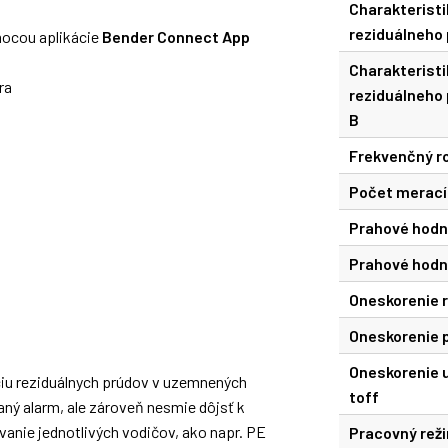
Charakteristi
reziduálneho 
ocou aplikácie
Bender Connect App
Charakteristi
ra
reziduálneho 
B
Frekvenčný r
Počet merací
Prahové hodn
Prahové hodn
Oneskorenie r
Oneskorenie p
Oneskorenie 
ciu reziduálnych prúdov v uzemnených
toff
aný alarm, ale zároveň nesmie dôjsť k
vanie jednotlivých vodičov, ako napr. PE
Pracovný rež