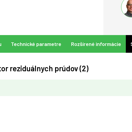
u
Technické parametre
Rozšírené informácie
or reziduálnych prúdov (2)