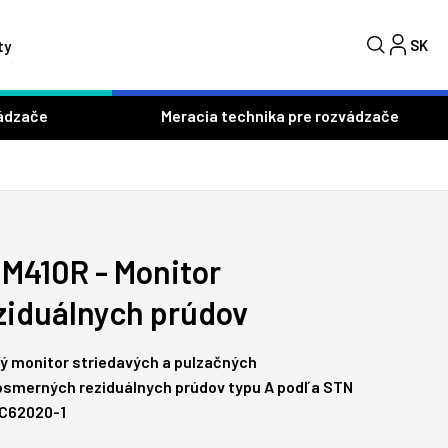
SK
C
ty
ádzače
Meracia technika pre rozvádzače
M410R - Monitor
ziduálnych prúdov
ivý monitor striedavých a pulzačných
osmerných reziduálnych prúdov typu A podľa STN
EC62020-1