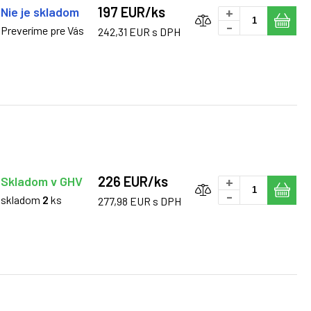
197 EUR/ks
Nie je skladom
+
-
Preveríme pre Vás
242,31 EUR s DPH
226 EUR/ks
Skladom v GHV
+
-
skladom
2
ks
277,98 EUR s DPH