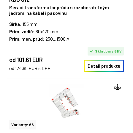
Merací transformátor prúdu s rozoberateľným
jadrom, na kabel i pasovinu
Šírka:
155 mm
Prim. vodič:
80x120 mm
Prim. men. prúd:
250...1500 A
Skladom v GHV
od 101,61 EUR
Detail produktu
od 124,98 EUR s DPH
Varianty: 66