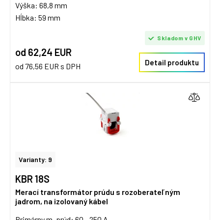
Výška: 68,8 mm
Hĺbka: 59 mm
Skladom v GHV
od 62,24 EUR
Detail produktu
od 76,56 EUR s DPH
Varianty: 9
KBR 18S
Merací transformátor prúdu s rozoberateľným
jadrom, na izolovaný kábel
Primárny m. prúd: 60...250 A