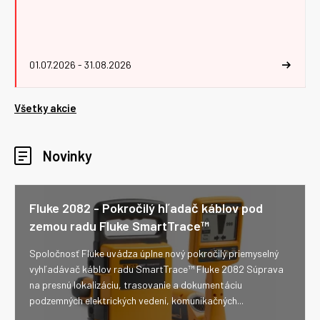
01.07.2026 - 31.08.2026
Všetky akcie
Novinky
Fluke 2082 - Pokročilý hľadač káblov pod
zemou radu Fluke SmartTrace™
Spoločnosť Fluke uvádza úplne nový pokročilý priemyselný
vyhľadávač káblov radu SmartTrace™ Fluke 2082 Súprava
na presnú lokalizáciu, trasovanie a dokumentáciu
podzemných elektrických vedení, komunikačných...