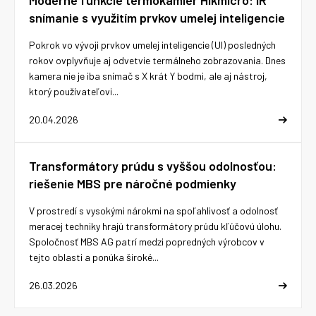
Moderné funkcie termokamier Hikmicro: IR
snímanie s využitím prvkov umelej inteligencie
Pokrok vo vývoji prvkov umelej inteligencie (UI) posledných
rokov ovplyvňuje aj odvetvie termálneho zobrazovania. Dnes
kamera nie je iba snímač s X krát Y bodmi, ale aj nástroj,
ktorý používateľovi...
20.04.2026
Transformátory prúdu s vyššou odolnosťou:
riešenie MBS pre náročné podmienky
V prostredí s vysokými nárokmi na spoľahlivosť a odolnosť
meracej techniky hrajú transformátory prúdu kľúčovú úlohu.
Spoločnosť MBS AG patrí medzi popredných výrobcov v
tejto oblasti a ponúka široké...
26.03.2026