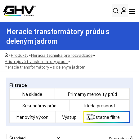
Meracie transformátory prúdu s
deleným jadrom
»
»
»
Produkty
Meracia technika pre rozvádzače
»
Prístrojové transformátory prúdu
Meracie transformátory – s deleným jadrom
Filtrace
Na sklade
Primárny menovitý prúd
Sekundárny prúd
Trieda presnosti
Menovitý výkon
Výstup
Ostatné filtre
12 produktů