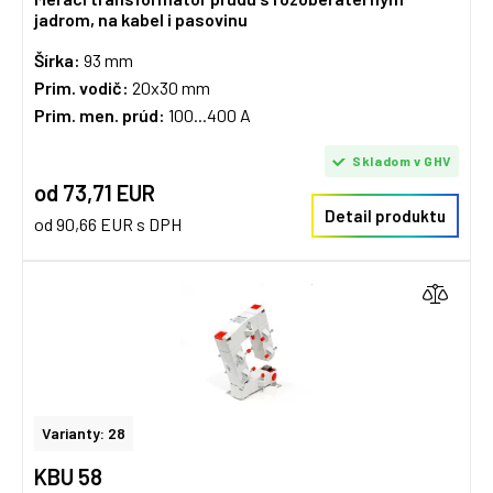
jadrom, na kabel i pasovinu
Šírka:
93 mm
Prim. vodič:
20x30 mm
Prim. men. prúd:
100...400 A
Skladom v GHV
od 73,71 EUR
Detail produktu
od 90,66 EUR s DPH
Varianty: 28
KBU 58