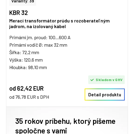
Varianty: 39
KBR 32
Merací transformátor prúdu s rozoberateľným
jadrom, na izolovaný kábel
Primární jm. proud: 100...600 A
Primární vodič Ø: max 32 mm
Šířka: 72,2 mm
Výška: 120,6 mm
Hloubka: 98,10 mm
Skladom v GHV
od 62,42 EUR
Detail produktu
od 76,78 EUR s DPH
35 rokov príbehu, ktorý píšeme
spoločne s vami