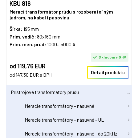
KBU 816
Merací transformátor prúdu s rozoberateľným
jadrom, na kabel i pasovinu
Šírka:
195 mm
Prim. vodič:
80x160 mm
Prim. men. prúd:
1000...5000 A
Skladom v GHV
od 119,76 EUR
Detail produktu
od 147,30 EUR s DPH
Prístrojové transformátory prúdu
Meracie transformátory – násuvné
Meracie transformátory – násuvné - UL
Meracie transformátory – násuvné - do 20kHz