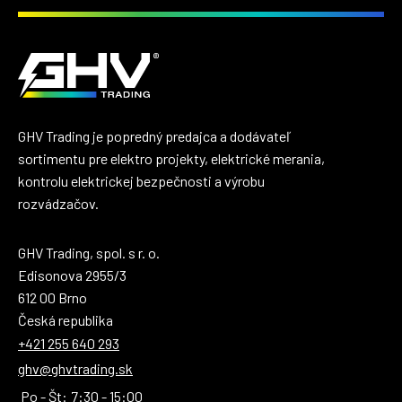
GHV Trading je popredný predajca a dodávateľ
sortimentu pre elektro projekty, elektrické merania,
kontrolu elektrickej bezpečnosti a výrobu
rozvádzačov.
GHV Trading, spol. s r. o.
Edisonova 2955/3
612 00 Brno
Česká republika
+421 255 640 293
ghv@ghvtrading.sk
Po - Št:
7:30 - 15:00