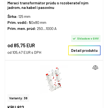
Merací transformátor prúdu s rozoberateľným
jadrom, na kabel i pasovinu
Šírka:
125 mm
Prim. vodič: 5
0x80 mm
Prim. men. prúd:
250...1000 A
Skladom v GHV
od 85,75 EUR
Detail produktu
od 105,47 EUR s DPH
Varianty: 38
KBU 812