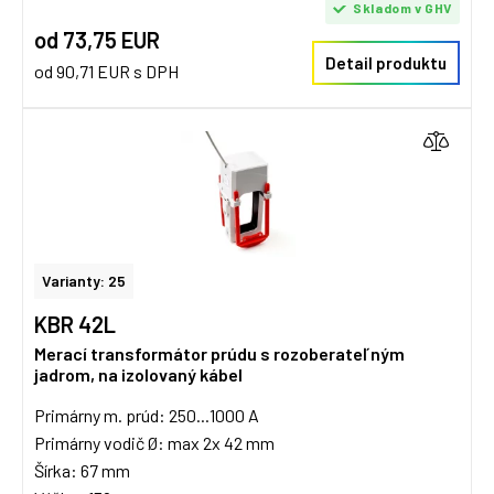
Skladom v GHV
od 73,75 EUR
Detail produktu
od 90,71 EUR s DPH
Varianty: 25
KBR 42L
Merací transformátor prúdu s rozoberateľným
jadrom, na izolovaný kábel
Primárny m. prúd: 250...1000 A
Primárny vodič Ø: max 2x 42 mm
Šírka: 67 mm