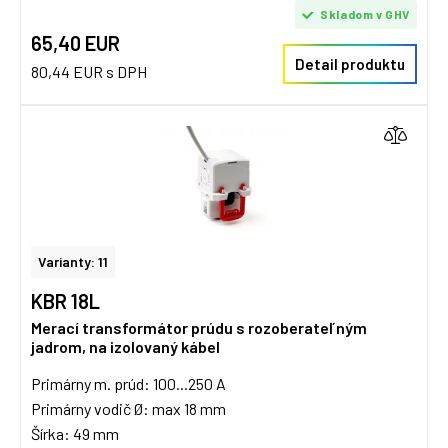
Skladom v GHV
65,40 EUR
Detail produktu
80,44 EUR s DPH
Varianty: 11
KBR 18L
Merací transformátor prúdu s rozoberateľným
jadrom, na izolovaný kábel
Primárny m. prúd: 100...250 A
Primárny vodič Ø: max 18 mm
Šírka: 49 mm