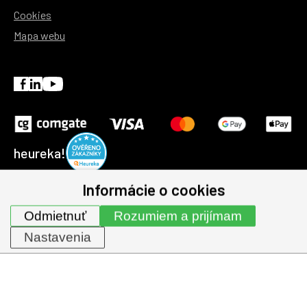
Cookies
Mapa webu
heureka!
Informácie o cookies
© 1991-2026 | GHV Trading, spol. s r.o. všechna práva
Odmietnuť
Rozumiem a prijímam
vyhrazena.
Nastavenia