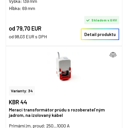
Výška: 139 mm
Hĺbka: 69 mm
Skladom v GHV
od 79,70 EUR
Detail produktu
od 98,03 EUR s DPH
Varianty: 34
KBR 44
Merací transformátor prúdu s rozoberateľným
jadrom, na izolovaný kábel
Primární jm. proud: 250...1000 A