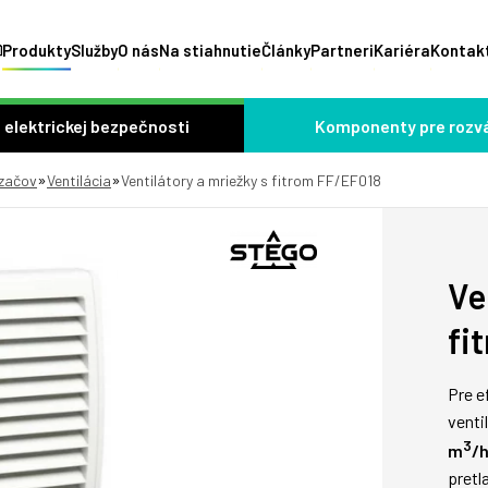
Produkty
Služby
O nás
Na stiahnutie
Články
Partneri
Kariéra
Kontak
 elektrickej bezpečnosti
Komponenty pre rozv
»
»
dzačov
Ventilácia
Ventilátory a mriežky s fitrom FF/EF018
Ve
fi
Pre e
venti
3
m
/
pretl