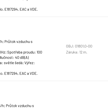
No. E187294, EAC a VDE.
3/h; Průtok vzduchu s
OBJ: 01801.0-00
Záruka: 12 m.
 50Hz; Spotřeba proudu: 100
 Hlučnost: 40 dB(A)
a: světle šedá; Výřez:
No. E187294, EAC a VDE.
m3/h; Průtok vzduchu s