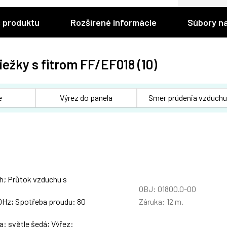
 produktu
Rozšírené informácie
Súbory na
iežky s fitrom FF/EF018 (10)
e
Výrez do panela
Smer prúdenia vzduchu
/h; Průtok vzduchu s
OBJ: 01800.0-00
Záruka: 12 m.
 50Hz; Spotřeba proudu: 80
a: světle šedá; Výřez: