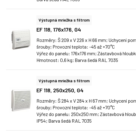
Výstupná mriežka s filtrom
EF 118, 176x176, G4
Rozměry: Š 209 x V 226 x H 66 mm; Uchycení pom
šrouby; Provozní teplota: -45 až +70°C
Výřez do panelu: 176x176 mm; Zástavbová hloubk
Hmotnost: 0,6 kg; Barva šedá RAL 7035
Výstupná mriežka s filtrom
EF 118, 250x250, G4
Rozměry: Š 284 x V 284 x H 67 mm; Uchycení pom
šrouby; Provozní teplota: -45 až +70°C
Výřez do panelu: 250x250 mm; Zástavbová hloub
IP54; Barva šedá RAL 7035