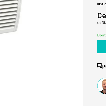
kryti
Ce
od 18
Dost
D