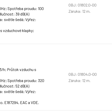
OBJ: 01802.0-00
 50Hz; Spotřeba proudu: 100
Záruka: 12 m.
 Hlučnost: 39 dB(A)
a: světle šedá; Výřez:
s vzduchové klapky;
m3/h; Průtok vzduchu s
OBJ: 01804.0-00
Záruka: 12 m.
 50Hz; Spotřeba proudu: 320
 Hlučnost: 52 dB(A)
a: světle šedá; Výřez:
No. E187294, EAC a VDE.