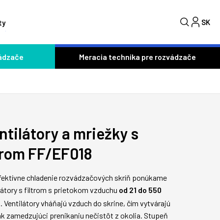
SK
C
ty
ádzače
Meracia technika pre rozvádzače
ntilátory a mriežky s
trom FF/EF018
fektívne chladenie rozvádzačových skríň ponúkame
látory s filtrom s prietokom vzduchu
od 21 do 550
h
. Ventilátory vháňajú vzduch do skrine, čím vytvárajú
ak zamedzujúci prenikaniu nečistôt z okolia. Stupeň