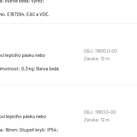
a: světle šedá; Výřez:
 No. E187294, EAC a VDE.
OBJ: 11800.0-00
cí lepícího pásku nebo
Záruka: 12 m.
Hmotnost: 0,3 kg; Barva šedá
OBJ: 11801.0-00
cí lepícího pásku nebo
Záruka: 12 m.
a: 16mm; Stupeň krytí: IP54;