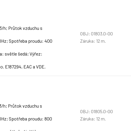
m3/h; Průtok vzduchu s
OBJ: 01803.0-00
Záruka: 12 m.
 50Hz; Spotřeba proudu: 400
a: světle šedá; Výřez:
No. E187294, EAC a VDE.
m3/h; Průtok vzduchu s
OBJ: 01805.0-00
Záruka: 12 m.
 50Hz; Spotřeba proudu: 800