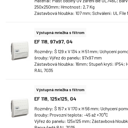
Materiál: Plast odolný UV záření dle UL746C; Barv
250x250mm; Hmotnost: 2,7 Kg
Zástavbová hloubka: 107 mm; Schválení: UL File
Výstupná mriežka s filtrom
EF 118, 97x97, G4
Rozměry: Š 129 x V 134 x H 51 mm; Uchycení pomo
šrouby; Výřez do panelu: 97x97 mm
Zástavbová hloubka: 16mm; Stupeň krytí: IP54; 
RAL 7035
Výstupná mriežka s filtrom
EF 118, 125x125, G4
Rozměry: Š 157 x V 170 x H 56 mm; Uchycení pomo
šrouby; Provozní teplota: -45 až +70°C
Výřez do panelu: 125x125 mm; Zástavbová hloubk
Barva šedá RAL 7035