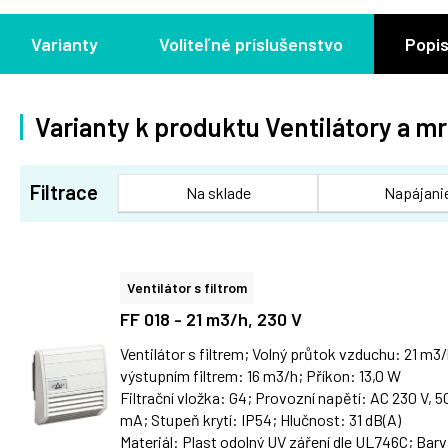
Varianty
Voliteľné príslušenstvo
Popis
Varianty k produktu Ventilátory a mr
Filtrace
Na sklade
Napájani
Ventilátor s filtrom
FF 018 - 21 m3/h, 230 V
Ventilátor s filtrem; Volný průtok vzduchu: 21 m3
výstupním filtrem: 16 m3/h; Příkon: 13,0 W
Filtrační vložka: G4; Provozní napětí: AC 230 V,
mA; Stupeň krytí: IP54; Hlučnost: 31 dB(A)
Materiál: Plast odolný UV záření dle UL746C; Barv