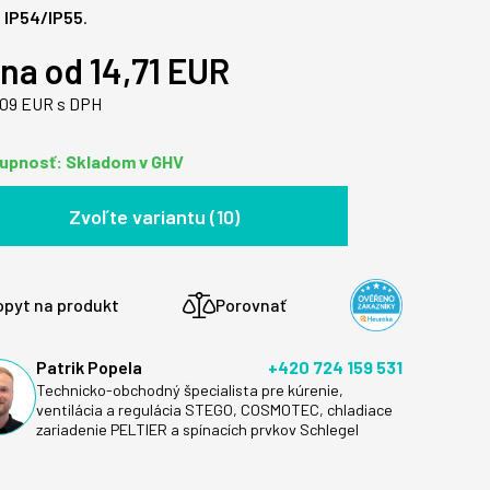
a
IP54/IP55
.
na od 14,71 EUR
,09 EUR s DPH
upnosť: Skladom v GHV
Zvoľte variantu (10)
opyt na produkt
Porovnať
Patrik Popela
+420 724 159 531
Technicko-obchodný špecialista pre kúrenie,
ventilácia a regulácia STEGO, COSMOTEC, chladiace
zariadenie PELTIER a spínacích prvkov Schlegel