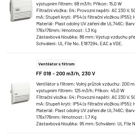
výstupním filtrem: 68 m3/h; Příkon: 15,0 W
Filtrační vložka: G4; Provozní napětí: AC 230 V,
mA; Stupeň krytí: IP54 (s filtrační vložkou IP55);
Materiál: Plast odolný UV záření dle UL746C; Barv
176x176mm; Hmotnost: 1,3 Kg
Zástavbová hloubka: 86 mm; Výstup vzduchu pře
Schválení: UL File No. E187294, EAC a VDE.
Ventilátor s filtrom
FF 018 - 200 m3/h, 230 V
Ventilátor s filtrem; Volný průtok vzduchu: 200 
výstupním filtrem: 125 m3/h; Příkon: 45,0 W
Filtrační vložka: G4; Provozní napětí: AC 230 V,
mA; Stupeň krytí: IP54 (s filtrační vložkou IP55);
Materiál: Plast odolný UV záření dle UL746C; Barv
176x176mm; Hmotnost: 1,7 Kg
Zástavbová hloubka: 95 mm; Schválení: UL File 