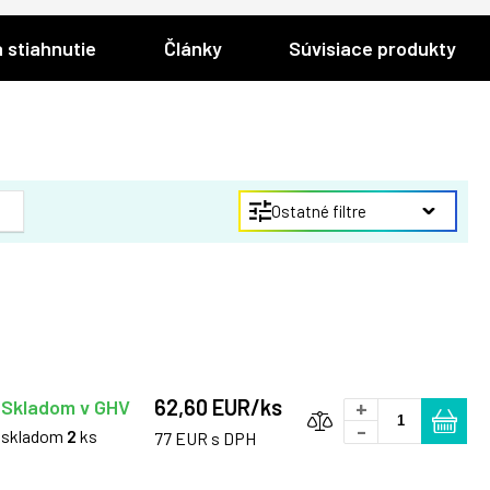
 stiahnutie
Články
Súvisiace produkty
Ostatné filtre
62,60 EUR/ks
Skladom v GHV
+
-
skladom
2
ks
77 EUR s DPH