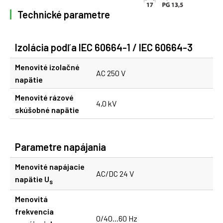
Technické parametre
Izolácia podľa IEC 60664-1 / IEC 60664-3
Menovité izolačné
AC 250 V
napätie
Menovité rázové
4,0 kV
skúšobné napätie
Parametre napájania
Menovité napájacie
AC/DC 24 V
napätie U
s
Menovitá
frekvencia
0/40...60 Hz