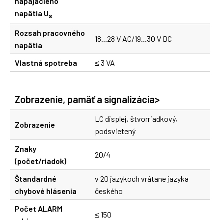
napájacieho
napätia U
s
Rozsah pracovného
18...28 V AC/19...30 V DC
napätia
Vlastná spotreba
≤ 3 VA
Zobrazenie, pamäť a signalizácia>
LC displej, štvorriadkový,
Zobrazenie
podsvietený
Znaky
20/4
(počet/riadok)
Štandardné
v 20 jazykoch vrátane jazyka
chybové hlásenia
českého
Počet ALARM
≤ 150