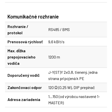
Komunikačné rozhranie
Rozhranie /
RS485 / BMS
protokol
Prenosová rýchlosť
9,6 kBit/s
Max. dĺžka
prepojovacieho
1200 m
vodiča
J-Y(ST)Y 2x0,8, tienený, jedna
Doporučený vodič
strana pripojená k PE
Zakončovací odpor
120 Ω (0,25 W), DIP prepínač
1...150 (od výrobcu nastavené 1-
Adresa zariadenia
MASTER)