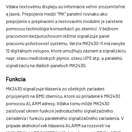
Vďaka textovému displeju sú informácie veľmi zrozumiteľné
a jasné. Prepojenie medzi "MK" panelmi rovnako ako
prepojenie s prepínacími a testovacími modulmi je zaistené
pomocou technológie komunikácii po zbernici. V bežnom
pracovnom bezporuchovom režime signalizuje panel
pracovnú pohotovosť systému. Verzia MK2430-11 má navyše
12 digitálnych vstupov, ktoré umožňujú záznam a signalizáciu
napr. stavu medicínskych plynov, stavu UPS atp. a paralelnú
signalizáciu na ďalších paneloch MK2430.
Funkcia
MK2430 signalizuje hlásenia zo všetkých zariadení
pripojených na BMS zbernicu, ktoré sú priradené k MK2430
pomocou ALARM adresy. Vďaka tomu môže MK2430
zaisťovať okrem funkcie jednoduchého signalizačného
zariadenia i funkciu paralelného signalizačného zariadenia. V
prípade akéhokoľvek hlásenia ALARM sa rozsvieti na