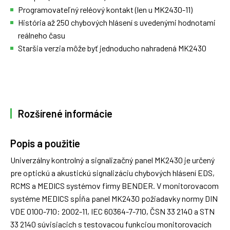
Programovateľný reléový kontakt (len u MK2430-11)
História až 250 chybových hlásení s uvedenými hodnotami
reálneho času
Staršia verzia môže byť jednoducho nahradená MK2430
Rozšírené informácie
Popis a použitie
Univerzálny kontrolný a signalizačný panel MK2430 je určený
pre optickú a akustickú signalizáciu chybových hlásení EDS,
RCMS a MEDICS systémov firmy BENDER. V monitorovacom
systéme MEDICS spĺňa panel MK2430 požiadavky normy DIN
VDE 0100-710: 2002-11, IEC 60364-7-710, ČSN 33 2140 a STN
33 2140 súvisiacich s testovacou funkciou monitorovacích