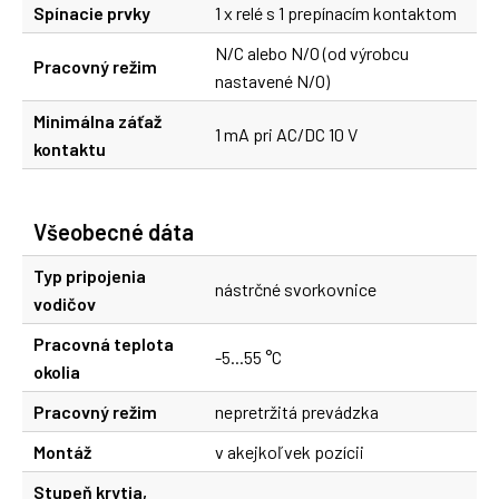
Spínacie prvky
1 x relé s 1 prepínacím kontaktom
N/C alebo N/O (od výrobcu
Pracovný režim
nastavené N/O)
Minimálna záťaž
1 mA pri AC/DC 10 V
kontaktu
Všeobecné dáta
Typ pripojenia
nástrčné svorkovnice
vodičov
Pracovná teplota
-5...55 °C
okolia
Pracovný režim
nepretržitá prevádzka
Montáž
v akejkoľvek pozícii
Stupeň krytia,