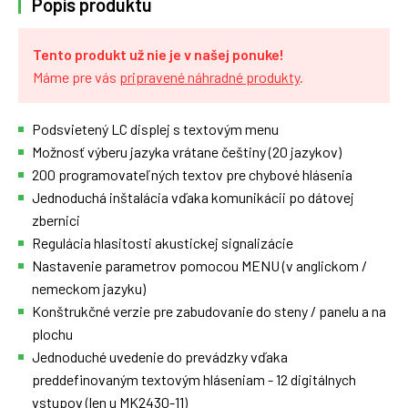
Popis produktu
Tento produkt už nie je v našej ponuke!
Máme pre vás
pripravené náhradné produkty
.
Podsvietený LC displej s textovým menu
Možnosť výberu jazyka vrátane češtiny (20 jazykov)
200 programovateľných textov pre chybové hlásenia
Jednoduchá inštalácia vďaka komunikácii po dátovej
zbernici
Regulácia hlasitosti akustickej signalizácie
Nastavenie parametrov pomocou MENU (v anglickom /
nemeckom jazyku)
Konštrukčné verzie pre zabudovanie do steny / panelu a na
plochu
Jednoduché uvedenie do prevádzky vďaka
preddefinovaným textovým hláseniam - 12 digitálnych
vstupov (len u MK2430-11)