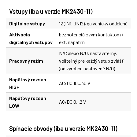
Vstupy (iba u verzie MK2430-11)
Digitálne vstupy
12 (IN1...IN12), galvanicky oddelené
Aktivácia
bezpotenciálovým kontaktom /
digitálnych vstupov
ext. napätím
N/C alebo N/O, nastaviteľný,
Pracovný režim
voliteľný pre každý vstup zvlášť
(od výrobcu nastavené N/O)
Napäťový rozsah
AC/DC 10...30 V
HIGH
Napäťový rozsah
AC/DC 0...2 V
LOW
Spínacie obvody (iba u verzie MK2430-11)