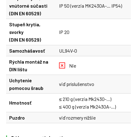
vnútorné súčasti
IP 50 (verzia MK2430A-... IP54)
(DIN EN 60529)
Stupeň krytia,
svorky
IP 20
(DIN EN 60529)
Samozhášavosť
UL94V-0
Rýchla montáž na
Nie
DIN lištu
Uchytenie
viď príslušenstvo
pomocou šraub
≤ 210 g (verzia Mk2430-...)
Hmotnosť
≤ 400 g (verzia Mk2430A-...)
Puzdro
viď rozmery nížšie