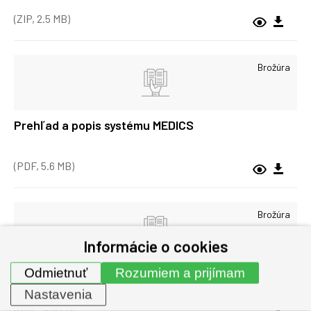
(ZIP, 2.5 MB)
Brožúra
Prehľad a popis systému MEDICS
(PDF, 5.6 MB)
Brožúra
Informácie o cookies
Prehľad kontrolných a signalizačných panelov
Odmietnuť
Rozumiem a prijímam
Nastavenia