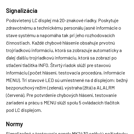
Signalizácia
Podsvietený LC displej má 20-znakové riadky. Poskytuje
zdravotnému a technickému personálu jasné informácie o
stave systému a napomáha tak pri jeho rozhodovacích
činnostiach. Každé chybové hlásenie obsahuje prvotnú
trojriadkovú informáciu, ktorá sa zobrazuje automaticky a
ďalej ďalšiu trojriadkovú informáciu, ktorá sa zobrazí po
stlačení tlačítka INFO. Štvrtý riadok slúži pre stavovú
informáciu (počet hlásení, testovacia procedúra, informácie
MENU). Tri stavové LED sú umiestnené na d displejom: bežný
bezporuchový režim (zelená), výstraha (žltá) a ALALRM
(červená). Pre potvrdenie chybových hlásení, testovanie
zariadení a prácu s MENU slúži spolu 5 ovládacích tlačítok
pod LC displejom.
Normy
Signalizačné a testovacie panely MK2430 splňujú požiadavky