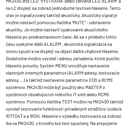
MK2430 žltá LED "VÝSTRAHA" alebo červená LED "ALARM" a
na LC displeji sa zobrazí jednoduché textové hlásenie. Tento
stav je signalizovaný taktiež akusticky. Akustický signál je
možné odstaviť pomocou tlačítka "MUTE" - odstavenie
akustiky. Je možné nastaviť opakovanie akustického
hlásenia po prednastavenom čase. Ak sa v priebehu tohto
času vyskytne ďalší ALALRM , akustická signalizácia sa
znovu spustí a na displeji sa objaví ďalšie chybové hlásenie.
Dodatočne možno vyvolať i adresu zariadenia, ktoré pustilo
hlásenie poruchy. Systém MENU umožňuje nastavenie
vlastných interných parametrov (ALARM adresy, testovacie
adresy, ...) a taktiež nastavenie parametrov EDS a RCMS
systémov. MK2430 môže byť použitý ako MASTER v
systémoch obsahujúcich niekoľko IT sietí alebo RCMS
systémov. Pomocou tlačítka TEST možno na MK2430 taktiež
vyvolať testovanie funkčnosti priradených strážičov izolácie
107TD47 a a IRDH. Hlásenie o výsledku testovania sa zobrazí
iba na MK2430, z ktorého bol test spustený. Na prepojenie