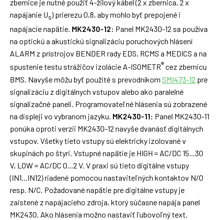
zbernice je nutné použiť 4-žilový kábel (2 x zbernica, 2 x
napájanie U
) prierezu 0,8, aby mohlo byť prepojené i
s
napájacie napätie.
MK2430-12:
Panel MK2430-12 sa používa
na optickú a akustickú signalizáciu poruchových hlásení
ALARM z prístrojov BENDER rady EDS, RCMS a MEDICS a na
®
spustenie testu strážičov izolácie A-ISOMETR
cez zbernicu
BMS. Navyše môžu byť použité s prevodníkom
SMI473-12
pre
signalizáciu z digitálnych vstupov alebo ako paralelné
signalizačné paneli. Programovateľné hlásenia sú zobrazené
na displeji vo vybranom jazyku.
MK2430-11:
Panel MK2430-11
ponúka oproti verzii MK2430-12 navyše dvanásť digitálnych
vstupov. Všetky tieto vstupy sú elektricky izolované v
skupinách po štyri. Vstupné napätie je HIGH = AC/DC 15...30
V, LOW = AC/DC 0...2 V. V praxi sú tieto digitálne vstupy
(IN1...IN12) riadené pomocou nastaviteľných kontaktov N/O
resp. N/C. Požadované napätie pre digitálne vstupy je
zaistené z napájacieho zdroja, ktorý súčasne napája panel
MK2430. Ako hlásenia možno nastaviť ľubovoľný text.