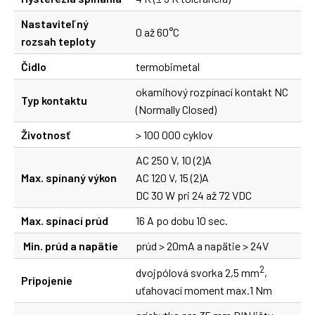
Nastaviteľný
0 až 60°C
rozsah teploty
Čidlo
termobimetal
okamihový rozpínací kontakt NC
Typ kontaktu
(Normally Closed)
Životnosť
> 100 000 cyklov
AC 250 V, 10 (2)A
Max. spínaný výkon
AC 120 V, 15 (2)A
DC 30 W pri 24 až 72 VDC
Max. spínací prúd
16 A po dobu 10 sec.
Min. prúd a napätie
prúd > 20mA a napätie > 24V
2
dvojpólová svorka 2,5 mm
,
Pripojenie
uťahovací moment max.1 Nm