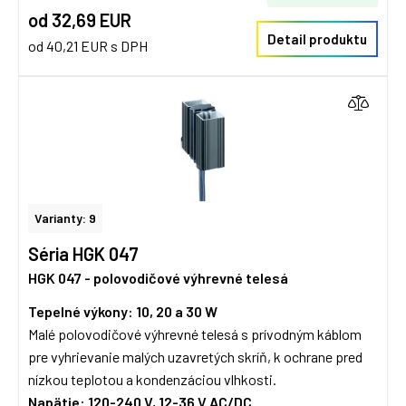
od 32,69 EUR
Detail produktu
od 40,21 EUR s DPH
Varianty: 9
Séria HGK 047
HGK 047 - polovodičové výhrevné telesá
Tepelné výkony: 10, 20 a 30 W
Malé polovodičové výhrevné telesá s prívodným káblom
pre vyhrievanie malých uzavretých skríň, k ochrane pred
nízkou teplotou a kondenzáciou vlhkosti.
Napätie: 120-240 V, 12-36 V AC/DC