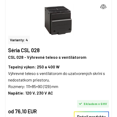
Varianty: 4
Séria CSL 028
CSL 028 - Výhrevné teleso s ventilátorom
Tepelný výkon: 250 a 400 W
Výhrevné teleso s ventilátorom do uzatvorených skriní s
nedostatkom priestoru.
Rozmery: 111×85×90 (129) mm
Napätie:
120 V, 230 V AC
Skladom v GHV
od 76,10 EUR
Detail produktu