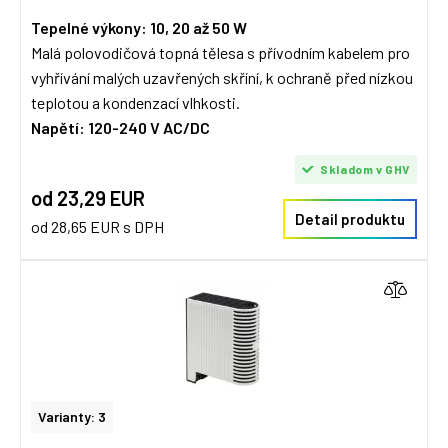
Tepelné výkony: 10, 20 až 50 W
Malá polovodičová topná tělesa s přívodním kabelem pro
vyhřívání malých uzavřených skříní, k ochraně před nízkou
teplotou a kondenzací vlhkosti.
Napětí: 120-240 V AC/DC
Skladom v GHV
od 23,29 EUR
Detail produktu
od 28,65 EUR s DPH
Varianty: 3