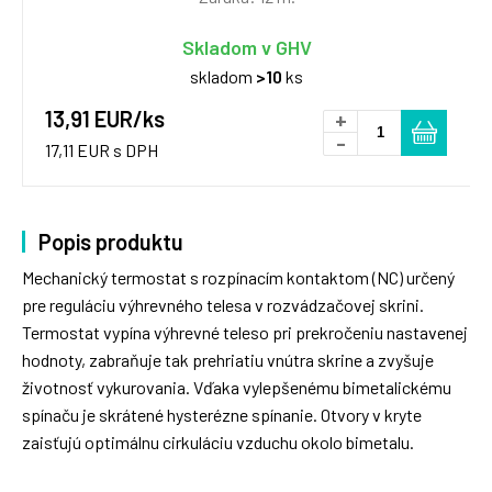
Skladom v GHV
skladom
>10
ks
13,91 EUR/ks
+
-
17,11 EUR s DPH
Popis produktu
Mechanický termostat s rozpínacím kontaktom (NC) určený
pre reguláciu výhrevného telesa v rozvádzačovej skrini.
Termostat vypína výhrevné teleso pri prekročeniu nastavenej
hodnoty, zabraňuje tak prehriatiu vnútra skrine a zvyšuje
životnosť vykurovania. Vďaka vylepšenému bimetalickému
spínaču je skrátené hysterézne spínanie. Otvory v kryte
zaisťujú optimálnu cirkuláciu vzduchu okolo bimetalu.