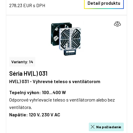
Detail produktu
278,23 EUR s DPH
Varianty: 14
Séria HV(L) 031
HV(L) 031 - Výhrevné teleso s ventilátorom
Tepelný výkon: 100...400 W
Odporové vyhrievacie teleso s ventilátorom alebo bez
ventilátora.
Napätie:
120 V, 230 V AC
Na požiadanie