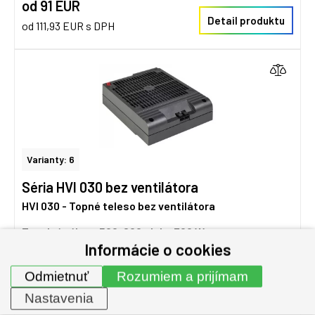
od 91 EUR
Detail produktu
od 111,93 EUR s DPH
Varianty: 6
Séria HVI 030 bez ventilátora
HVI 030 - Topné teleso bez ventilátora
Tepelný výkon: 500, 600 alebo 700 W
Informácie o cookies
Odporové vyhrievacie teleso bez ventilátora, s uchytením
na DIN lištu alebo skrutkami na panel. Rozmery:
Odmietnuť
Rozumiem a prijímam
169×127×45 mm
Nastavenia
Napätie:
120 V, 230 V AC