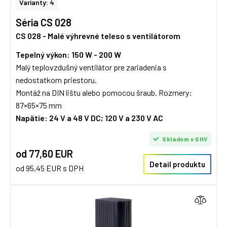
Varianty: 4
Séria CS 028
CS 028 - Malé výhrevné teleso s ventilátorom
Tepelný výkon: 150 W - 200 W
Malý teplovzdušný ventilátor pre zariadenia s
nedostatkom priestoru.
Montáž na DIN lištu alebo pomocou šraub. Rozmery:
87×65×75 mm
Napätie:
24 V a 48 V DC;
120 V a 230 V AC
Skladom v GHV
od 77,60 EUR
Detail produktu
od 95,45 EUR s DPH