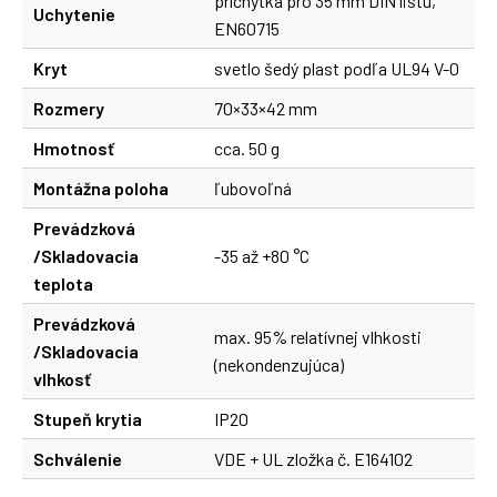
príchytka pro 35 mm DIN lištu,
Uchytenie
EN60715
Kryt
svetlo šedý plast podľa UL94 V-0
Rozmery
70×33×42 mm
Hmotnosť
cca. 50 g
Montážna poloha
ľubovoľná
Prevádzková
/Skladovacia
-35 až +80 °C
teplota
Prevádzková
max. 95% relatívnej vlhkosti
/Skladovacia
(nekondenzujúca)
vlhkosť
Stupeň krytia
IP20
Schválenie
VDE + UL zložka č. E164102