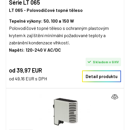
Série LT 065
LT 065 - Polovodičové topné těleso
Tepelné výkony: 50, 100 a 150 W
Polovodičové topné těleso s ochranným plastovým
krytem k zajištění minimální požadované teploty a
zabránění kondenzace vlhkosti.
Napětí: 120-240 V AC/DC
Skladom v GHV
od 39,97 EUR
Detail produktu
od 49,16 EUR s DPH