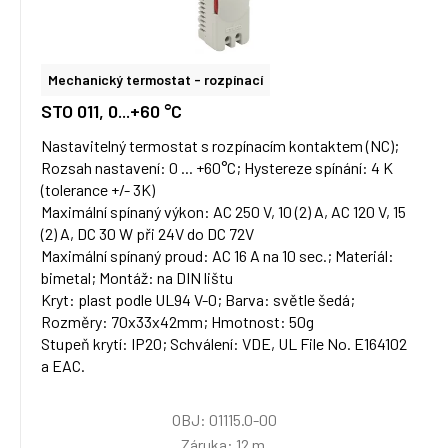
Mechanický termostat - rozpínací
STO 011, 0...+60 °C
Nastavitelný termostat s rozpínacím kontaktem (NC);
Rozsah nastavení: 0 ... +60°C; Hystereze spínání: 4 K
(tolerance +/- 3K)
Maximální spínaný výkon: AC 250 V, 10 (2) A, AC 120 V, 15
(2) A, DC 30 W při 24V do DC 72V
Maximální spínaný proud: AC 16 A na 10 sec.; Materiál:
bimetal; Montáž: na DIN lištu
Kryt: plast podle UL94 V-0; Barva: světle šedá;
Rozměry: 70x33x42mm; Hmotnost: 50g
Stupeň krytí: IP20; Schválení: VDE, UL File No. E164102
a EAC.
OBJ: 01115.0-00
Záruka: 12 m.