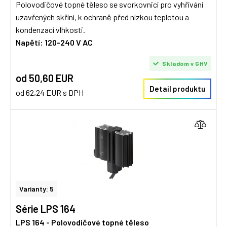
Polovodičové topné těleso se svorkovnicí pro vyhřívání
uzavřených skříní, k ochraně před nízkou teplotou a
kondenzací vlhkosti.
Napětí: 120-240 V AC
Skladom v GHV
od 50,60 EUR
Detail produktu
od 62,24 EUR s DPH
Varianty: 5
Série LPS 164
LPS 164 - Polovodičové topné těleso