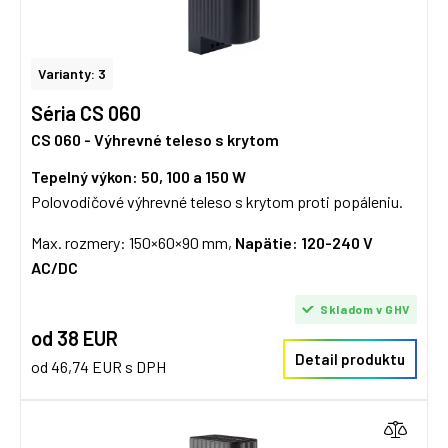
Varianty: 3
Séria CS 060
CS 060 - Výhrevné teleso s krytom
Tepelný výkon: 50, 100 a 150 W
Polovodičové výhrevné teleso s krytom proti popáleniu.
Max. rozmery: 150×60×90 mm,
Napätie: 120-240 V
AC/DC
Skladom v GHV
od 38 EUR
Detail produktu
od 46,74 EUR s DPH