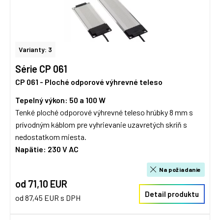
Varianty: 3
Série CP 061
CP 061 - Ploché odporové výhrevné teleso
Tepelný výkon: 50 a 100 W
Tenké ploché odporové výhrevné teleso hrúbky 8 mm s
prívodným káblom pre vyhrievanie uzavretých skríň s
nedostatkom miesta.
Napätie:
230 V AC
Na požiadanie
od 71,10 EUR
Detail produktu
od 87,45 EUR s DPH