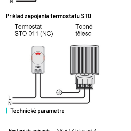
Príklad zapojenia termostatu STO
Technické parametre
Hysterézia spínania
4 K (± 3 K tolerancia)